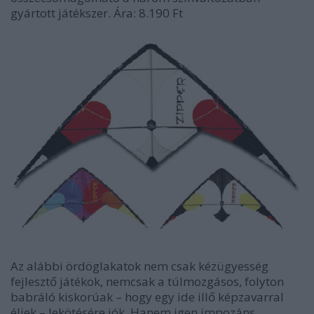
gyártott játékszer. Ára: 8.190 Ft
Az alábbi ördöglakatok nem csak kézügyesség
fejlesztő játékok, nemcsak a túlmozgásos, folyton
babráló kiskorúak – hogy egy ide illő képzavarral
éljek – lekötésére jók. Hanem igen impozáns