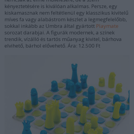
kényeztetésére is kiválóan alkalmas. Persze, egy
kiskamasznak nem feltétlenül egy klasszikus kivitelű
míves fa vagy alabástrom készlet a legmegfelelőbb,
sokkal inkább az Umbra által gyártott
Playmate
sorozat darabjai. A figurák modernek, a színek
trendik, vízálló és tartós műanyag kivitel, bárhova
elvihető, bárhol elővehető. Ára: 12.500 Ft