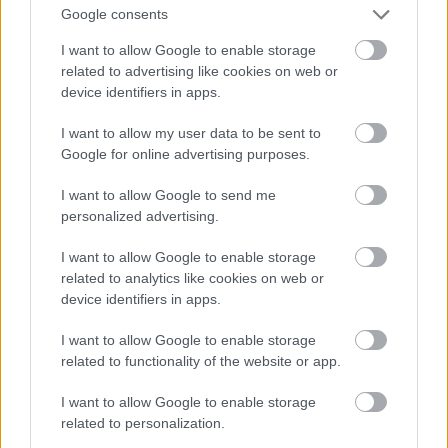
Google consents
I want to allow Google to enable storage
related to advertising like cookies on web or
device identifiers in apps.
I want to allow my user data to be sent to
Google for online advertising purposes.
I want to allow Google to send me
personalized advertising.
I want to allow Google to enable storage
Igazi
csajos válltáskákat
találni a FoltBolt
related to analytics like cookies on web or
kínálatában! Mindegyik egy igazi kis műalkotás,
device identifiers in apps.
amellett, hogy elfér benne minden, ami egy kis
hölgynek feltétlenül ott kell, hogy legyen a
I want to allow Google to enable storage
retiküljében - meg még pár teljesen felesleges vagy
related to functionality of the website or app.
elfeledett kacat. Mindhárom alapanyaga farmer, a
minta filc, tépőzárral záródnak és a hátoldalukon
I want to allow Google to enable storage
related to personalization.
van egy kettéosztott zseb. A vállpánt természetesen