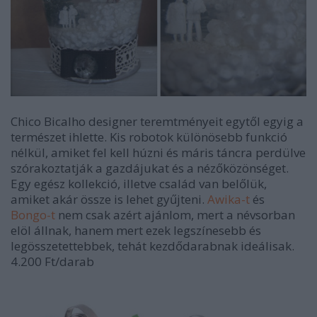
Chico Bicalho designer teremtményeit egytől egyig a
természet ihlette. Kis robotok különösebb funkció
nélkül, amiket fel kell húzni és máris táncra perdülve
szórakoztatják a gazdájukat és a nézőközönséget.
Egy egész kollekció, illetve család van belőlük,
amiket akár össze is lehet gyűjteni.
Awika-t
és
Bongo-t
nem csak azért ajánlom, mert a névsorban
elöl állnak, hanem mert ezek legszínesebb és
legösszetettebbek, tehát kezdődarabnak ideálisak.
4.200 Ft/darab