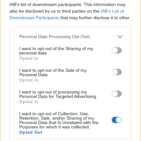
IAB’s list of downstream participants. This information may
also be disclosed by us to third parties on the
IAB’s List of
Downstream Participants
that may further disclose it to other
third parties.
A
Block by Block
egy olyan kreatív építőjáték, ami
Please note that this website/app uses one or more Google
Personal Data Processing Opt Outs
egyszerre fejleszti a térlátást, kombinációs
services and may gather and store information including but
not limited to your visit or usage behaviour. You may click to
I want to opt-out of the Sharing of my
készséget, logikus gondolkodást és koncentrációs
personal data.
grant or deny consent to Google and its third-party tags to
készséget. 60 különböző feladványt tartalmazó
Opted In
use your data for below specified purposes in below Google
kártya alapján kell az adott formát kirakni - a
consent section.
megoldások a kártyák túloldalán találhatóak.
I want to opt-out of the Sale of my
Personal Data.
Egyedül is játszható, de egy stopper segítségével
Opted In
párbajozni is lehet akár. Ára: 3.980 Ft
I want to opt-out of processing my
Personal Data for Targeted Advertising.
Opted In
I want to opt-out of Collection, Use,
Retention, Sale, and/or Sharing of my
Personal Data that Is Unrelated with the
Purposes for which it was collected.
Opted Out