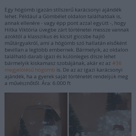
Egy hógömb igazán stílszerű karácsonyi ajándék
lehet. Például a Gömbélet oldalon találhatóak is,
annak ellenére - vagy épp pont azzal együtt -, hogy
Hitka Viktória üvegbe zárt történetei messze vannak
azoktól a klasszikus és kicsit giccsbe hajló
műtárgyakról, ami a hógömb szó hallatán elsőként
bevillan a legtöbb embernek. Bármelyik, az oldalon
található darab igazi és különleges dísze lehet
bármelyik kiskamasz szobájának, akár ez az
#36
megjelölésű hógömb
is. De az az igazi karácsonyi
ajándék, ha a gyerek saját történetét rendeljük meg
a művésznőtől. Ára: 6.000 ft