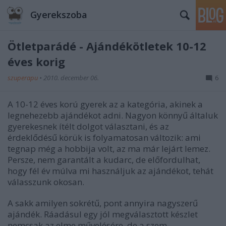
Gyerekszoba
Ötletparádé - Ajándékötletek 10-12
éves korig
szuperapu
•
2010. december 06.
6
A 10-12 éves korú gyerek az a kategória, akinek a
legnehezebb ajándékot adni. Nagyon könnyű általuk
gyerekesnek ítélt dolgot választani, és az
érdeklődésű körük is folyamatosan változik: ami
tegnap még a hobbija volt, az ma már lejárt lemez.
Persze, nem garantált a kudarc, de előfordulhat,
hogy fél év múlva mi használjuk az ajándékot, tehát
válasszunk okosan.
A sakk amilyen sokrétű, pont annyira nagyszerű
ajándék. Ráadásul egy jól megválasztott készlet
nemcsak az elme művelésére, de a szem