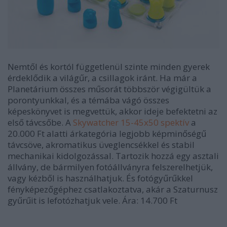
Nemtől és kortól függetlenül szinte minden gyerek
érdeklődik a világűr, a csillagok iránt. Ha már a
Planetárium összes műsorát többször végigültük a
porontyunkkal, és a témába vágó összes
képeskönyvet is megvettük, akkor ideje befektetni az
első távcsőbe. A
Skywatcher 15-45x50 spektív
a
20.000 Ft alatti árkategória legjobb képminőségű
távcsöve, akromatikus üveglencsékkel és stabil
mechanikai kidolgozással. Tartozik hozzá egy asztali
állvány, de bármilyen fotóállványra felszerelhetjük,
vagy kézből is használhatjuk. És fotógyűrűkkel
fényképezőgéphez csatlakoztatva, akár a Szaturnusz
gyűrűit is lefotózhatjuk vele. Ára: 14.700 Ft