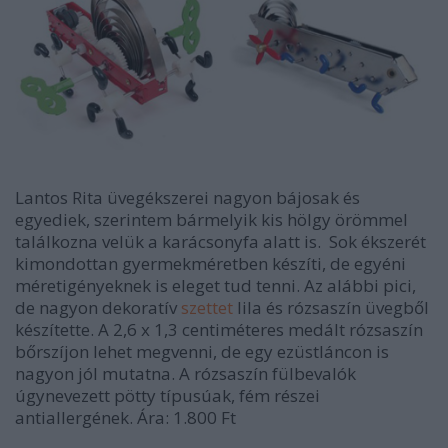
Lantos Rita üvegékszerei nagyon bájosak és
egyediek, szerintem bármelyik kis hölgy örömmel
találkozna velük a karácsonyfa alatt is. Sok ékszerét
kimondottan gyermekméretben készíti, de egyéni
méretigényeknek is eleget tud tenni. Az alábbi pici,
de nagyon dekoratív
szettet
lila és rózsaszín üvegből
készítette. A 2,6 x 1,3 centiméteres medált rózsaszín
bőrszíjon lehet megvenni, de egy ezüstláncon is
nagyon jól mutatna. A rózsaszín fülbevalók
úgynevezett pötty típusúak, fém részei
antiallergének. Ára: 1.800 Ft