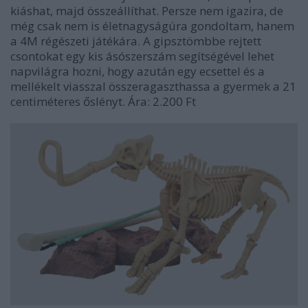
kiáshat, majd összeállíthat. Persze nem igazira, de
még csak nem is életnagyságúra gondoltam, hanem
a 4M régészeti játékára. A gipsztömbbe rejtett
csontokat egy kis ásószerszám segítségével lehet
napvilágra hozni, hogy azután egy ecsettel és a
mellékelt viasszal összeragaszthassa a gyermek a 21
centiméteres őslényt. Ára: 2.200 Ft