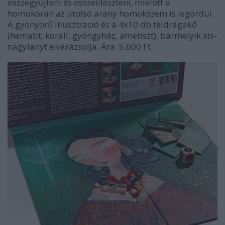
összegyűjteni és összeilleszteni, mielőtt a
homokórán az utolsó arany homokszem is legördül.
A gyönyörű illusztráció és a 4x10 db féldrágakő
(hematit, korall, gyöngyház, ametiszt), bármelyik kis-
nagylányt elvarázsolja. Ára: 5.600 Ft