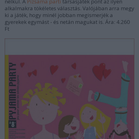
nélkül. A
Pizsama parti
társasjáték pont az ilyen
alkalmakra tökéletes választás. Valójában arra megy
ki a játék, hogy minél jobban megismerjék a
gyerekek egymást - és netán magukat is. Ára: 4.260
Ft