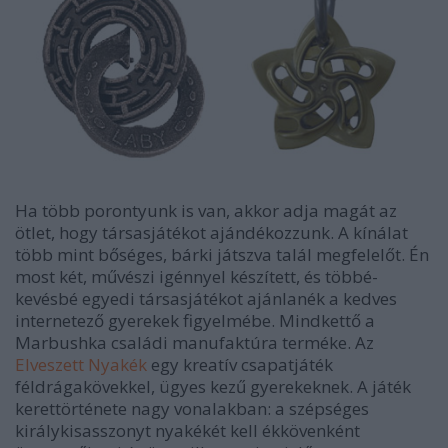
Ha több porontyunk is van, akkor adja magát az
ötlet, hogy társasjátékot ajándékozzunk. A kínálat
több mint bőséges, bárki játszva talál megfelelőt. Én
most két, művészi igénnyel készített, és többé-
kevésbé egyedi társasjátékot ajánlanék a kedves
internetező gyerekek figyelmébe. Mindkettő a
Marbushka családi manufaktúra terméke. Az
Elveszett Nyakék
egy kreatív csapatjáték
féldrágakövekkel, ügyes kezű gyerekeknek. A játék
kerettörténete nagy vonalakban: a szépséges
királykisasszonyt nyakékét kell ékkövenként