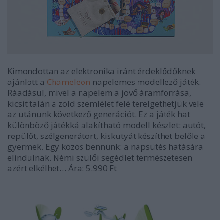
Kimondottan az elektronika iránt érdeklődőknek
ajánlott a
Chameleon
napelemes modellező játék.
Ráadásul, mivel a napelem a jövő áramforrása,
kicsit talán a zöld szemlélet felé terelgethetjük vele
az utánunk következő generációt. Ez a játék hat
különböző játékká alakítható modell készlet: autót,
repülőt, szélgenerátort, kiskutyát készíthet belőle a
gyermek. Egy közös bennünk: a napsütés hatására
elindulnak. Némi szülői segédlet természetesen
azért elkélhet… Ára: 5.990 Ft