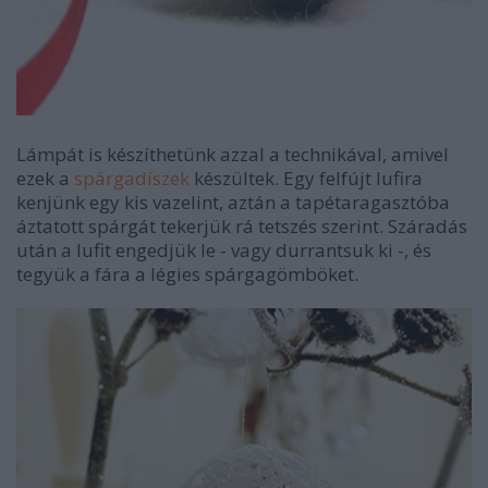
Lámpát is készíthetünk azzal a technikával, amivel
ezek a
spárgadíszek
készültek. Egy felfújt lufira
kenjünk egy kis vazelint, aztán a tapétaragasztóba
áztatott spárgát tekerjük rá tetszés szerint. Száradás
után a lufit engedjük le - vagy durrantsuk ki -, és
tegyük a fára a légies spárgagömböket.