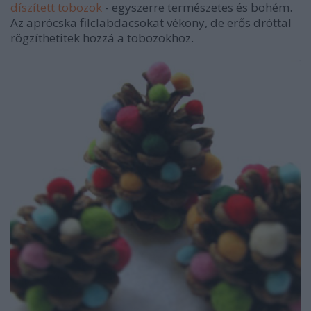
díszített tobozok
- egyszerre természetes és bohém.
Az aprócska filclabdacsokat vékony, de erős dróttal
rögzíthetitek hozzá a tobozokhoz.