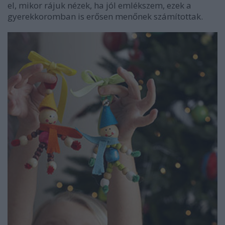
el, mikor rájuk nézek, ha jól emlékszem, ezek a
gyerekkoromban is erősen menőnek számítottak.