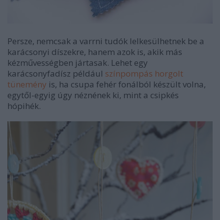
Persze, nemcsak a varrni tudók lelkesülhetnek be a
karácsonyi díszekre, hanem azok is, akik más
kézművességben jártasak. Lehet egy
karácsonyfadísz például
színpompás horgolt
tünemény
is, ha csupa fehér fonálból készült volna,
egytől-egyig úgy néznének ki, mint a csipkés
hópihék.