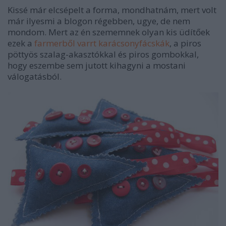
Kissé már elcsépelt a forma, mondhatnám, mert volt
már ilyesmi a blogon régebben, ugye, de nem
mondom. Mert az én szememnek olyan kis üdítőek
ezek a
farmerből varrt karácsonyfácskák
, a piros
pöttyös szalag-akasztókkal és piros gombokkal,
hogy eszembe sem jutott kihagyni a mostani
válogatásból.