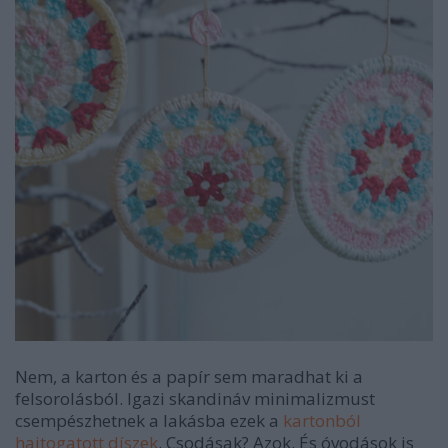
Nem, a karton és a papír sem maradhat ki a
felsorolásból. Igazi skandináv minimalizmust
csempészhetnek a lakásba ezek a
kartonból
hajtogatott díszek
. Csodásak? Azok. És óvodások is