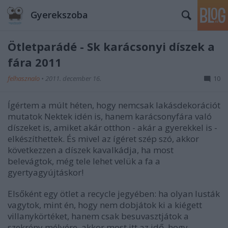
Gyerekszoba
Ötletparádé - Sk karácsonyi díszek a
fára 2011
felhasznalo
•
2011. december 16.
10
Ígértem a múlt héten, hogy nemcsak lakásdekorációt
mutatok Nektek idén is, hanem karácsonyfára való
díszeket is, amiket akár otthon - akár a gyerekkel is -
elkészíthettek. És mivel az ígéret szép szó, akkor
következzen a díszek kavalkádja, ha most
belevágtok, még tele lehet velük a fa a
gyertyagyújtáskor!
Elsőként egy ötlet a recycle jegyében: ha olyan lusták
vagytok, mint én, hogy nem dobjátok ki a kiégett
villanykörtéket, hanem csak besuvasztjátok a
szekrény mélyére, akkor most itt az idő, hogy