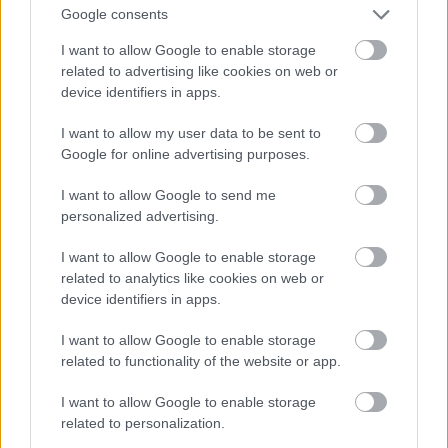
Google consents
I want to allow Google to enable storage
related to advertising like cookies on web or
device identifiers in apps.
I want to allow my user data to be sent to
Google for online advertising purposes.
I want to allow Google to send me
personalized advertising.
I want to allow Google to enable storage
related to analytics like cookies on web or
device identifiers in apps.
Alapvetően nem vagyok oda a fából készült
díszekért, de ezek a fehérre festett
egyszerű
I want to allow Google to enable storage
szépségek
engem is megérintettek. Szívesen látnám
related to functionality of the website or app.
őket otthon is a fán, lehet, hogy a hétvégén elő is
kapom a lombfűrészt.
I want to allow Google to enable storage
related to personalization.