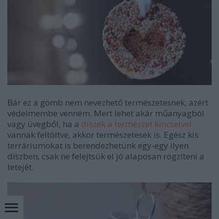
Bár ez a gömb nem nevezhető természetesnek, azért
védelmembe venném. Mert lehet akár műanyagból
vagy üvegből, ha a
díszek a természet kincseivel
vannak feltöltve, akkor természetesek is. Egész kis
terráriumokat is berendezhetünk egy-egy ilyen
díszben, csak ne felejtsük el jó alaposan rögzíteni a
tetejét.