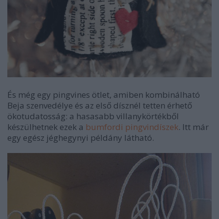
És még egy pingvines ötlet, amiben kombinálható
Beja szenvedélye és az első dísznél tetten érhető
ökotudatosság: a hasasabb villanykörtékből
készülhetnek ezek a
bumfordi pingvindíszek
. Itt már
egy egész jéghegynyi példány látható.