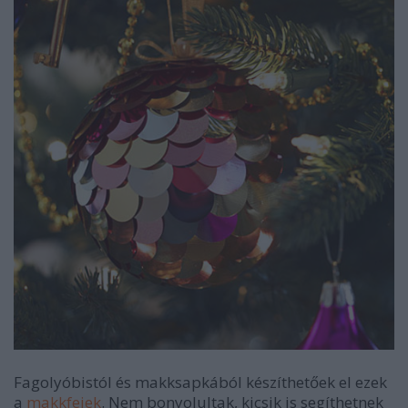
Fagolyóbistól és makksapkából készíthetőek el ezek
a
makkfejek
. Nem bonyolultak, kicsik is segíthetnek