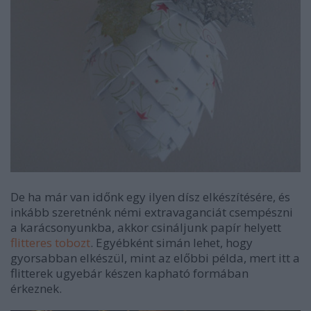
De ha már van időnk egy ilyen dísz elkészítésére, és
inkább szeretnénk némi extravaganciát csempészni
a karácsonyunkba, akkor csináljunk papír helyett
flitteres tobozt
. Egyébként simán lehet, hogy
gyorsabban elkészül, mint az előbbi példa, mert itt a
flitterek ugyebár készen kapható formában
érkeznek.