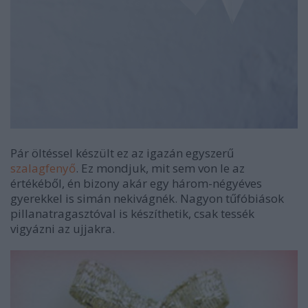
Pár öltéssel készült ez az igazán egyszerű
szalagfenyő
. Ez mondjuk, mit sem von le az
értékéből, én bizony akár egy három-négyéves
gyerekkel is simán nekivágnék. Nagyon tűfóbiások
pillanatragasztóval is készíthetik, csak tessék
vigyázni az ujjakra.