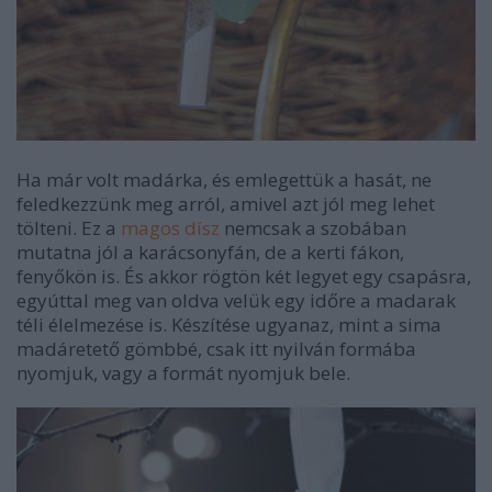
Ha már volt madárka, és emlegettük a hasát, ne
feledkezzünk meg arról, amivel azt jól meg lehet
tölteni. Ez a
magos dísz
nemcsak a szobában
mutatna jól a karácsonyfán, de a kerti fákon,
fenyőkön is. És akkor rögtön két legyet egy csapásra,
egyúttal meg van oldva velük egy időre a madarak
téli élelmezése is. Készítése ugyanaz, mint a sima
madáretető gömbbé, csak itt nyilván formába
nyomjuk, vagy a formát nyomjuk bele.