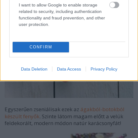
I want to allow Google to enable storage
related to security, including authentication
functionality and fraud prevention, and other
user protection.
CONFIRM
Data Deletion
Data Access
Privacy Policy
Egyszerűen zseniálisak ezek az
ágakból-botokból
készült fenyők
. Szinte látom magam előtt a velük
feldekorált, modern módon natúr karácsonyfát!