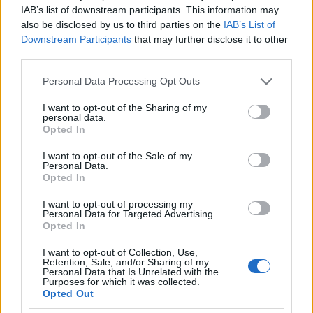
IAB’s list of downstream participants. This information may
hasznosítására. A gúlákba tekert papírok végét
also be disclosed by us to third parties on the
IAB’s List of
berojtozzuk, aztán egymás fölé fűzzük őket, így
Downstream Participants
that may further disclose it to other
alakulnak ki
a színes, vidám karácsonyfák
.
third parties.
Please note that this website/app uses one or more Google
Personal Data Processing Opt Outs
services and may gather and store information including but
not limited to your visit or usage behaviour. You may click to
I want to opt-out of the Sharing of my
personal data.
grant or deny consent to Google and its third-party tags to
Opted In
use your data for below specified purposes in below Google
consent section.
I want to opt-out of the Sale of my
Personal Data.
Opted In
I want to opt-out of processing my
Personal Data for Targeted Advertising.
Opted In
I want to opt-out of Collection, Use,
Retention, Sale, and/or Sharing of my
Personal Data that Is Unrelated with the
Purposes for which it was collected.
Opted Out