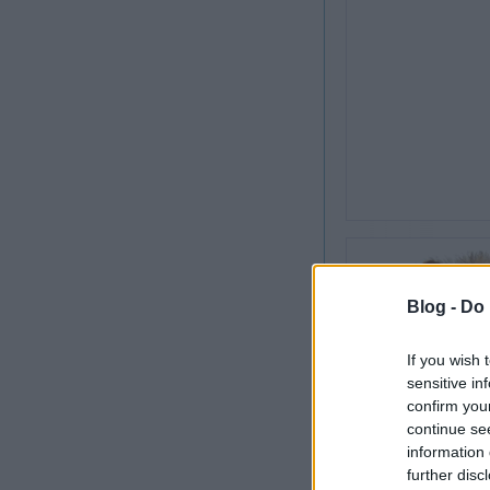
Blog -
Do 
If you wish 
sensitive in
confirm you
continue se
information 
further disc