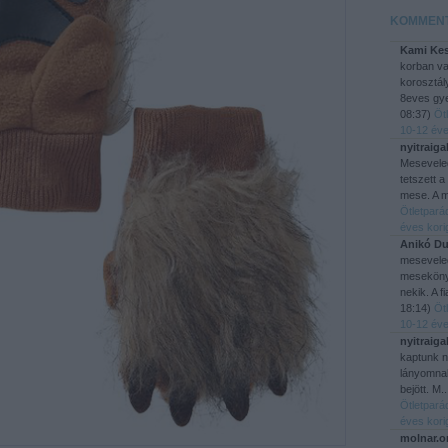
KOMMEN
Kami Kes
korban v
korosztál
8eves gye
08:37
)
Öt
10-12 éve
nyitraiga
Mesevele
tetszett a
mese. A m
Ötletpará
éves kori
Anikó Du
mesevele
mesekönyv
nekik. A f
18:14
)
Öt
10-12 éve
nyitraiga
kaptunk 
lányomnak
bejött. M.
Ötletpará
éves kori
molnar.o