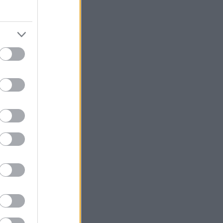
7
)
(
39
)
(
46
)
121
)
161
)
272
)
(
56
)
(
67
)
(
170
)
y
(
31
)
4
)
gyerekszobába
(
89
)
4
)
ő
(
709
)
(
87
)
(
267
)
(
55
)
(
252
)
97
)
olc
(
97
)
(
659
)
(
50
)
90
)
132
)
8
)
3
)
ta
(
62
)