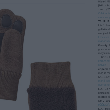
ötletet! M
játékot és
zsúr...
(
20
Ötletpará
éves kori
TAURUS
késő olva
galériával
alapján le
Emeletes 
másodsz
Guszty:
E
guminő va
megfeleln
...
(
2016.1
karácson
helyett
enpera:
M
meg is ro
(
2016.12.
menő, saj
gyerekne
L.A.:
Ja m
belsejébe
(karton, 
lap...
(
201
pólófelúj
L.A.:
Hell