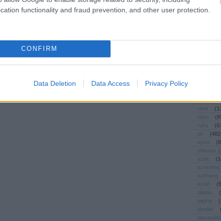
művészet
cation functionality and fraud prevention, and other user protection.
nyár
(
3
nyeremé
öko
(
23
ötletpará
CONFIRM
pakolás
pályázat
párna
(
pelenkáz
Data Deletion
Data Access
Privacy Policy
polc
(
6
praktikus
recycle
rend
(
1
retro
(
6
ruha
(
6
sk
(
482
sport
(
8
stílusos 
szék
(
1
szekrény
szőnyeg
szülő
(
tálalás
(
tapéta
(
tárolás
társasját