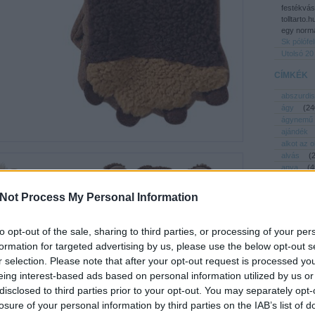
festékvás
tolltarto.
egy normá
Sk pólófe
Utolsó 20
CÍMKÉK
abszurdis
ágy
(
24
ágynemű
ajándék
alkot az 
alvás
(
anya
(
4
apa
(
38
asztal
(
Not Process My Personal Information
baba
(
6
babaház
babakocs
to opt-out of the sale, sharing to third parties, or processing of your per
bemutató
formation for targeted advertising by us, please use the below opt-out s
bicikli
(
r selection. Please note that after your opt-out request is processed y
biztonság
eing interest-based ads based on personal information utilized by us or
bölcső
csecsebe
disclosed to third parties prior to your opt-out. You may separately opt-
dekor
(
losure of your personal information by third parties on the IAB’s list of
design