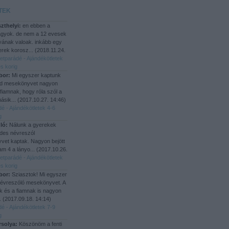
TEK
zthelyi:
en ebben a
agyok. de nem a 12 evesek
yának valoak. inkább egy
rek korosz...
(
2018.11.24.
letparádé - Ajándékötletek
s korig
bor:
Mi egyszer kaptunk
d mesekönyvet nagyon
 fiamnak, hogy róla szól a
ásik...
(
2017.10.27. 14:46
)
dé - Ajándékötletek 4-6
g
ló:
Nálunk a gyerekek
des névreszól
et kaptak. Nagyon bejött
iam 4 a lányo...
(
2017.10.26.
letparádé - Ajándékötletek
s korig
bor:
Sziasztok! Mi egyszer
névreszóló mesekönyvet. A
 és a fiamnak is nagyon
..
(
2017.09.18. 14:14
)
dé - Ajándékötletek 7-9
g
rsolya:
Köszönöm a fenti