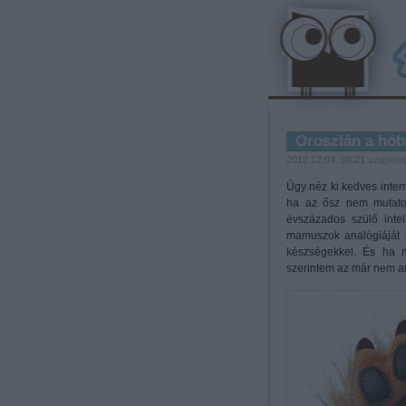
Oroszlán a hó
2012.12.04. 08:21
szupera
Úgy néz ki kedves inter
ha az ősz nem mutatott
évszázados szülő intelm
mamuszok analógiáját 
készségekkel. És ha m
szerintem az már nem an