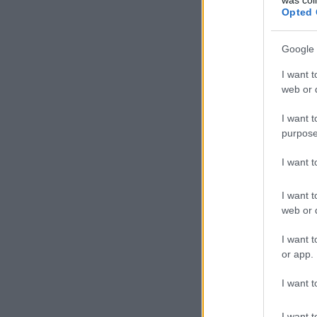
Opted 
Google 
Zebraujjbáb
I want t
házilag ennél
web or d
egyszerűbben
még nem
készült!
I want t
purpose
A bejegyzés trackback
I want 
https://gyermekszoba.
Kommentek:
I want t
web or d
A hozzászólások a
vonatkozó jogszab
semmilyen felelősséget nem vállal, 
feltételekben
és az
adatvédelmi tájékoz
I want t
Nincsenek hozzászólá
or app.
I want t
Kommentezéshez
lépj 
I want t