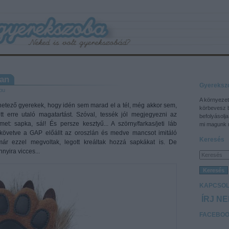
ban
Gyereksz
pu
A környezet
netező gyerekek, hogy idén sem marad el a tél, még akkor sem,
körbevesz 
 erre utaló magatartást. Szóval, tessék jól megjegyezni az
befolyásolja
et: sapka, sál! És persze kesztyű... A szörny/farkas/jeti láb
mi magunk m
követve a GAP előállt az oroszlán és medve mancsot imitáló
Keresés
ár ezzel megvoltak, legott kreáltak hozzá sapkákat is. De
nyira vicces...
KAPCSOL
ÍRJ N
FACEBO