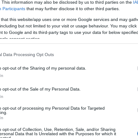
. This information may also be disclosed by us to third parties on the
IA
egészség
Participants
that may further disclose it to other third parties.
egyszer v
éjjeli
(
3
 that this website/app uses one or more Google services and may gath
emeletes
építő
(
8
including but not limited to your visit or usage behaviour. You may click 
etetőszék
Tetszik
0
 to Google and its third-party tags to use your data for below specifi
étkezés
ogle consent section.
etsy
(
1
fal
(
217
falmatrica
l Data Processing Opt Outs
l
sapka
gyerektrend
fény
(
1
fiú
(
104
fogas
(
o opt-out of the Sharing of my personal data.
fotel
(
3
In
fotó
(
37
fürdés
(
fürdőszo
o opt-out of the Sale of my Personal Data.
gép
(
13
In
gyerek
gyereksz
to opt-out of processing my Personal Data for Targeted
gyerektr
ing.
Tévét a
Amikor nem
hellókará
In
gyerekszobába!
bűzlik a fejétől a
hinta
(
8
hal
hintaló
(
o opt-out of Collection, Use, Retention, Sale, and/or Sharing
húsvét
ersonal Data that Is Unrelated with the Purposes for which it
idea
(
6
lected.