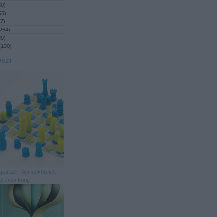
80
)
55
)
87
)
264
)
89
)
(
130
)
OSZT
tparádé - Ajándékötletek
2 éves korig