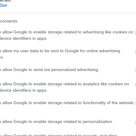
ikea
(
3
Out
internet
íróasztal
iskola
(
consents
jármű
(
Csináld magad
játék
(
1
o allow Google to enable storage related to advertising like cookies on
játszóház
bútor
evice identifiers in apps.
játszótér
gyerekeknek
kamasz
karácson
o allow my user data to be sent to Google for online advertising
kép
(
14
s.
képet a 
kert
(
10
 címe:
kiegészít
to allow Google to send me personalized advertising.
blog.hu/api/trackback/id/4943049
kiságy
kisbútor
o allow Google to enable storage related to analytics like cookies on
kollekció
konyha
evice identifiers in apps.
ályok
értelmében felhasználói tartalomnak minősülnek, értük a
szolgáltatás technikai
üzemeltetője
azokat nem ellenőrzi. Kifogás esetén forduljon a blog szerkesztőjéhez. Részletek a
Felhasználási
könyv
(
tatóban
.
könyvesp
o allow Google to enable storage related to functionality of the website
kreativ
sok.
kreatív
kuckó
(
lámpa
(
o allow Google to enable storage related to personalization.
be
, vagy
regisztrálj
! ‐
Belépés Facebookkal
lány
(
9
lego
(
9
o allow Google to enable storage related to security, including
minimalis