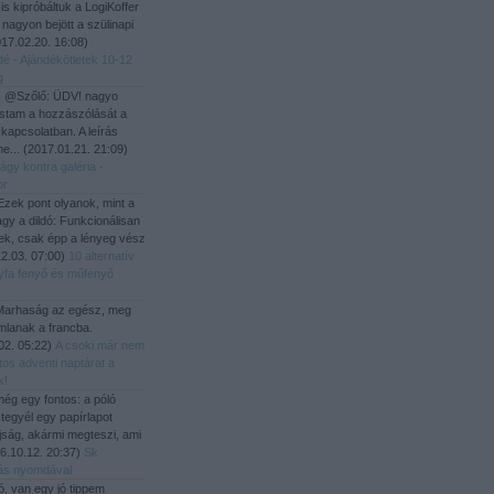
i is kipróbáltuk a LogiKoffer
 nagyon bejött a szülinapi
17.02.20. 16:08
)
dé - Ajándékötletek 10-12
g
:
@Szőlő: ÜDV! nagyo
stam a hozzászólását a
 kapcsolatban. A leírás
he...
(
2017.01.21. 21:09
)
ágy kontra galéria -
or
zek pont olyanok, mint a
gy a dildó: Funkcionálisan
ek, csak épp a lényeg vész
2.03. 07:00
)
10 alternatív
yfa fenyő és műfenyő
arhaság az egész, meg
mlanak a francba.
02. 05:22
)
A csoki már nem
tos adventi naptárat a
k!
ég egy fontos: a póló
 tegyél egy papírlapot
újság, akármi megteszi, ami
6.10.12. 20:37
)
Sk
ítás nyomdával
ó, van egy jó tippem