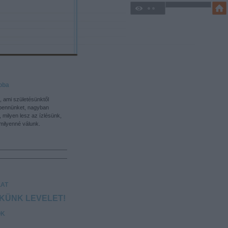
oba
, ami születésünktől
bennünket, nagyban
, milyen lesz az ízlésünk,
ilyenné válunk.
AT
EKÜNK LEVELET!
OK