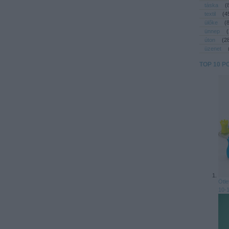
táska
(
textil
(
4
ülőke
(
ünnep
(
úton
(
2
üzenet
TOP 10 P
Ötle
10-1