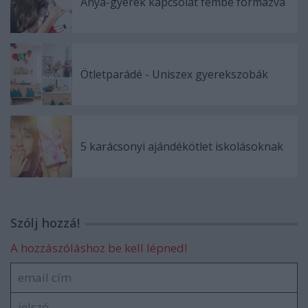
Anya-gyerek kapcsolat fémbe formázva
Ötletparádé - Uniszex gyerekszobák
5 karácsonyi ajándékötlet iskolásoknak
Szólj hozzá!
A hozzászóláshoz be kell lépned!