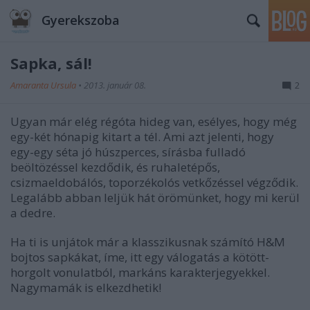
Gyerekszoba
Sapka, sál!
Amaranta Ursula
•
2013. január 08.
2
Ugyan már elég régóta hideg van, esélyes, hogy még
egy-két hónapig kitart a tél. Ami azt jelenti, hogy
egy-egy séta jó húszperces, sírásba fulladó
beöltözéssel kezdődik, és ruhaletépős,
csizmaeldobálós, toporzékolós vetkőzéssel végződik.
Legalább abban leljük hát örömünket, hogy mi kerül
a dedre.
Ha ti is unjátok már a klasszikusnak számító H&M
bojtos sapkákat, íme, itt egy válogatás a kötött-
horgolt vonulatból, markáns karakterjegyekkel.
Nagymamák is elkezdhetik!