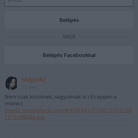
VAGY
tildy[UK]
13 éve
Nem csak kicsiknek, nagyoknak is:) Ez eppen a
mienk:)
img43.imageshack.us/img43/6441/7116271015128
1376199286.jpg