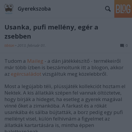
Gyerekszoba
Usanka, pufi mellény, egér a
zsebben
tibtün
•
2013. február 01.
0
Tudom a
Maileg
- a dán játékkészítő - termékeiről
már több ízben is beszámoltunk itt a blogon, akkor
az
egércsaládot
vizsgáltuk meg közelebbről.
Most a legújabb téli, plüssjáték kollekciót hoztam el
Nektek. A kis állatkák szépen fel vannak öltöztetve,
hogy bírják a hideget, ha esetleg a gyerek magával
vinné őket a zimankóba. A farkast és a rókát
usankába és sálba bújtatták, a borz pedig egy pufi
mellényt visel, külön felhívnám a figyelmet az
állatkák kartartására is, mintha éppen
balettoznának.