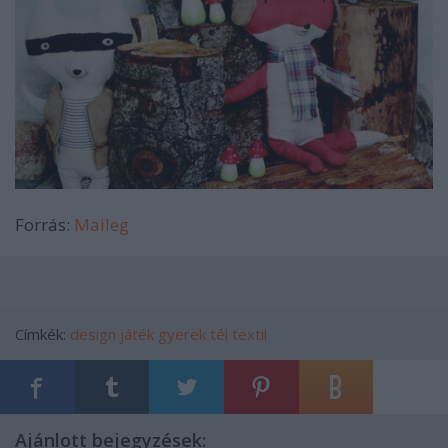
Forrás:
Maileg
Címkék:
design
játék
gyerek
tél
textil
Ajánlott bejegyzések: