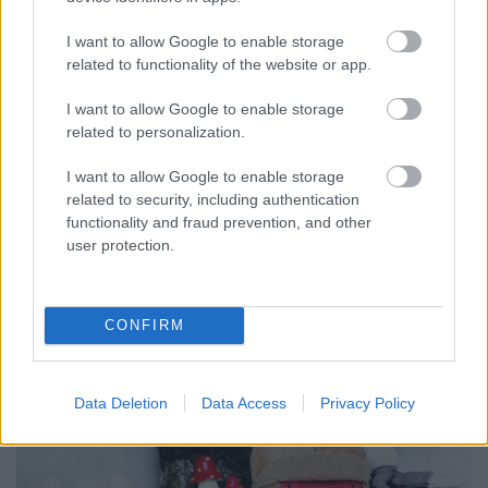
I want to allow Google to enable storage
related to functionality of the website or app.
I want to allow Google to enable storage
related to personalization.
I want to allow Google to enable storage
Búcsúzóul pedig vessünk még egy pillantást az
related to security, including authentication
egész csapatra!
functionality and fraud prevention, and other
user protection.
CONFIRM
Data Deletion
Data Access
Privacy Policy