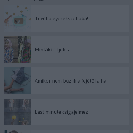
Tévét a gyerekszobába!
Mintákból jeles
Amikor nem bűzlik a fejétől a hal
Last minute csigajelmez