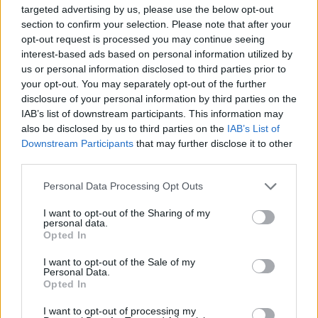
targeted advertising by us, please use the below opt-out
Az én nagy kedvencem a bagoly, azonkívül, hogy
section to confirm your selection. Please note that after your
szupercuki, mi különbözteti meg az eddig
opt-out request is processed you may continue seeing
bemutatott baglyoktól? Na mi? Hát az egér a
interest-based ads based on personal information utilized by
zsebben, zseniális!
us or personal information disclosed to third parties prior to
your opt-out. You may separately opt-out of the further
disclosure of your personal information by third parties on the
IAB’s list of downstream participants. This information may
also be disclosed by us to third parties on the
IAB’s List of
Downstream Participants
that may further disclose it to other
third parties.
Please note that this website/app uses one or more Google
Personal Data Processing Opt Outs
services and may gather and store information including but
not limited to your visit or usage behaviour. You may click to
I want to opt-out of the Sharing of my
personal data.
grant or deny consent to Google and its third-party tags to
Opted In
use your data for below specified purposes in below Google
consent section.
I want to opt-out of the Sale of my
Personal Data.
Opted In
I want to opt-out of processing my