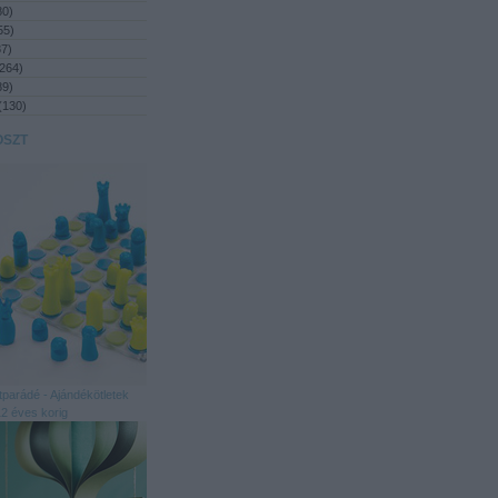
80
)
55
)
87
)
264
)
89
)
(
130
)
OSZT
tparádé - Ajándékötletek
2 éves korig