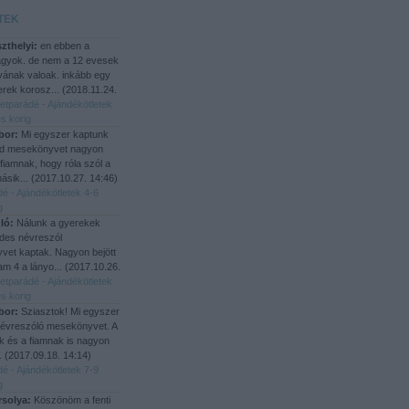
TEK
zthelyi:
en ebben a
agyok. de nem a 12 evesek
yának valoak. inkább egy
rek korosz...
(
2018.11.24.
letparádé - Ajándékötletek
s korig
bor:
Mi egyszer kaptunk
d mesekönyvet nagyon
 fiamnak, hogy róla szól a
ásik...
(
2017.10.27. 14:46
)
dé - Ajándékötletek 4-6
g
ló:
Nálunk a gyerekek
des névreszól
et kaptak. Nagyon bejött
iam 4 a lányo...
(
2017.10.26.
letparádé - Ajándékötletek
s korig
bor:
Sziasztok! Mi egyszer
névreszóló mesekönyvet. A
 és a fiamnak is nagyon
..
(
2017.09.18. 14:14
)
dé - Ajándékötletek 7-9
g
rsolya:
Köszönöm a fenti