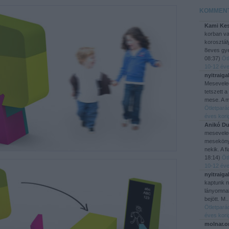
KOMMEN
Kami Kes
korban v
korosztál
8eves gye
08:37
)
Öt
10-12 éve
nyitraiga
Mesevele
tetszett a
mese. A m
Ötletpará
éves kori
Anikó Du
mesevele
mesekönyv
nekik. A f
18:14
)
Öt
10-12 éve
nyitraiga
kaptunk 
lányomnak
bejött. M.
Ötletpará
éves kori
molnar.o