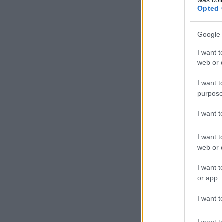
gyerekeknek
Opted 
A bejegyzés trackback
Google 
https://gyermekszoba.b
I want t
Kommentek:
web or d
A hozzászólások a
vonatkozó jogszab
semmilyen felelősséget nem vállal, 
I want t
feltételekben
és az
adatvédelmi tájékoz
purpose
Nincsenek hozzászólá
I want 
Kommentezéshez
lépj 
I want t
web or d
I want t
or app.
I want t
I want t