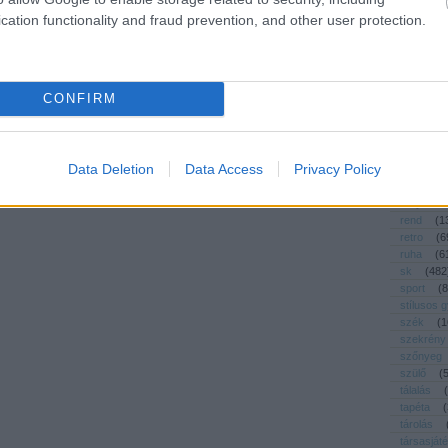
művészet
cation functionality and fraud prevention, and other user protection.
nyár
(
3
nyeremé
öko
(
23
ötletpará
CONFIRM
pakolás
pályázat
párna
(
pelenkáz
Data Deletion
Data Access
Privacy Policy
polc
(
6
praktikus
recycle
rend
(
1
retro
(
6
ruha
(
6
sk
(
482
sport
(
8
stílusos 
szék
(
1
szekrény
szőnyeg
szülő
(
tálalás
(
tapéta
(
tárolás
társasját