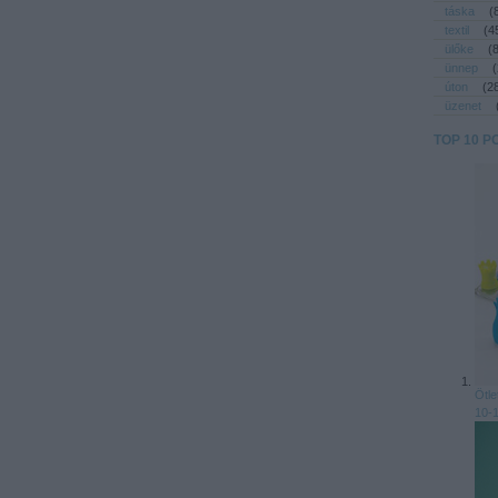
táska
(
textil
(
4
ülőke
(
ünnep
(
úton
(
2
üzenet
TOP 10 P
Ötle
10-1