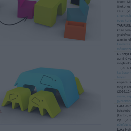
ötletet! M
játékot és
zsúr...
(
20
Ötletpará
éves kori
TAURUS
késő olva
galériával
alapján le
Emeletes 
másodsz
Guszty:
E
guminő va
megfeleln
...
(
2016.1
karácson
helyett
enpera:
M
meg is ro
(
2016.12.
menő, saj
gyerekne
L.A.:
Ja m
belsejébe
(karton, 
lap...
(
201
pólófelúj
L.A.:
Hell