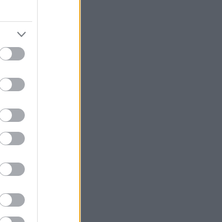
7
)
(
39
)
(
46
)
121
)
161
)
272
)
(
56
)
(
67
)
(
170
)
y
(
31
)
4
)
gyerekszobába
(
89
)
4
)
ő
(
709
)
(
87
)
(
267
)
(
55
)
(
252
)
97
)
olc
(
97
)
(
659
)
(
50
)
90
)
132
)
8
)
3
)
ta
(
62
)