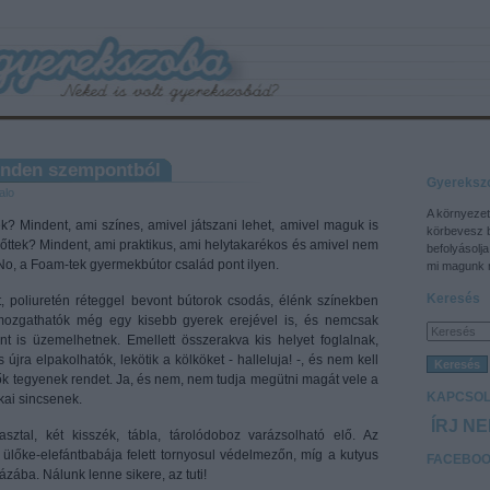
inden szempontból
Gyereksz
alo
A környezet
k? Mindent, ami színes, amivel játszani lehet, amivel maguk is
körbevesz 
nőttek? Mindent, ami praktikus, ami helytakarékos és amivel nem
befolyásolja
 No, a Foam-tek gyermekbútor család pont ilyen.
mi magunk m
Keresés
t, poliuretén réteggel bevont bútorok csodás, élénk színekben
ozgathatók még egy kisebb gyerek erejével is, és nemcsak
nt is üzemelhetnek. Emellett összerakva kis helyet foglalnak,
újra elpakolhatók, lekötik a kölköket - halleluja! -, és nem kell
k tegyenek rendet. Ja, és nem, nem tudja megütni magát vele a
KAPCSOL
kai sincsenek.
ÍRJ N
sztal, két kisszék, tábla, tárolódoboz varázsolható elő. Az
ülőke-elefántbabája felett tornyosul védelmezőn, míg a kutyus
FACEBO
ázába. Nálunk lenne sikere, az tuti!