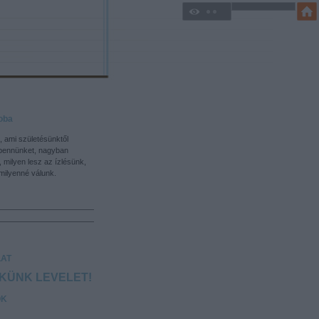
oba
, ami születésünktől
bennünket, nagyban
, milyen lesz az ízlésünk,
ilyenné válunk.
AT
EKÜNK LEVELET!
OK