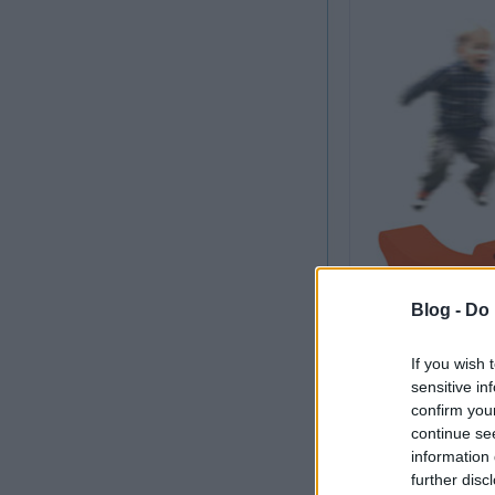
Blog -
Do 
If you wish 
sensitive in
Forrás:
Sonato Studio
confirm you
continue se
information 
further disc
Szólj hozzá!