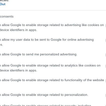
ikea
(
3
Out
internet
íróasztal
 címe:
iskola
(
consents
jármű
(
log.hu/api/trackback/id/5117580
játék
(
1
o allow Google to enable storage related to advertising like cookies on
játszóház
evice identifiers in apps.
játszótér
kamasz
ályok
értelmében felhasználói tartalomnak minősülnek, értük a
szolgáltatás technikai
üzemeltetője
azokat nem ellenőrzi. Kifogás esetén forduljon a blog szerkesztőjéhez. Részletek a
Felhasználási
karácson
o allow my user data to be sent to Google for online advertising
tatóban
.
kép
(
14
s.
képet a 
sok.
kert
(
10
kiegészít
to allow Google to send me personalized advertising.
kiságy
be
, vagy
regisztrálj
! ‐
Belépés Facebookkal
kisbútor
o allow Google to enable storage related to analytics like cookies on
kollekció
konyha
evice identifiers in apps.
könyv
(
könyvesp
o allow Google to enable storage related to functionality of the website
kreativ
kreatív
kuckó
(
lámpa
(
o allow Google to enable storage related to personalization.
lány
(
9
lego
(
9
o allow Google to enable storage related to security, including
minimalis