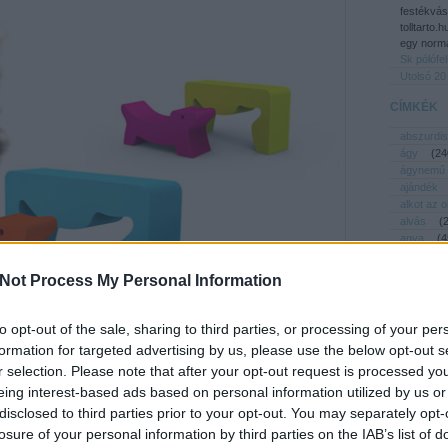
festékvás
tolltarto.
egy normá
Sk pólófe
Utolsó 20
CÍMKÉK
abszurdis
ágy
(
24
ágynemű
ajándék
alkot az 
alvás
(
anya
(
4
apa
(
38
asztal
(
Not Process My Personal Information
baba
(
6
babaház
babakocs
to opt-out of the sale, sharing to third parties, or processing of your per
bemutató
formation for targeted advertising by us, please use the below opt-out s
bicikli
(
r selection. Please note that after your opt-out request is processed y
biztonság
eing interest-based ads based on personal information utilized by us or
bölcső
Tetszik
0
csecsebe
disclosed to third parties prior to your opt-out. You may separately opt-
dekor
(
losure of your personal information by third parties on the IAB’s list of
design