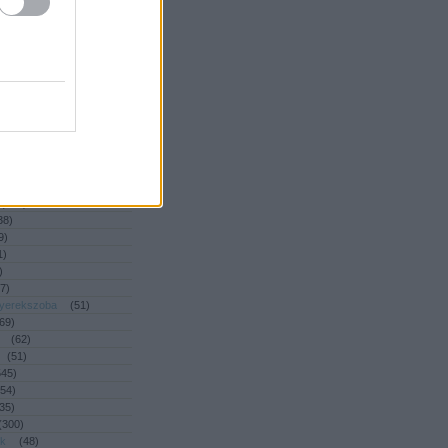
(
392
)
2
)
ny
(
53
)
2
)
dé
(
93
)
(
47
)
(
39
)
46
)
ás
(
55
)
4
)
(
461
)
(
218
)
38
)
9
)
1
)
)
7
)
gyerekszoba
(
51
)
69
)
(
62
)
(
51
)
545
)
54
)
35
)
(
300
)
ék
(
48
)