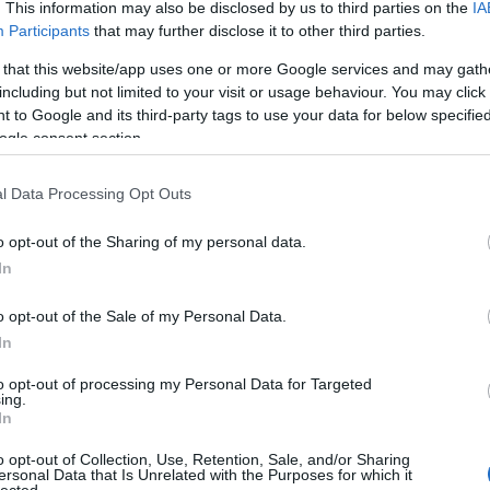
. This information may also be disclosed by us to third parties on the
IA
egészség
tal
praktikus
szék
gyerekszoba
kisbútor
Participants
that may further disclose it to other third parties.
egyszer v
éjjeli
(
3
 that this website/app uses one or more Google services and may gath
emeletes
építő
(
8
including but not limited to your visit or usage behaviour. You may click 
etetőszék
 to Google and its third-party tags to use your data for below specifi
étkezés
ogle consent section.
etsy
(
1
fal
(
217
falmatrica
l Data Processing Opt Outs
fény
(
1
fiú
(
104
Amikor nem
Zebraujjbáb
fogas
(
o opt-out of the Sharing of my personal data.
bűzlik a fejétől a
házilag ennél
fotel
(
3
In
hal
egyszerűbben
fotó
(
37
még nem
fürdés
(
készült!
fürdőszo
o opt-out of the Sale of my Personal Data.
gép
(
13
In
gyerek
gyereksz
to opt-out of processing my Personal Data for Targeted
gyerektr
ing.
hellókará
In
hinta
(
8
hintaló
(
o opt-out of Collection, Use, Retention, Sale, and/or Sharing
Hógolyó csata a
húsvét
ersonal Data that Is Unrelated with the Purposes for which it
szobában!
idea
(
6
lected.