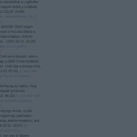
i is kipróbáltuk a LogiKoffer
 nagyon bejött a szülinapi
17.02.20. 16:08
)
dé - Ajándékötletek 10-12
g
:
@Szőlő: ÜDV! nagyo
stam a hozzászólását a
 kapcsolatban. A leírás
he...
(
2017.01.21. 21:09
)
ágy kontra galéria -
or
zek pont olyanok, mint a
gy a dildó: Funkcionálisan
ek, csak épp a lényeg vész
2.03. 07:00
)
10 alternatív
yfa fenyő és műfenyő
arhaság az egész, meg
mlanak a francba.
02. 05:22
)
A csoki már nem
tos adventi naptárat a
k!
ég egy fontos: a póló
 tegyél egy papírlapot
újság, akármi megteszi, ami
6.10.12. 20:37
)
Sk
ítás nyomdával
ó, van egy jó tippem