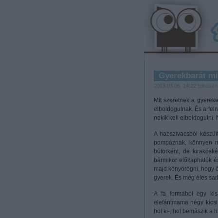
Gyerekbarát m
2013.03.06. 14:22
felhaszn
Mit szeretnek a gyereke
elboldogulnak. És a fel
nekik kell elboldogulni.
A habszivacsból készül
pompáznak, könnyen m
bútorként, de kirakóské
bármikor előkaphatók és 
majd könyörögni, hogy ő
gyerek. És még éles sar
A fa formából egy kisa
elefántmama négy kicsi 
hol ki-, hol bemászik a h