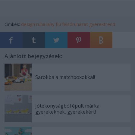
Címkék:
design
ruha
lány
fiú
felsőruházat
gyerektrend
Ajánlott bejegyzések:
Sarokba a matchboxokkal!
Jótékonyságból épült márka
gyerekeknek, gyerekekért!