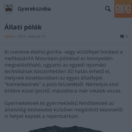
Gyerekszoba
Állati pólók
tibtün
•
2013. március 11.
0
Ki szeretne élethű gorilla- vagy vízilófejet hordani a
mellkasán?A Mountain pólókkal ez könnyedén
megvalósítható, ugyanis az egyedi nyomási
technikának köszönhetően 3D hatás érhető el,
melynek következtében az egyes állatfejek
"kiemelkednek" a póló felületéből. Némelyik első
blikkre kissé ijesztő, másodikra már inkább vicces.
Gyermekeknek és gyermeklelkű felnőtteknek az
állatvilág kedvesebb külsővel megáldott képviselői
is helyet kaptak a repertoárban.