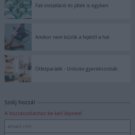
Fali installáció és játék is egyben
Amikor nem bűzlik a fejétől a hal
Ötletparádé - Uniszex gyerekszobák
Szólj hozzá!
A hozzászóláshoz be kell lépned!