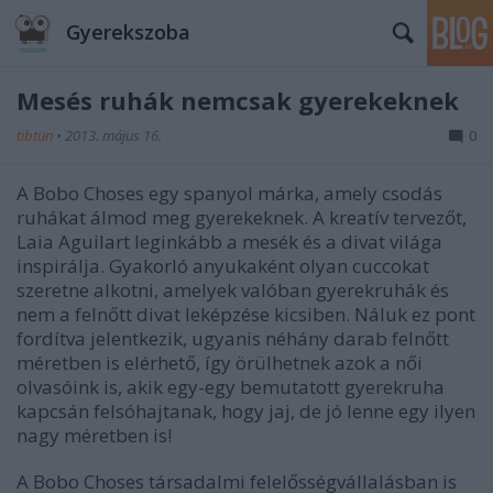
Gyerekszoba
Mesés ruhák nemcsak gyerekeknek
tibtün
•
2013. május 16.
0
A Bobo Choses egy spanyol márka, amely csodás
ruhákat álmod meg gyerekeknek. A kreatív tervezőt,
Laia Aguilart leginkább a mesék és a divat világa
inspirálja. Gyakorló anyukaként olyan cuccokat
szeretne alkotni, amelyek valóban gyerekruhák és
nem a felnőtt divat leképzése kicsiben. Náluk ez pont
fordítva jelentkezik, ugyanis néhány darab felnőtt
méretben is elérhető, így örülhetnek azok a női
olvasóink is, akik egy-egy bemutatott gyerekruha
kapcsán felsóhajtanak, hogy jaj, de jó lenne egy ilyen
nagy méretben is!
A Bobo Choses társadalmi felelősségvállalásban is