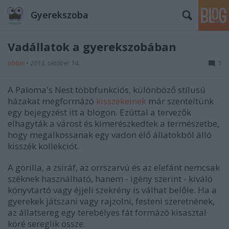
Gyerekszoba
Vadállatok a gyerekszobában
tibtün
•
2013. október 14.
1
A Paloma's Nest többfunkciós, különböző stílusú
házakat megformázó
kisszékeinek
már szenteltünk
egy bejegyzést itt a blogon. Ezúttal a tervezők
elhagyták a várost és kimerészkedtek a természetbe,
hogy megalkossanak egy vadon élő állatokból álló
kisszék kollekciót.
A gorilla, a zsiráf, az orrszarvú és az elefánt nemcsak
széknek használható, hanem - igény szerint - kiváló
könyvtartó vagy éjjeli szekrény is válhat belőle. Ha a
gyerekek játszani vagy rajzolni, festeni szeretnének,
az állatsereg egy terebélyes fát formázó kisasztal
köré sereglik össze.