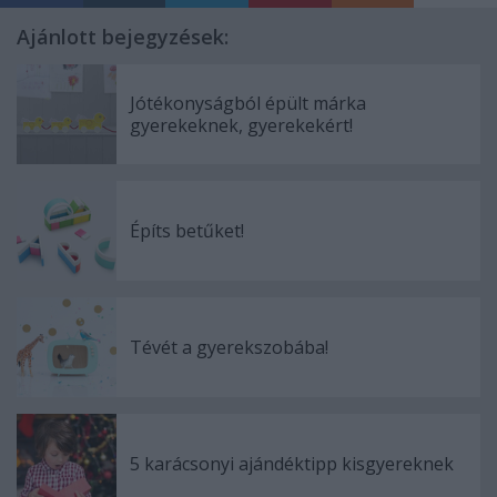
Ajánlott bejegyzések:
Jótékonyságból épült márka
gyerekeknek, gyerekekért!
Építs betűket!
Tévét a gyerekszobába!
5 karácsonyi ajándéktipp kisgyereknek