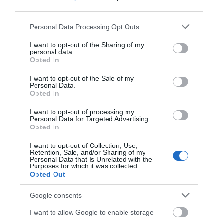
third parties.
Please note that this website/app uses one or more Google
Personal Data Processing Opt Outs
services and may gather and store information including but
not limited to your visit or usage behaviour. You may click to
I want to opt-out of the Sharing of my
personal data.
grant or deny consent to Google and its third-party tags to
Opted In
use your data for below specified purposes in below Google
consent section.
I want to opt-out of the Sale of my
Personal Data.
Opted In
I want to opt-out of processing my
Personal Data for Targeted Advertising.
Opted In
I want to opt-out of Collection, Use,
Retention, Sale, and/or Sharing of my
Personal Data that Is Unrelated with the
Purposes for which it was collected.
Opted Out
Google consents
I want to allow Google to enable storage