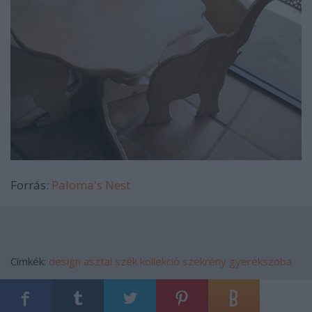
Forrás:
Paloma's Nest
Címkék:
design
asztal
szék
kollekció
szekrény
gyerekszoba