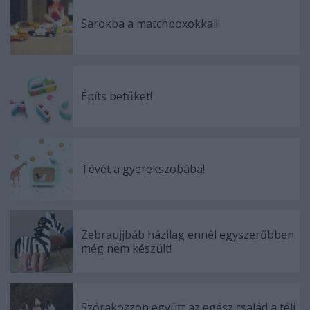
Sarokba a matchboxokkal!
Építs betűket!
Tévét a gyerekszobába!
Zebraujjbáb házilag ennél egyszerűbben
még nem készült!
Szórakozzon együtt az egész család a téli