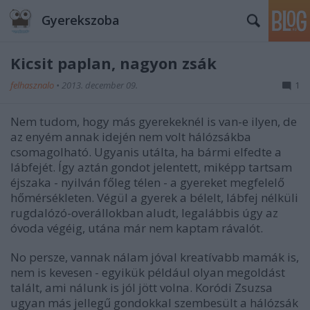
Gyerekszoba
Kicsit paplan, nagyon zsák
felhasznalo
•
2013. december 09.
1
Nem tudom, hogy más gyerekeknél is van-e ilyen, de
az enyém annak idején nem volt hálózsákba
csomagolható. Ugyanis utálta, ha bármi elfedte a
lábfejét. Így aztán gondot jelentett, miképp tartsam
éjszaka - nyilván főleg télen - a gyereket megfelelő
hőmérsékleten. Végül a gyerek a bélelt, lábfej nélküli
rugdalózó-overállokban aludt, legalábbis úgy az
óvoda végéig, utána már nem kaptam rávalót.
No persze, vannak nálam jóval kreatívabb mamák is,
nem is kevesen - egyikük például olyan megoldást
talált, ami nálunk is jól jött volna. Koródi Zsuzsa
ugyan más jellegű gondokkal szembesült a hálózsák