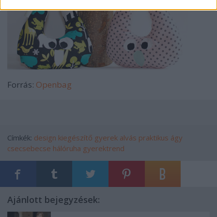
Forrás:
Openbag
Címkék:
design
kiegészítő
gyerek
alvás
praktikus
ágy
csecsebecse
hálóruha
gyerektrend
Ajánlott bejegyzések: