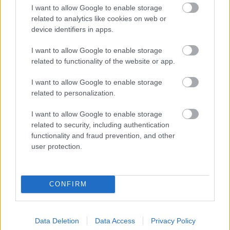
I want to allow Google to enable storage
related to analytics like cookies on web or
device identifiers in apps.
I want to allow Google to enable storage
related to functionality of the website or app.
I want to allow Google to enable storage
related to personalization.
I want to allow Google to enable storage
related to security, including authentication
functionality and fraud prevention, and other
A sok jóságon felül nem mehetünk el amellett sem
user protection.
szó nélkül, hogy a gyerekek nemcsak egy kényelmes
és csini paplanzsákot kapnak az Openbagtől, hanem
akár bagolypárnát is! Még jó, hogy odavagyunk
CONFIRM
értük!
Data Deletion
Data Access
Privacy Policy