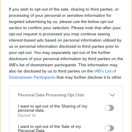
If you wish to opt-out of the sale, sharing to third parties, or
processing of your personal or sensitive information for
targeted advertising by us, please use the below opt-out
section to confirm your selection. Please note that after your
opt-out request is processed you may continue seeing
interest-based ads based on personal information utilized by
us or personal information disclosed to third parties prior to
your opt-out. You may separately opt-out of the further
Ez nemcsak a mozgást és a szülők nyugodtabb
disclosure of your personal information by third parties on the
éjszakai és kora reggeli szunyálását biztosítja,
IAB’s list of downstream participants. This information may
hanem azt is, hogy a gyerek alvás közben nem fog
also be disclosed by us to third parties on the
IAB’s List of
túlmelegedni - babáknál ez a csecsemőhalál egyik
Downstream Participants
that may further disclose it to other
rizikófaktora -, és ami a legjobb benne, hogy akár
third parties.
nagyobb gyereket is altathatunk benne. Hiszen
Please note that this website/app uses one or more Google
Personal Data Processing Opt Outs
méretben 6-7 éves korig jók a zsákok és a designnál,
services and may gather and store information including but
az anyaghasználatnál is ügyeltek arra, hogy ez a
not limited to your visit or usage behaviour. You may click to
I want to opt-out of the Sharing of my
korosztály is szívesen hordja.
personal data.
grant or deny consent to Google and its third-party tags to
Opted In
use your data for below specified purposes in below Google
consent section.
I want to opt-out of the Sale of my
Personal Data.