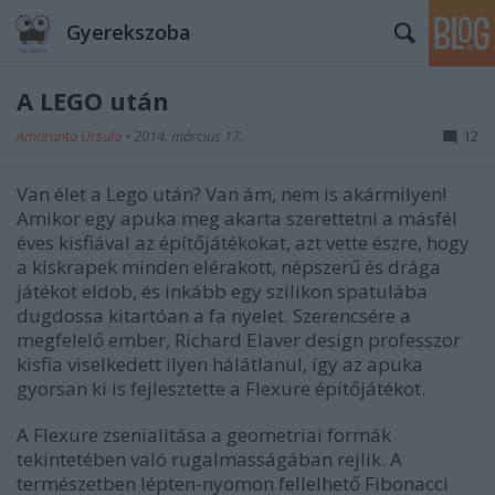
Gyerekszoba
A LEGO után
Amaranta Ursula
•
2014. március 17.
12
Van élet a Lego után? Van ám, nem is akármilyen!
Amikor egy apuka meg akarta szerettetni a másfél
éves kisfiával az építőjátékokat, azt vette észre, hogy
a kiskrapek minden elérakott, népszerű és drága
játékot eldob, és inkább egy szilikon spatulába
dugdossa kitartóan a fa nyelet. Szerencsére a
megfelelő ember, Richard Elaver design professzor
kisfia viselkedett ilyen hálátlanul, így az apuka
gyorsan ki is fejlesztette a Flexure építőjátékot.
A Flexure zsenialitása a geometriai formák
tekintetében való rugalmasságában rejlik. A
természetben lépten-nyomon fellelhető Fibonacci