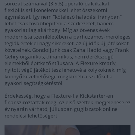
sorozat számaival (3,5,8) operáló pálcikákat
flexibilis szilikonelemekkel lehet összekötni
egymással, így nem "kötelező haladási irányban"
lehet csak továbbépíteni a szerkezetet, hanem
gyakorlatilag akárhogy. Míg az ötvenes évek
modernista szemléletében a párhuzamos-merőleges
téglák értek el nagy sikereket, az új idők új játékokat
követelnek. Gondoljunk csak Zaha Hadid vagy Frank
Gehry organikus, dinamikus, nem derékszögű
elemekből építkező stílusára. A Flexure kreatív,
nyitott végű játékot tesz lehetővé a kölyköknek, míg
könnyű kezelhetősége megkíméli a szülőket a
gyakori segítségkéréstől.
Érdekesség, hogy a Flexture-t a Kickstarter-en
finanszíroztatták meg. Az első szettek megjelenése ez
év nyarán várható, júliusban guglizzatok online
rendelési lehetőségért.