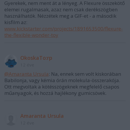
Gyerekek, nem ment át a lényeg. A Flexure összekötő
elemei rugalmasak, azaz nem csak derékszögben
használhatók. Nézzétek meg a GIF-et - a második
kisfilm az:
www.kickstarter.com/projects/1891653500/flexure-
the-flexible-wonder-toy
OkoskaTo:rp
12 éve
@Amaranta Ursula
: Na, ennek sem volt kiskorában
Babilonja, vagy kémia órán molekula-összerakója.
Ott megvoltak a kötésszögeknek megfelelő csapos
műanyagok, és hozzá hajlékony gumicsövek.
Amaranta Ursula
12 éve