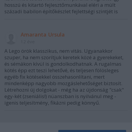
hosszú és kitartó fejlesztőmunkával eléri a múlt
századi babilon építőkészlet fejlettségi szintjét is
Amaranta Ursula
12 éve
A Lego örök klasszikus, nem vitás. Ugyanakkor
szuper, ha nem szorítjuk keretek közé a gyerekeket,
és sémákon kívül is gondolkodhatnak. A rugalmas
kötés épp ezt teszi lehetővé, és teljesen fölösleges
egyéb fix kötésekkel összehasonlítani, mert
mindenképp nagyobb mozgáslehetőséget biztosít.
Létrehozni új dolgokat - még ha az újdonság "csak"
egy-két (zseniális!) nüanszban is nyilvánul meg -
igenis teljesítmény, fikázni pedig könnyű.