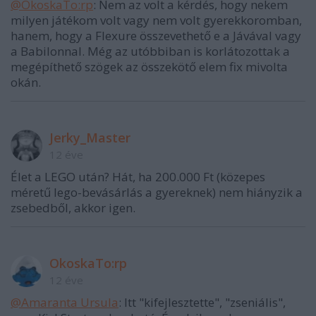
@OkoskaTo:rp
: Nem az volt a kérdés, hogy nekem
milyen játékom volt vagy nem volt gyerekkoromban,
hanem, hogy a Flexure összevethető e a Jávával vagy
a Babilonnal. Még az utóbbiban is korlátozottak a
megépíthető szögek az összekötő elem fix mivolta
okán.
Jerky_Master
12 éve
Élet a LEGO után? Hát, ha 200.000 Ft (közepes
méretű lego-bevásárlás a gyereknek) nem hiányzik a
zsebedből, akkor igen.
OkoskaTo:rp
12 éve
@Amaranta Ursula
: Itt "kifejlesztette", "zseniális",