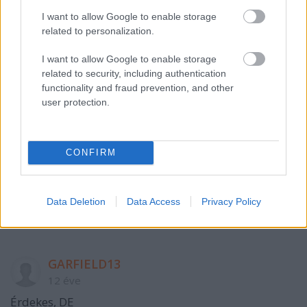
Szólj hozzá!
I want to allow Google to enable storage
A hozzászóláshoz be kell lépned!
related to personalization.
I want to allow Google to enable storage
related to security, including authentication
functionality and fraud prevention, and other
user protection.
CONFIRM
VAGY
Data Deletion
Data Access
Privacy Policy
GARFIELD13
12 éve
Érdekes, DE