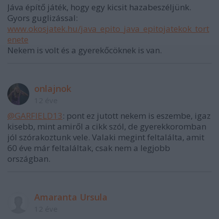
Jáva építő játék, hogy egy kicsit hazabeszéljünk.
Gyors guglizással:
www.okosjatek.hu/java_epito_java_epitojatekok_tort
enete
Nekem is volt és a gyerekőcöknek is van.
onlajnok
12 éve
@GARFIELD13
: pont ez jutott nekem is eszembe, igaz
kisebb, mint amiről a cikk szól, de gyerekkoromban
jól szórakoztunk vele. Valaki megint feltalálta, amit
60 éve már feltaláltak, csak nem a legjobb
országban.
Amaranta Ursula
12 éve