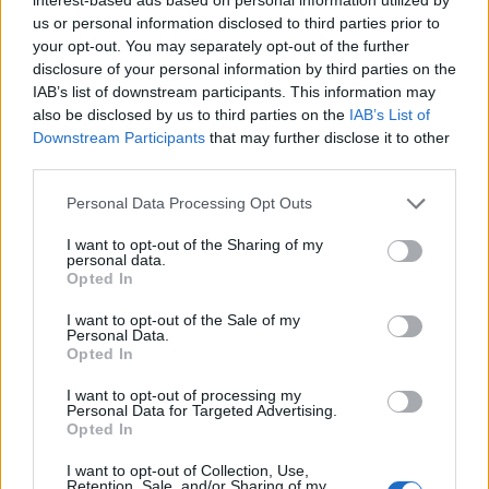
us or personal information disclosed to third parties prior to
your opt-out. You may separately opt-out of the further
disclosure of your personal information by third parties on the
Forrás:
Kickstarter
IAB’s list of downstream participants. This information may
also be disclosed by us to third parties on the
IAB’s List of
Downstream Participants
that may further disclose it to other
third parties.
Please note that this website/app uses one or more Google
Personal Data Processing Opt Outs
Címkék:
design
játék
lego
kreativ
építő
services and may gather and store information including but
not limited to your visit or usage behaviour. You may click to
I want to opt-out of the Sharing of my
personal data.
grant or deny consent to Google and its third-party tags to
Opted In
use your data for below specified purposes in below Google
consent section.
I want to opt-out of the Sale of my
Ajánlott bejegyzések:
Personal Data.
Opted In
Jótékonyságból épült márka
I want to opt-out of processing my
gyerekeknek, gyerekekért!
Personal Data for Targeted Advertising.
Opted In
I want to opt-out of Collection, Use,
Retention, Sale, and/or Sharing of my