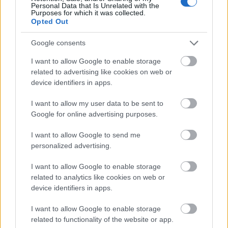
Personal Data that Is Unrelated with the
Tévét a gyerekszobába!
Purposes for which it was collected.
Opted Out
Google consents
I want to allow Google to enable storage
Csináld magad bútor gyerekeknek
related to advertising like cookies on web or
device identifiers in apps.
I want to allow my user data to be sent to
Az angyal a részletekben - Külföldi
Google for online advertising purposes.
gyerekirodalom a karácsonyfa alá!
I want to allow Google to send me
personalized advertising.
I want to allow Google to enable storage
Állati csomagolási praktikák
related to analytics like cookies on web or
device identifiers in apps.
I want to allow Google to enable storage
related to functionality of the website or app.