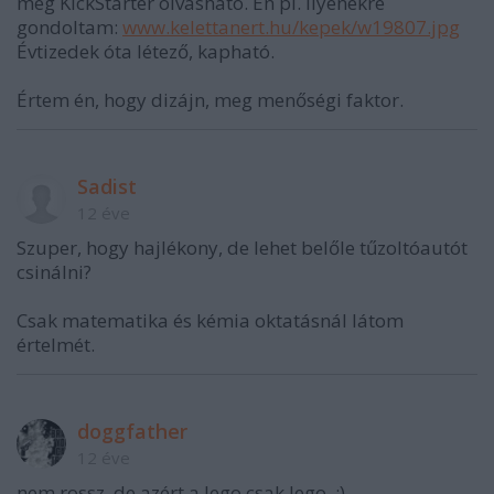
meg KickStarter olvasható. Én pl. ilyenekre
gondoltam:
www.kelettanert.hu/kepek/w19807.jpg
Évtizedek óta létező, kapható.
Értem én, hogy dizájn, meg menőségi faktor.
Sadist
12 éve
Szuper, hogy hajlékony, de lehet belőle tűzoltóautót
csinálni?
Csak matematika és kémia oktatásnál látom
értelmét.
doggfather
12 éve
nem rossz, de azért a lego csak lego. ;)