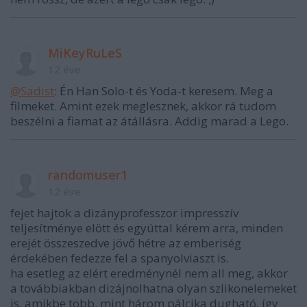
MiKeyRuLeS
12 éve
@Sadist
: Én Han Solo-t és Yoda-t keresem. Meg a
filmeket. Amint ezek meglesznek, akkor rá tudom
beszélni a fiamat az átállásra. Addig marad a Lego.
randomuser1
12 éve
fejet hajtok a dizányprofesszor impresszív
teljesítménye elött és egyúttal kérem arra, minden
erejét összeszedve jövő hétre az emberiség
érdekében fedezze fel a spanyolviaszt is.
ha esetleg az elért eredménynél nem all meg, akkor
a továbbiakban dizájnolhatna olyan szlikonelemeket
is, amikbe több, mint három pálcika dugható, így