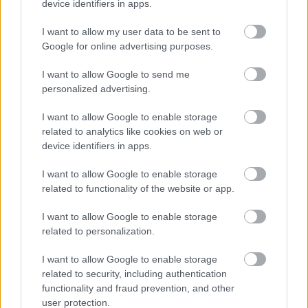
device identifiers in apps.
I want to allow my user data to be sent to
Ha pedig elég sok kis matricát kiutaltál már
Google for online advertising purposes.
magadnak, talán észre fogod venni azt is, hogy jé,
kevesebb a kétely meg a szorongás, mégse lehetsz
I want to allow Google to send me
akkora lúzer, mint amekkorának képzelted magad,
personalized advertising.
ha ennyi mindenre képes voltál, és közben még a
gyerekkel is foglalkoztál álló nap. Jobb már?
I want to allow Google to enable storage
related to analytics like cookies on web or
Forrás:
Etsy.com - Peanut Parade
device identifiers in apps.
I want to allow Google to enable storage
related to functionality of the website or app.
I want to allow Google to enable storage
Címkék:
humor
anya
papír
etsy
related to personalization.
I want to allow Google to enable storage
related to security, including authentication
functionality and fraud prevention, and other
Ajánlott bejegyzések:
user protection.