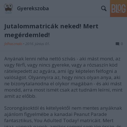
Gyerekszoba
Jutalommatricák neked! Mert
megérdemled!
felhasznalo
•
2016. június 01.
0
Anyának lenni néha nettó szívás - aki mást mond, az
vagy férfi, vagy nincs gyereke, vagy a rózsaszín köd
rátelepedett az agyára, ami így képtelen felfogni a
valóságot. Olyannyira az, hogy nincs olyan anya, aki
ne bizonytalanodna el olykor magában - és aki mást
mondd, arra most ismét csak azt tudnám leírni, mint
amit az előbb.
Szorongásoktól és kételyektől nem mentes anyáknak
ajánlom figyelmébe a kanadai Peanut Parade
fantasztikus, You Adulted Today! matricáit. Mert
igaz, vannak napok, amikor semmi sem jön össze, és