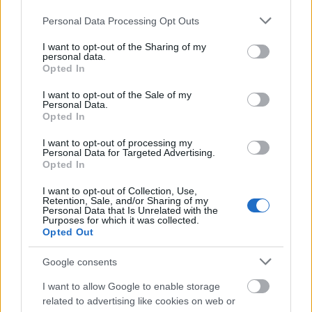
Please note that this website/app uses one or more Google
Personal Data Processing Opt Outs
services and may gather and store information including but
not limited to your visit or usage behaviour. You may click to
I want to opt-out of the Sharing of my
personal data.
grant or deny consent to Google and its third-party tags to
Opted In
use your data for below specified purposes in below Google
consent section.
I want to opt-out of the Sale of my
Personal Data.
Opted In
I want to opt-out of processing my
Personal Data for Targeted Advertising.
Opted In
I want to opt-out of Collection, Use,
Retention, Sale, and/or Sharing of my
Personal Data that Is Unrelated with the
Purposes for which it was collected.
Opted Out
Google consents
I want to allow Google to enable storage
related to advertising like cookies on web or