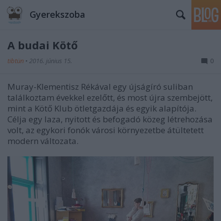
Gyerekszoba
A budai Kötő
tibtün
•
2016. június 15.
0
Muray-Klementisz Rékával egy újságíró suliban
találkoztam évekkel ezelőtt, és most újra szembejött,
mint a Kötő Klub ötletgazdája és egyik alapítója.
Célja egy laza, nyitott és befogadó közeg létrehozása
volt, az egykori fonók városi környezetbe átültetett
modern változata.