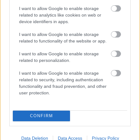
I want to allow Google to enable storage
Címkék:
gyerek
program
anya
épület
related to analytics like cookies on web or
device identifiers in apps.
I want to allow Google to enable storage
related to functionality of the website or app.
Ajánlott bejegyzések:
I want to allow Google to enable storage
related to personalization.
Jótékonyságból épült márka
gyerekeknek, gyerekekért!
I want to allow Google to enable storage
related to security, including authentication
functionality and fraud prevention, and other
user protection.
Amikor nem bűzlik a fejétől a hal
CONFIRM
5 karácsonyi ajándékötlet iskolásoknak
Data Deletion
Data Access
Privacy Policy