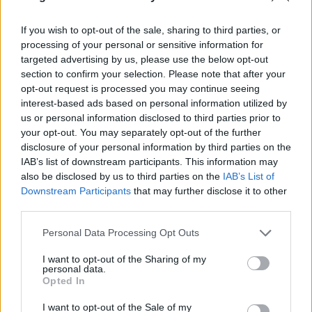
If you wish to opt-out of the sale, sharing to third parties, or
processing of your personal or sensitive information for
targeted advertising by us, please use the below opt-out
section to confirm your selection. Please note that after your
opt-out request is processed you may continue seeing
interest-based ads based on personal information utilized by
us or personal information disclosed to third parties prior to
your opt-out. You may separately opt-out of the further
disclosure of your personal information by third parties on the
IAB’s list of downstream participants. This information may
also be disclosed by us to third parties on the
IAB’s List of
Downstream Participants
that may further disclose it to other
A kezdeményezésnek a
La Nube
kávézó biztosít
third parties.
helyet, kedvükért szerda délelőttönként klubbá
alakulnak. A kávézó belső terének kreatív
Please note that this website/app uses one or more Google
Personal Data Processing Opt Outs
kialakítása: a felhő fal, a színes bútorok, a tarka
services and may gather and store information including but
textilkábelekről alácsüngő lámpák nemcsak az
not limited to your visit or usage behaviour. You may click to
I want to opt-out of the Sharing of my
personal data.
anyák számára inspiráló, hanem az apró
grant or deny consent to Google and its third-party tags to
Opted In
törzsvendégek számára is egy felfedezésre váró,
use your data for below specified purposes in below Google
varázslatos világ. Nézzetek be egyszer!
consent section.
I want to opt-out of the Sale of my