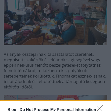
Az anyák összejárnak, tapasztalatot cserélnek,
meghívott szakértők és előadók segítségével vagy
éppen nélkülük felnőtt beszélgetéseket folytatnak
felnőtt témákról, miközben a kis pulyák ott
sertepertélnek körülöttük. Finomakat esznek-isznak,
inspirálódnak és feltöltődnek a támogató közegben
eltöltött időtől.
Blog -
Do Not Process My Personal Information