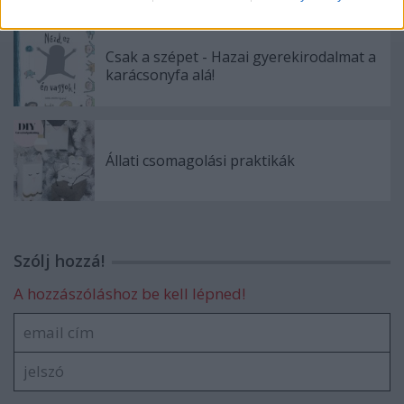
Csak a szépet - Hazai gyerekirodalmat a
karácsonyfa alá!
Állati csomagolási praktikák
Szólj hozzá!
A hozzászóláshoz be kell lépned!