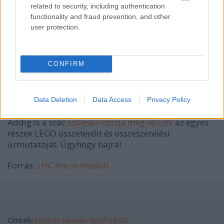
related to security, including authentication
functionality and fraud prevention, and other
user protection.
CONFIRM
Data Deletion
Data Access
Privacy Policy
Addig is a srác
szívesen osztja meg velünk
az egyes
részek LEGO összetevőit és összeszerelési
úrmutatóját. Úgyhogy hajrá!
Forrás:
LHC micro models
Címkék:
kutatás
tanulás
építő
LEGO