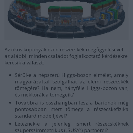
Az okos koponyák ezen részecskék megfigyelésével
az alábbi, minden családot foglalkoztató kérdésekre
keresik a választ:
Sérül-e a népszerű Higgs-bozon elmélet, amely
magyarázattal szolgálhat az elemi részecskék
tömegére? Ha nem, hányféle Higgs-bozon van,
és mekkorák a tömegeik?
Továbbra is összhangban lesz a barionok még
pontosabban mért tömege a részecskefizika
standard modelljével?
Léteznek-e a jelenleg ismert részecskéknek
szuperszimmetrikus („SUSY”) partnerei?