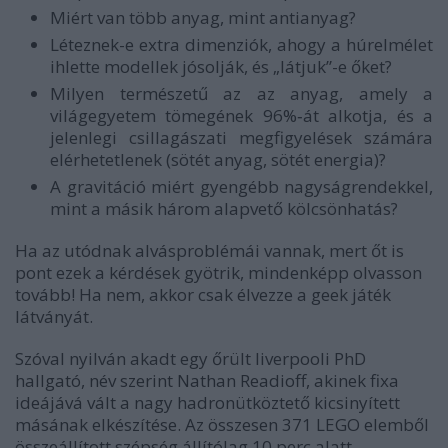
Miért van több anyag, mint antianyag?
Léteznek-e extra dimenziók, ahogy a húrelmélet
ihlette modellek jósolják, és „látjuk”-e őket?
Milyen természetű az az anyag, amely a
világegyetem tömegének 96%‑át alkotja, és a
jelenlegi csillagászati megfigyelések számára
elérhetetlenek (sötét anyag, sötét energia)?
A gravitáció miért gyengébb nagyságrendekkel,
mint a másik három alapvető kölcsönhatás?
Ha az utódnak alvásproblémái vannak, mert őt is
pont ezek a kérdések gyötrik, mindenképp olvasson
tovább! Ha nem, akkor csak élvezze a geek játék
látványát.
Szóval nyilván akadt egy őrült liverpooli PhD
hallgató, név szerint Nathan Readioff, akinek fixa
ideájává vált a nagy hadronütköztető kicsinyített
másának elkészítése. Az összesen 371 LEGO elemből
összeállított szépség állítólag 10 perc alatt