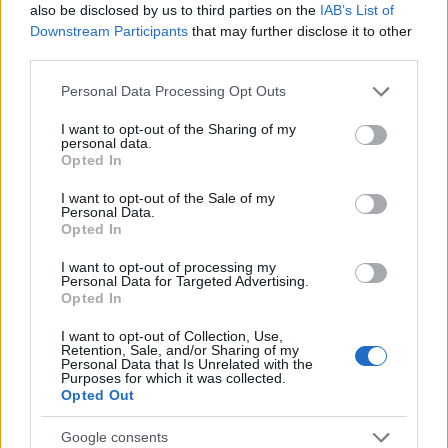
also be disclosed by us to third parties on the
IAB’s List of
Downstream Participants
that may further disclose it to other
third parties.
Please note that this website/app uses one or more Google
Personal Data Processing Opt Outs
services and may gather and store information including but
not limited to your visit or usage behaviour. You may click to
I want to opt-out of the Sharing of my
personal data.
grant or deny consent to Google and its third-party tags to
Opted In
use your data for below specified purposes in below Google
consent section.
I want to opt-out of the Sale of my
Personal Data.
Opted In
I want to opt-out of processing my
Personal Data for Targeted Advertising.
Opted In
I want to opt-out of Collection, Use,
Retention, Sale, and/or Sharing of my
Personal Data that Is Unrelated with the
Purposes for which it was collected.
Opted Out
Google consents