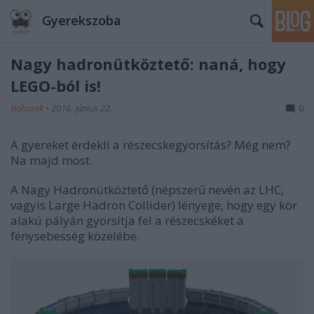
Gyerekszoba
Nagy hadronütköztető: naná, hogy
LEGO-ból is!
Bohusek
•
2016. június 22.
0
A gyereket érdekli a részecskegyorsítás? Még nem?
Na majd most.
A Nagy Hadronütköztető (népszerű nevén az LHC,
vagyis Large Hadron Collider) lényege, hogy egy kör
alakú pályán gyorsítja fel a részecskéket a
fénysebesség közelébe.