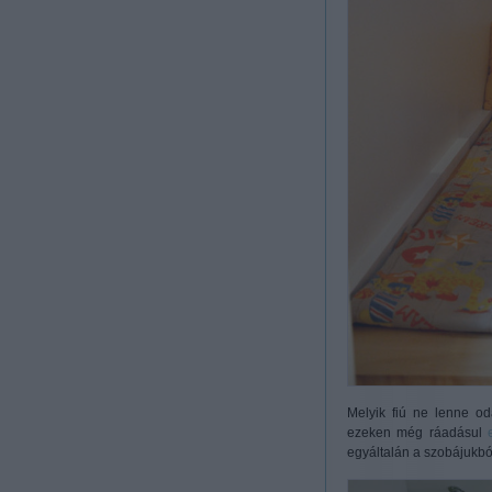
Melyik fiú ne lenne o
ezeken még ráadásul
egyáltalán a szobájukbó