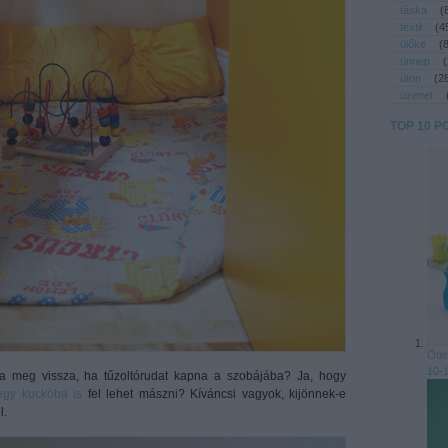
táska
(
textil
(
4
ülőke
(
ünnep
(
úton
(
2
üzenet
TOP 10 P
Ötle
10-1
da meg vissza, ha tűzoltórudat kapna a szobájába? Ja, hogy
egy kuckóba is
fel lehet mászni? Kíváncsi vagyok, kijönnek-e
l.