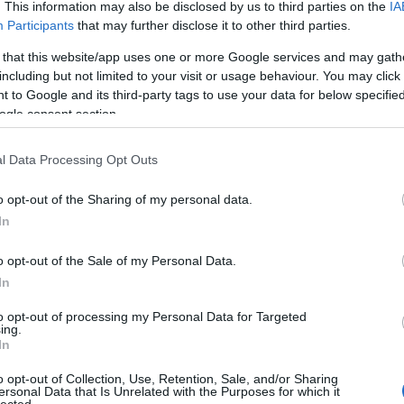
. This information may also be disclosed by us to third parties on the
IA
egészség
Participants
that may further disclose it to other third parties.
egyszer v
észt ki lehet használni? Vagy van egy egyébként semmi másra nem
éjjeli
(
3
y fejtörést okozó bemélyedés a falban? Hát mennyire
tökéletes
 that this website/app uses one or more Google services and may gath
emeletes
l ebben a gyerekszobában belőle.
építő
(
8
including but not limited to your visit or usage behaviour. You may click 
etetőszék
 to Google and its third-party tags to use your data for below specifi
étkezés
ogle consent section.
etsy
(
1
fal
(
217
falmatrica
l Data Processing Opt Outs
fény
(
1
fiú
(
104
fogas
(
o opt-out of the Sharing of my personal data.
fotel
(
3
In
fotó
(
37
fürdés
(
fürdőszo
o opt-out of the Sale of my Personal Data.
gép
(
13
In
gyerek
gyereksz
to opt-out of processing my Personal Data for Targeted
gyerektr
ing.
hellókará
In
hinta
(
8
hintaló
(
o opt-out of Collection, Use, Retention, Sale, and/or Sharing
húsvét
ersonal Data that Is Unrelated with the Purposes for which it
idea
(
6
lected.