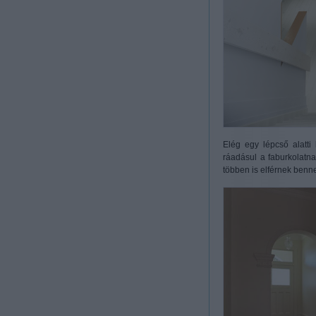
Elég egy lépcső alatti 
ráadásul a faburkolatna
többen is elférnek ben