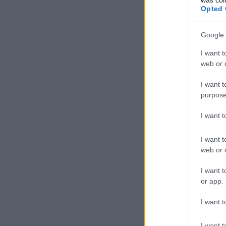
Persze, nemcsak a lépcső
Opted 
kényelmes kis kuckót
a 
Google 
I want t
web or d
I want t
purpose
I want 
I want t
web or d
I want t
or app.
I want t
I want t