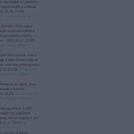
i is kipróbáltuk a LogiKoffer
 nagyon bejött a szülinapi
17.02.20. 16:08
)
dé - Ajándékötletek 10-12
g
:
@Szőlő: ÜDV! nagyo
stam a hozzászólását a
 kapcsolatban. A leírás
he...
(
2017.01.21. 21:09
)
ágy kontra galéria -
or
zek pont olyanok, mint a
gy a dildó: Funkcionálisan
ek, csak épp a lényeg vész
2.03. 07:00
)
10 alternatív
yfa fenyő és műfenyő
arhaság az egész, meg
mlanak a francba.
02. 05:22
)
A csoki már nem
tos adventi naptárat a
k!
ég egy fontos: a póló
 tegyél egy papírlapot
újság, akármi megteszi, ami
6.10.12. 20:37
)
Sk
ítás nyomdával
ó, van egy jó tippem