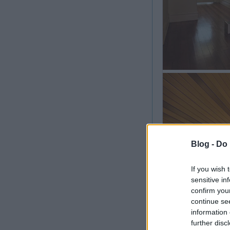
Blog -
Do 
If you wish 
sensitive in
confirm you
continue se
information 
further disc