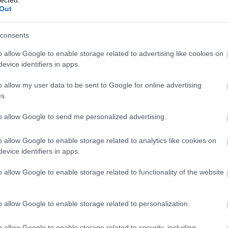
ikea
(
3
 alatt, hanem a fokok feletti holt térben is kialakíthatunk
egy
Out
internet
gyerekeknek.
íróasztal
iskola
(
consents
jármű
(
játék
(
1
o allow Google to enable storage related to advertising like cookies on
játszóház
evice identifiers in apps.
játszótér
kamasz
karácson
o allow my user data to be sent to Google for online advertising
kép
(
14
s.
képet a 
kert
(
10
kiegészít
to allow Google to send me personalized advertising.
kiságy
kisbútor
o allow Google to enable storage related to analytics like cookies on
kollekció
konyha
evice identifiers in apps.
könyv
(
könyvesp
o allow Google to enable storage related to functionality of the website
kreativ
kreatív
kuckó
(
lámpa
(
o allow Google to enable storage related to personalization.
lány
(
9
lego
(
9
o allow Google to enable storage related to security, including
minimalis