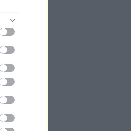
7
)
(
39
)
(
46
)
121
)
161
)
272
)
(
56
)
(
67
)
(
170
)
y
(
31
)
4
)
gyerekszobába
(
89
)
4
)
ő
(
709
)
(
87
)
(
267
)
(
55
)
(
252
)
97
)
olc
(
97
)
(
659
)
(
50
)
90
)
132
)
8
)
3
)
ta
(
62
)