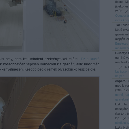
ötletet! M
játékot és
zsúr...
(
20
Ötletpará
éves kori
TAURUS
késő olva
galériával
alapján le
Emeletes 
másodsz
Guszty:
E
guminő va
kis hely, nem kell mindent szekrényekkel ellátni.
Ez a kuckó
megfeleln
k köszönhetően teljesen körbeöleli kis gazdáit, akik most még
...
(
2016.1
ne kényelmesen. Később pedig remek olvasókuckó lesz belőle.
karácson
helyett
enpera:
M
meg is ro
(
2016.12.
menő, saj
gyerekne
L.A.:
Ja m
belsejébe
(karton, 
lap...
(
201
pólófelúj
L.A.:
Hell