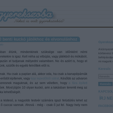
0 benti kuckó játékhoz és elvonuláshoz
Gyereksz
alo
A környezet
ásban élünk, mindenkinek szüksége van időnként némi
körbevesz 
ekekre is igaz. Kell néha az elbújás, vagy játékból és mókából,
befolyásolja
gazán el tudjanak mélyedni valamiben. No és azért is, hogy el
mi magunk m
nk, szülők és egyéb felnőttek elől is.
Keresés
jnak. Ha csak a paplan alá, akkor oda, ha csak a kanapépárnák
-erődöt építenek, vagy
épp lepedőből sátrat
. Később az udvaron
 keresnek maguknak, és az sem véletlen, hogy
a fára épített
ek. Most jöjjön 10 olyan kuckó, ami a lakásban teremti meg az
KAPCSOL
ka lehetőségét.
ÍRJ N
a kistesó, a nagyobb testvér számára igazi felüdülés lehet az
 ő cuccai vannak. Ahová - még - csak ő jut fel. Nagy hely nem
FACEBO