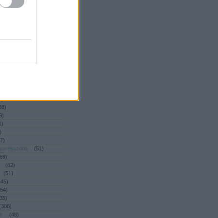
(
392
)
2
)
ny
(
53
)
2
)
dé
(
93
)
(
47
)
(
39
)
46
)
ás
(
55
)
4
)
(
461
)
(
218
)
38
)
9
)
1
)
)
7
)
gyerekszoba
(
51
)
69
)
(
62
)
(
51
)
545
)
54
)
35
)
(
300
)
ék
(
48
)