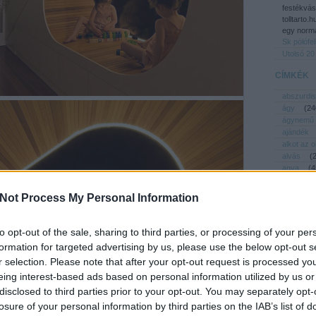
festékvás
tolltarto.
egy normá
Sk pólófe
Utolsó 20
CÍMKÉK
abszurdis
ágy
(
24
ágynemű
ajándék
alkot az 
alvás
(
anya
(
4
apa
(
38
asztal
(
Not Process My Personal Information
baba
(
6
babaház
babakocs
to opt-out of the sale, sharing to third parties, or processing of your per
bemutató
formation for targeted advertising by us, please use the below opt-out s
bicikli
(
r selection. Please note that after your opt-out request is processed y
biztonság
eing interest-based ads based on personal information utilized by us or
bölcső
csecsebe
disclosed to third parties prior to your opt-out. You may separately opt-
dekor
(
losure of your personal information by third parties on the IAB’s list of
design