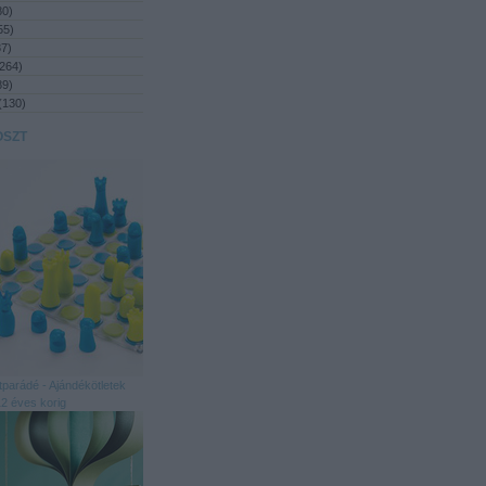
80
)
55
)
87
)
264
)
89
)
(
130
)
OSZT
tparádé - Ajándékötletek
2 éves korig