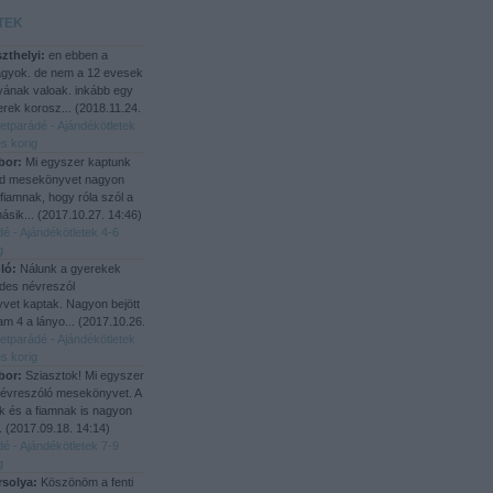
TEK
zthelyi:
en ebben a
agyok. de nem a 12 evesek
yának valoak. inkább egy
rek korosz...
(
2018.11.24.
letparádé - Ajándékötletek
s korig
bor:
Mi egyszer kaptunk
d mesekönyvet nagyon
 fiamnak, hogy róla szól a
ásik...
(
2017.10.27. 14:46
)
dé - Ajándékötletek 4-6
g
ló:
Nálunk a gyerekek
des névreszól
et kaptak. Nagyon bejött
iam 4 a lányo...
(
2017.10.26.
letparádé - Ajándékötletek
s korig
bor:
Sziasztok! Mi egyszer
névreszóló mesekönyvet. A
 és a fiamnak is nagyon
..
(
2017.09.18. 14:14
)
dé - Ajándékötletek 7-9
g
rsolya:
Köszönöm a fenti