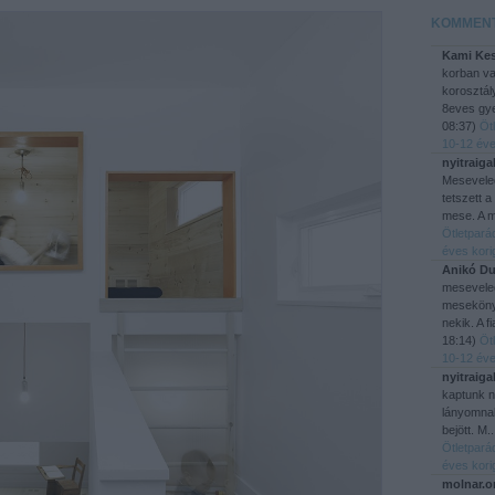
KOMMEN
Kami Kes
korban v
korosztál
8eves gye
08:37
)
Öt
10-12 éve
nyitraiga
Mesevele
tetszett a
mese. A m
Ötletpará
éves kori
Anikó Du
mesevele
mesekönyv
nekik. A f
18:14
)
Öt
10-12 éve
nyitraiga
kaptunk 
lányomnak
bejött. M.
Ötletpará
éves kori
molnar.o