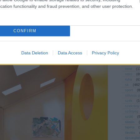
művészet
cation functionality and fraud prevention, and other user protection.
nyár
(
3
nyeremé
öko
(
23
ötletpará
CONFIRM
pakolás
pályázat
párna
(
pelenkáz
Data Deletion
Data Access
Privacy Policy
polc
(
6
praktikus
recycle
rend
(
1
retro
(
6
ruha
(
6
sk
(
482
sport
(
8
stílusos 
szék
(
1
szekrény
szőnyeg
szülő
(
tálalás
(
tapéta
(
tárolás
társasját