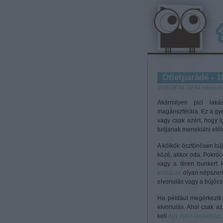
Ötletparádé - 1
2016.08.04. 09:54
felhaszn
Akármilyen pici lak
magánszférára. Ez a gyer
vagy csak azért, hogy i
tudjanak menekülni előlü
A kölkök ösztönösen bú
közé, akkor oda. Pokróc
vagy a téren bunkert
kisházak
olyan népszerű
elvonulás vagy a bújócs
Ha például megérkezik 
elvonulás. Ahol csak az
kell
egy ilyen kuckóhoz
.