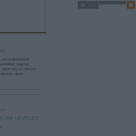
oba
, ami születésünktől
bennünket, nagyban
, milyen lesz az ízlésünk,
ilyenné válunk.
AT
EKÜNK LEVELET!
OK