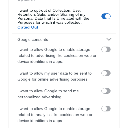
I want to opt-out of Collection, Use,
Retention, Sale, and/or Sharing of my
Personal Data that Is Unrelated with the
Purposes for which it was collected.
Opted Out
Forrás:
AdWeek
Google consents
I want to allow Google to enable storage
related to advertising like cookies on web or
Címkék:
reklám
gyerek
szülő
anya
apa
ikea
gyerekszoba
device identifiers in apps.
I want to allow my user data to be sent to
Google for online advertising purposes.
Ajánlott bejegyzések:
I want to allow Google to send me
personalized advertising.
I want to allow Google to enable storage
Sarokba a matchboxokkal!
related to analytics like cookies on web or
device identifiers in apps.