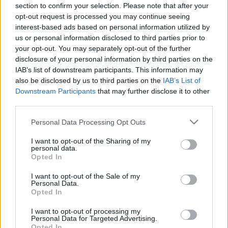
totyogós korában fontos, de később is.
section to confirm your selection. Please note that after your
Tulajdonképpen, a szülőkkel és szülőházzal
opt-out request is processed you may continue seeing
interest-based ads based on personal information utilized by
kapcsolatban még felnőtt korban is. Kell az érzelmi
us or personal information disclosed to third parties prior to
biztonságérzethez.
your opt-out. You may separately opt-out of the further
disclosure of your personal information by third parties on the
És ezt az igényt fogta meg zseniálisan az IKEA
IAB’s list of downstream participants. This information may
kisfilmje. Nem is mondunk többet, nézzétek meg.
also be disclosed by us to third parties on the
IAB’s List of
Downstream Participants
that may further disclose it to other
third parties.
Please note that this website/app uses one or more Google
Personal Data Processing Opt Outs
services and may gather and store information including but
not limited to your visit or usage behaviour. You may click to
I want to opt-out of the Sharing of my
personal data.
grant or deny consent to Google and its third-party tags to
Opted In
use your data for below specified purposes in below Google
consent section.
I want to opt-out of the Sale of my
Personal Data.
Opted In
I want to opt-out of processing my
Personal Data for Targeted Advertising.
Opted In