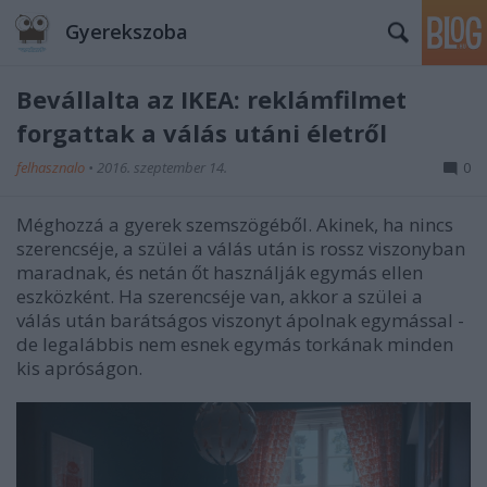
Gyerekszoba
Bevállalta az IKEA: reklámfilmet
forgattak a válás utáni életről
felhasznalo
•
2016. szeptember 14.
0
Méghozzá a gyerek szemszögéből. Akinek, ha nincs
szerencséje, a szülei a válás után is rossz viszonyban
maradnak, és netán őt használják egymás ellen
eszközként. Ha szerencséje van, akkor a szülei a
válás után barátságos viszonyt ápolnak egymással -
de legalábbis nem esnek egymás torkának minden
kis apróságon.