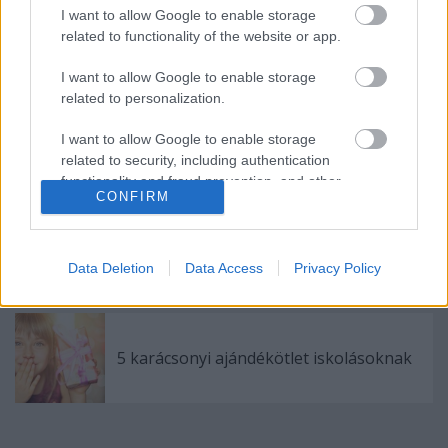
I want to allow Google to enable storage
related to functionality of the website or app.
Mintákból jeles
I want to allow Google to enable storage
related to personalization.
I want to allow Google to enable storage
Játékappok helyett
related to security, including authentication
functionality and fraud prevention, and other
CONFIRM
user protection.
Szórakozzon együtt az egész család a téli
szünetben!
Data Deletion
Data Access
Privacy Policy
5 karácsonyi ajándékötlet iskolásoknak