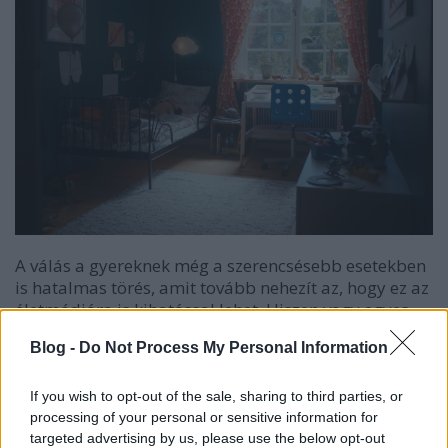
A válás a gyereknek még a szerencsésebb esetekben
is hatalmas törés, amit tovább nehezít az, hogy ez az
életmódjára is kihatással lehet. Hiszen vagy egyes
hétvégeken, vagy minden második héten máshol
Blog -
Do Not Process My Personal Information
ébred reggel és fekszik le este. Mások a szobák, a
szomszédok, a környék, a fények, a bútorok, az
illatok.
If you wish to opt-out of the sale, sharing to third parties, or
processing of your personal or sensitive information for
Márpedig a gyereknek az állandóság nemcsak
targeted advertising by us, please use the below opt-out