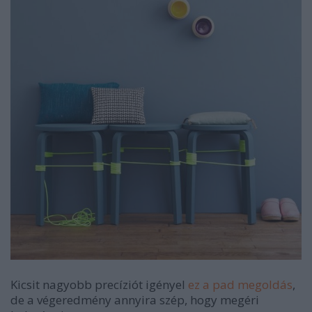
Kicsit nagyobb precíziót igényel
ez a pad megoldás
,
de a végeredmény annyira szép, hogy megéri