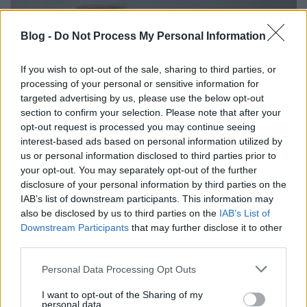
Blog -
Do Not Process My Personal Information
If you wish to opt-out of the sale, sharing to third parties, or
processing of your personal or sensitive information for
targeted advertising by us, please use the below opt-out
section to confirm your selection. Please note that after your
opt-out request is processed you may continue seeing
interest-based ads based on personal information utilized by
us or personal information disclosed to third parties prior to
your opt-out. You may separately opt-out of the further
disclosure of your personal information by third parties on the
IAB’s list of downstream participants. This information may
also be disclosed by us to third parties on the
IAB’s List of
Downstream Participants
that may further disclose it to other
Vagy az ágya mellé
olvasólámpát minimál
third parties.
stílusban
.
Please note that this website/app uses one or more Google
Personal Data Processing Opt Outs
services and may gather and store information including but
not limited to your visit or usage behaviour. You may click to
I want to opt-out of the Sharing of my
personal data.