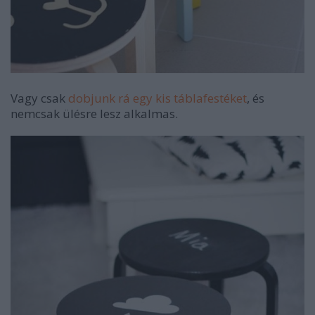
Vagy csak
dobjunk rá egy kis táblafestéket
, és
nemcsak ülésre lesz alkalmas.