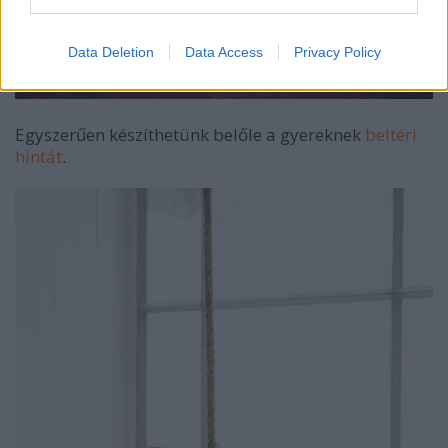
Data Deletion
Data Access
Privacy Policy
Egyszerűen készíthetünk belőle a gyereknek
beltéri
hintát
.