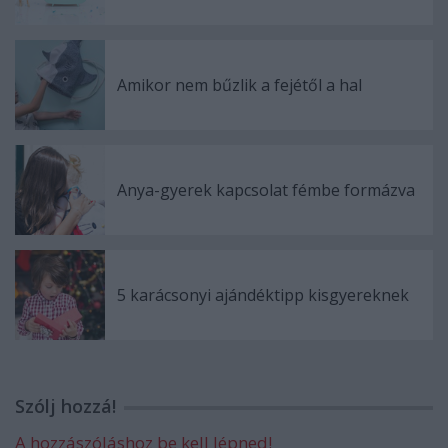
Amikor nem bűzlik a fejétől a hal
Anya-gyerek kapcsolat fémbe formázva
5 karácsonyi ajándéktipp kisgyereknek
Szólj hozzá!
A hozzászóláshoz be kell lépned!