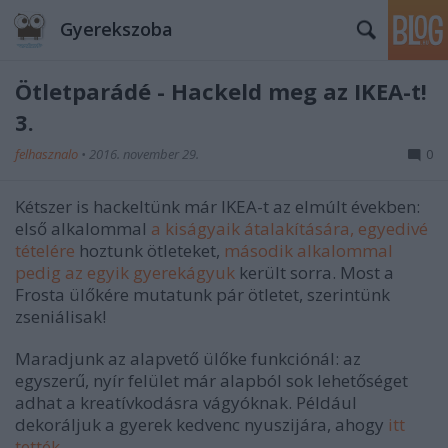
Gyerekszoba
Ötletparádé - Hackeld meg az IKEA-t!
3.
felhasznalo
•
2016. november 29.
0
Kétszer is hackeltünk már IKEA-t az elmúlt években:
első alkalommal
a kiságyaik átalakítására, egyedivé
tételére
hoztunk ötleteket,
második alkalommal
pedig az egyik gyerekágyuk
került sorra. Most a
Frosta ülőkére mutatunk pár ötletet, szerintünk
zseniálisak!
Maradjunk az alapvető ülőke funkciónál: az
egyszerű, nyír felület már alapból sok lehetőséget
adhat a kreatívkodásra vágyóknak. Például
dekoráljuk a gyerek kedvenc nyuszijára, ahogy
itt
tették
.