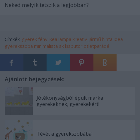
Neked melyik tetszik a legjobban?
Címkék:
gyerek
fény
ikea
lámpa
kreativ
jármű
hinta
idea
gyerekszoba
minimalista
sk
kisbútor
ötletparádé
Ajánlott bejegyzések:
Jótékonyságból épült márka
gyerekeknek, gyerekekért!
Tévét a gyerekszobába!