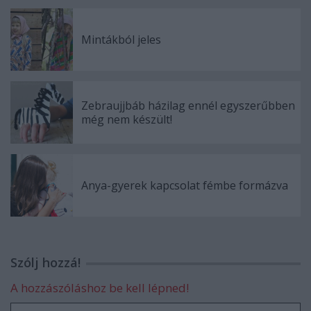
Mintákból jeles
Zebraujjbáb házilag ennél egyszerűbben
még nem készült!
Anya-gyerek kapcsolat fémbe formázva
Szólj hozzá!
A hozzászóláshoz be kell lépned!