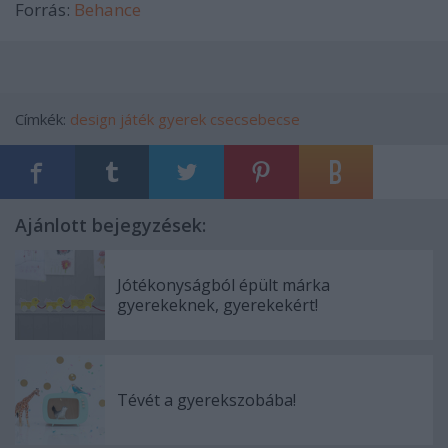
Forrás:
Behance
Címkék:
design
játék
gyerek
csecsebecse
Ajánlott bejegyzések:
Jótékonyságból épült márka
gyerekeknek, gyerekekért!
Tévét a gyerekszobába!