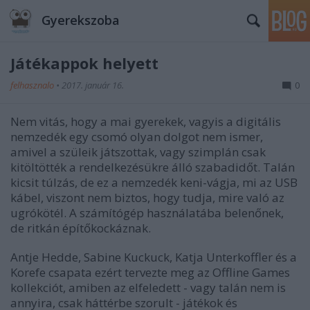
Gyerekszoba
Játékappok helyett
felhasznalo
•
2017. január 16.
0
Nem vitás, hogy a mai gyerekek, vagyis a digitális
nemzedék egy csomó olyan dolgot nem ismer,
amivel a szüleik játszottak, vagy szimplán csak
kitöltötték a rendelkezésükre álló szabadidőt. Talán
kicsit túlzás, de ez a nemzedék keni-vágja, mi az USB
kábel, viszont nem biztos, hogy tudja, mire való az
ugrókötél. A számítógép használatába belenőnek,
de ritkán építőkockáznak.
Antje Hedde, Sabine Kuckuck, Katja Unterkoffler és a
Korefe csapata ezért tervezte meg az Offline Games
kollekciót, amiben az elfeledett - vagy talán nem is
annyira, csak háttérbe szorult - játékok és