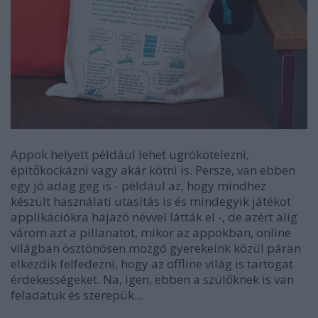
Appok helyett például lehet ugrókötelezni,
építőkockázni vagy akár kötni is. Persze, van ebben
egy jó adag geg is - például az, hogy mindhez
készült használati utasítás is és mindegyik játékot
applikációkra hajazó névvel látták el -, de azért alig
várom azt a pillanatot, mikor az appokban, online
világban ösztönösen mozgó gyerekeink közül páran
elkezdik felfedezni, hogy az offline világ is tartogat
érdekességeket. Na, igen, ebben a szülőknek is van
feladatuk és szerepük...