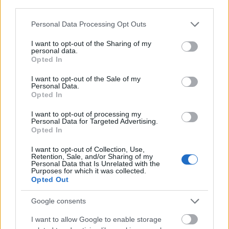
third parties.
Please note that this website/app uses one or more Google
Personal Data Processing Opt Outs
services and may gather and store information including but
not limited to your visit or usage behaviour. You may click to
I want to opt-out of the Sharing of my
personal data.
grant or deny consent to Google and its third-party tags to
Opted In
use your data for below specified purposes in below Google
consent section.
Ha valamivel szuper lehet megtanulni az egyes
I want to opt-out of the Sale of my
Personal Data.
betűket, azok felépítését, akkor az az Alphabuild
Opted In
szett. Szerintem talán még arra is használható, hogy
a finommotoros mozgásokkal küszködő gyerekeknél
I want to opt-out of processing my
Personal Data for Targeted Advertising.
segítsen az írás tanulásában.
Opted In
I want to opt-out of Collection, Use,
Retention, Sale, and/or Sharing of my
Personal Data that Is Unrelated with the
Purposes for which it was collected.
Opted Out
Google consents
I want to allow Google to enable storage