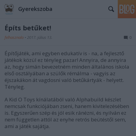
Gyerekszoba
Építs betűket!
felhasznalo
•
2017. július 13.
0
Építőjáték, ami egyben edukatív is - na, a fejlesztő
játékok közül ez tényleg pazar! Annyira, de annyira
az, hogy simán bevezetném minden általános iskola
első osztályában a szülők rémálma - vagyis az
éjszakákon át vagdosni való betűkártyák - helyett.
Tényleg.
A Kid O Toys kínálatából való Alphabuild készlet
nemcsak funkciójában zseni, hanem kivitelezésében
is. Egyszerűen szép és jól esik ránézni, és nyilván ez
nem független attól az enyhe retrós beütéstől sem,
ami a játék sajátja.