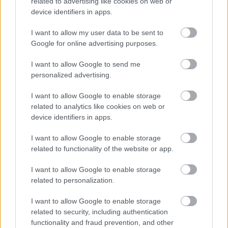
related to advertising like cookies on web or
device identifiers in apps.
I want to allow my user data to be sent to
Google for online advertising purposes.
I want to allow Google to send me
personalized advertising.
I want to allow Google to enable storage
related to analytics like cookies on web or
Forrás:
Kid O Toys
device identifiers in apps.
I want to allow Google to enable storage
related to functionality of the website or app.
Címkék:
design
játék
gyerek
tanulás
iskola
csecsebecse
I want to allow Google to enable storage
építő
related to personalization.
I want to allow Google to enable storage
related to security, including authentication
functionality and fraud prevention, and other