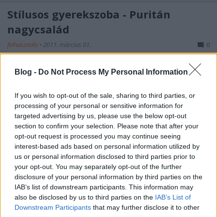
Stílusos gyerekszoba - Puritán
nagycsalád
felhasznalo
•
2011. március 01.
0
A legtöbb családban egy vagy két gyerek
Blog -
Do Not Process My Personal Information
elhelyezését kell megoldani, és ez bizony
önmagában sem egyszerű probléma sokszor. De mi
If you wish to opt-out of the sale, sharing to third parties, or
a helyzet azokban a ...
processing of your personal or sensitive information for
targeted advertising by us, please use the below opt-out
Habitadule
section to confirm your selection. Please note that after your
opt-out request is processed you may continue seeing
Cyr
•
2011. február 28.
0
interest-based ads based on personal information utilized by
us or personal information disclosed to third parties prior to
your opt-out. You may separately opt-out of the further
Az alábbi, végtelenül egyszerű, nagyobbacskáknak
disclosure of your personal information by third parties on the
ajánlott építőjátékot a
Mon Petit Art
-nál kutakodva
IAB’s list of downstream participants. This information may
leltem.
also be disclosed by us to third parties on the
IAB’s List of
Maria Compagnon, francia designer ...
Downstream Participants
that may further disclose it to other