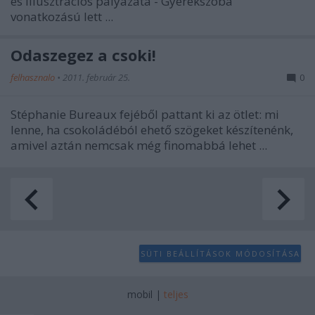
és illusztrációs pályázata - Gyerekszoba
user protection.
vonatkozású lett ...
Odaszegez a csoki!
felhasznalo
•
2011. február 25.
0
Stéphanie Bureaux fejéből pattant ki az ötlet: mi
lenne, ha csokoládéból ehető szögeket készítenénk,
amivel aztán nemcsak még finomabbá lehet ...
SÜTI BEÁLLÍTÁSOK MÓDOSÍTÁSA
mobil
|
teljes