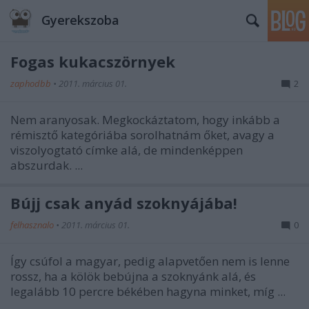
Gyerekszoba
Fogas kukacszörnyek
zaphodbb
•
2011. március 01.
2
Nem aranyosak. Megkockáztatom, hogy inkább a
rémisztő kategóriába sorolhatnám őket, avagy a
viszolyogtató címke alá, de mindenképpen
abszurdak. ...
Bújj csak anyád szoknyájába!
felhasznalo
•
2011. március 01.
0
Így csúfol a magyar, pedig alapvetően nem is lenne
rossz, ha a kölök bebújna a szoknyánk alá, és
legalább 10 percre békében hagyna minket, míg ...