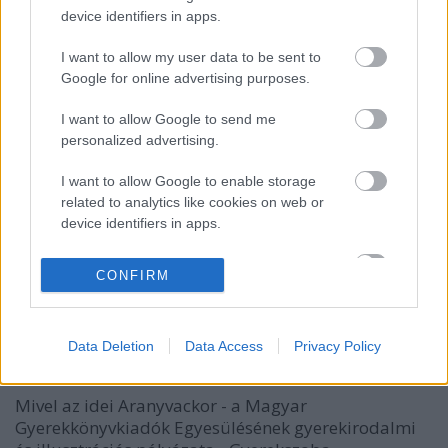
device identifiers in apps.
Az
építőjátékként
használható
bútorokban
rejlő
I want to allow my user data to be sent to
lehetőségeket már lassan teljesen kimerítettük, de
Google for online advertising purposes.
eddig valahogy kimaradt az itt látható ...
I want to allow Google to send me
Iktat-lak
personalized advertising.
szuperapu
•
2011. február 25.
0
I want to allow Google to enable storage
related to analytics like cookies on web or
A sokszor a legegyszerűbb ötletekkel lehet a
device identifiers in apps.
leghatásosabban feldobni a mindennapi tárgyakat.
Főleg, ha az ötlet az esztétikumon túl a funkciót is ...
I want to allow Google to enable storage
CONFIRM
related to functionality of the website or app.
Aranyvackor és Szuperapu
I want to allow Google to enable storage
Data Deletion
Data Access
Privacy Policy
related to personalization.
zaphodbb
•
2011. február 25.
1
I want to allow Google to enable storage
Mivel az idei Aranyvackor - a Magyar
related to security, including authentication
Gyerekkönyvkiadók Egyesülésének gyerekirodalmi
functionality and fraud prevention, and other