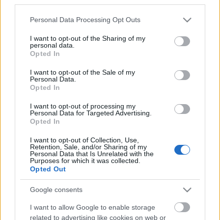
third parties.
Kreatív ágyazás
Please note that this website/app uses one or more Google
Personal Data Processing Opt Outs
felhasznalo
•
2011. február 28.
9
services and may gather and store information including but
not limited to your visit or usage behaviour. You may click to
I want to opt-out of the Sharing of my
personal data.
grant or deny consent to Google and its third-party tags to
Mostanában kicsit jobban fókuszálok az ágyakra,
Opted In
use your data for below specified purposes in below Google
talán a fáradtság az oka. Így aztán beleakadtam az
consent section.
I want to opt-out of the Sale of my
alant látható képbe is, amelyen egy igazán ...
Personal Data.
Opted In
Kiterített állatok
I want to opt-out of processing my
Personal Data for Targeted Advertising.
zaphodbb
•
2011. február 28.
0
Opted In
I want to opt-out of Collection, Use,
Ha épp szőnyegválasztás előtt állnátok, nem kellene
Retention, Sale, and/or Sharing of my
tovább keresgélni. Ezek a szőnyegek a
Personal Data that Is Unrelated with the
Purposes for which it was collected.
tökéletesebbnél is tökéletesebben illenek egy ...
Opted Out
Google consents
Az igazi puzzle kanapé
I want to allow Google to enable storage
szuperapu
•
2011. február 28.
0
related to advertising like cookies on web or