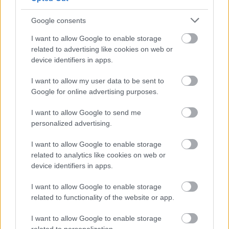
Hogyan szeressük meg a bölcsőt?
Google consents
tibtün
•
2014. május 29.
0
I want to allow Google to enable storage
related to advertising like cookies on web or
A bölcsőt ugye azért nem szeretjük, mert pillanatok
device identifiers in apps.
alatt kinövi újszülött gyermekünk, és törhetjük a
fejünket, hogyan szabaduljunk meg tőle. Ezt a
I want to allow my user data to be sent to
dilemmát próbálta megoldani a berlini Grau Design
Google for online advertising purposes.
egy több funkciót betöltő, szuper esztétikus Kidskoje
névre hallgató…
I want to allow Google to send me
personalized advertising.
Vége a harcnak a felső szintért!
I want to allow Google to enable storage
related to analytics like cookies on web or
tibtün
•
2014. április 14.
5
device identifiers in apps.
A legötletesebb gyerekbútorok akkor születnek, ha a
I want to allow Google to enable storage
tervező saját gyermekei igényeit megfigyelve alkot új
related to functionality of the website or app.
dolgokat, így született meg Thomas Durner szuper
emeletes ágya is. A designer az IKEA emeletes ágyat
I want to allow Google to enable storage
kívánta kiváltani a későbbiekben külön-külön is