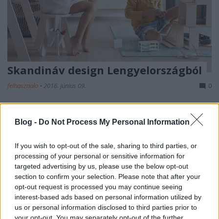
Skandináv design Lengyelországból
felhasznalo
•
2016. június 09.
0
Jó, nincs messze Skandinávia, de azért én kicsit
meglepődtem, mikor megláttam, hogy a KUTIKAI két
Blog -
Do Not Process My Personal Information
tervezője lengyel. A gyerekbútoraik pedig egyenesen
zseniálisak. Marysia és Dorota, a KUTIKAI tervezői
If you wish to opt-out of the sale, sharing to third parties, or
szerint a gyermeki fantázia határtalan - a játék
processing of your personal or sensitive information for
ígéretföldje. Ezzel mélyen…
targeted advertising by us, please use the below opt-out
section to confirm your selection. Please note that after your
opt-out request is processed you may continue seeing
Vedd már fel azt a gyereket a 24
interest-based ads based on personal information utilized by
karátosból! Nem hallod, hogy sír?
us or personal information disclosed to third parties prior to
your opt-out. You may separately opt-out of the further