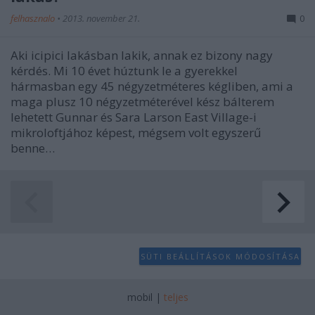
felhasznalo
•
2013. november 21.
0
Aki icipici lakásban lakik, annak ez bizony nagy
kérdés. Mi 10 évet húztunk le a gyerekkel
hármasban egy 45 négyzetméteres kégliben, ami a
maga plusz 10 négyzetméterével kész bálterem
lehetett Gunnar és Sara Larson East Village-i
mikroloftjához képest, mégsem volt egyszerű
benne…
SÜTI BEÁLLÍTÁSOK MÓDOSÍTÁSA
mobil
|
teljes