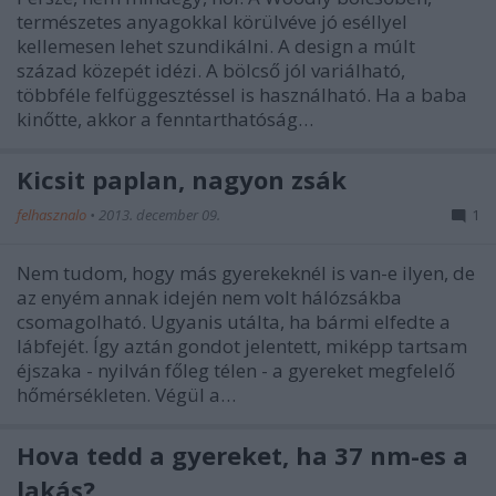
természetes anyagokkal körülvéve jó eséllyel
kellemesen lehet szundikálni. A design a múlt
század közepét idézi. A bölcső jól variálható,
többféle felfüggesztéssel is használható. Ha a baba
kinőtte, akkor a fenntarthatóság…
Kicsit paplan, nagyon zsák
felhasznalo
•
2013. december 09.
1
Nem tudom, hogy más gyerekeknél is van-e ilyen, de
az enyém annak idején nem volt hálózsákba
csomagolható. Ugyanis utálta, ha bármi elfedte a
lábfejét. Így aztán gondot jelentett, miképp tartsam
éjszaka - nyilván főleg télen - a gyereket megfelelő
hőmérsékleten. Végül a…
Hova tedd a gyereket, ha 37 nm-es a
lakás?