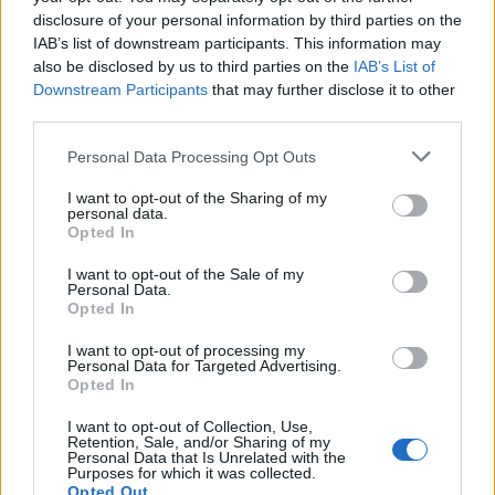
Bohusek
•
2014. november 24.
0
disclosure of your personal information by third parties on the
IAB’s list of downstream participants. This information may
Van, aki aranykanállal a szájában születik. És van,
also be disclosed by us to third parties on the
IAB’s List of
akit ezek után azonnal arany bölcsőbe tesznek. Íme
Downstream Participants
that may further disclose it to other
a világ legdrágább fekhelye. Babáknak. Ára
third parties.
mindössze 3.596.400.000 Ft, azaz hárommilliárd-
Please note that this website/app uses one or more Google
Personal Data Processing Opt Outs
ötszázkilencvenhatmillió-négyszázezer forint.
services and may gather and store information including but
Suommo Dodo Solid Gold…
not limited to your visit or usage behaviour. You may click to
I want to opt-out of the Sharing of my
personal data.
grant or deny consent to Google and its third-party tags to
Opted In
Babaágy, majd játszósarok
use your data for below specified purposes in below Google
consent section.
I want to opt-out of the Sale of my
tibtün
•
2014. október 08.
0
Personal Data.
Opted In
A Dot and Cross csodaszép és praktikus gyerekbútor
I want to opt-out of processing my
kollekciójából a babaágyat választottam ki
Personal Data for Targeted Advertising.
Opted In
bemutatásra. A kiságy amellett, hogy rácsos ágy,
egyáltalán nem hasonlít hagyományos társaira, a
I want to opt-out of Collection, Use,
két félköríves elem finoman öleli körül a benne
Retention, Sale, and/or Sharing of my
Personal Data that Is Unrelated with the
békésen alvó csecsemőt. A szabad…
Purposes for which it was collected.
Opted Out