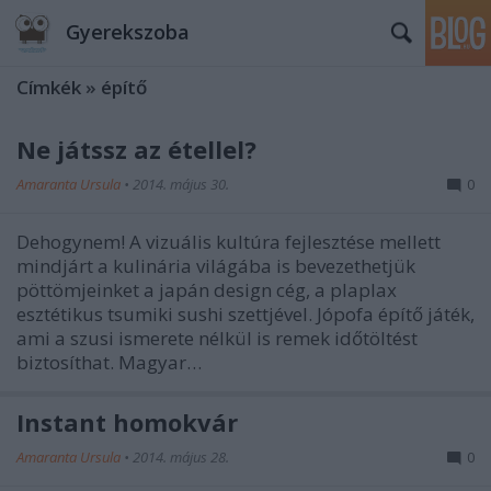
Gyerekszoba
Címkék
»
építő
Ne játssz az étellel?
Amaranta Ursula
•
2014. május 30.
0
Dehogynem! A vizuális kultúra fejlesztése mellett
mindjárt a kulinária világába is bevezethetjük
pöttömjeinket a japán design cég, a plaplax
esztétikus tsumiki sushi szettjével. Jópofa építő játék,
ami a szusi ismerete nélkül is remek időtöltést
biztosíthat. Magyar…
Instant homokvár
Amaranta Ursula
•
2014. május 28.
0