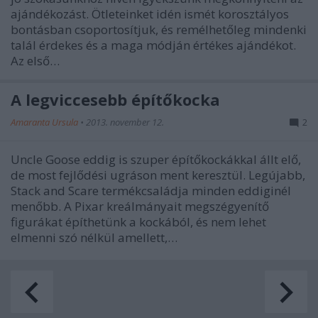
ajándékozást. Ötleteinket idén ismét korosztályos
bontásban csoportosítjuk, és remélhetőleg mindenki
talál érdekes és a maga módján értékes ajándékot.
Az első…
A legviccesebb építőkocka
Amaranta Ursula
•
2013. november 12.
2
Uncle Goose eddig is szuper építőkockákkal állt elő,
de most fejlődési ugráson ment keresztül. Legújabb,
Stack and Scare termékcsaládja minden eddiginél
menőbb. A Pixar kreálmányait megszégyenítő
figurákat építhetünk a kockából, és nem lehet
elmenni szó nélkül amellett,…