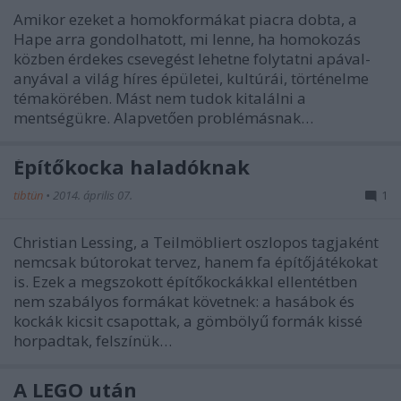
Amikor ezeket a homokformákat piacra dobta, a
Hape arra gondolhatott, mi lenne, ha homokozás
közben érdekes csevegést lehetne folytatni apával-
anyával a világ híres épületei, kultúrái, történelme
témakörében. Mást nem tudok kitalálni a
mentségükre. Alapvetően problémásnak…
Építőkocka haladóknak
tibtün
•
2014. április 07.
1
Christian Lessing, a Teilmöbliert oszlopos tagjaként
nemcsak bútorokat tervez, hanem fa építőjátékokat
is. Ezek a megszokott építőkockákkal ellentétben
nem szabályos formákat követnek: a hasábok és
kockák kicsit csapottak, a gömbölyű formák kissé
horpadtak, felszínük…
A LEGO után