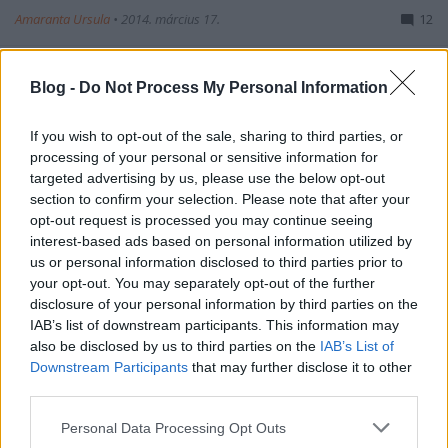
Amaranta Ursula
•
2014. március 17.
12
Van élet a Lego után? Van ám, nem is akármilyen!
Blog -
Do Not Process My Personal Information
Amikor egy apuka meg akarta szerettetni a másfél
éves kisfiával az építőjátékokat, azt vette észre, hogy
a kiskrapek minden elérakott, népszerű és drága
If you wish to opt-out of the sale, sharing to third parties, or
játékot eldob, és inkább egy szilikon spatulába
processing of your personal or sensitive information for
dugdossa kitartóan a fa…
targeted advertising by us, please use the below opt-out
section to confirm your selection. Please note that after your
opt-out request is processed you may continue seeing
Ha LEGO van, minden van
interest-based ads based on personal information utilized by
us or personal information disclosed to third parties prior to
Bohusek
•
2014. március 06.
0
your opt-out. You may separately opt-out of the further
disclosure of your personal information by third parties on the
Talán még nem késtünk el... Ha ön, vagy gyermeke
IAB’s list of downstream participants. This information may
még hivatalos idén farsangi mulatságba,
also be disclosed by us to third parties on the
IAB’s List of
semmiképp se mulasszák el magukra ölteni a
Downstream Participants
that may further disclose it to other
holland őrült, Elroy Klee "Mind play" névre hallgató
third parties.
műalkotásait! Szorgos családi összefogással
Please note that this website/app uses one or more Google
meglesz az a feltét a fejre! A siker pedig, így…
Personal Data Processing Opt Outs
services and may gather and store information including but