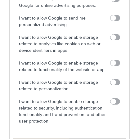
Google for online advertising purposes.
I want to allow Google to send me
personalized advertising.
I want to allow Google to enable storage
related to analytics like cookies on web or
device identifiers in apps.
I want to allow Google to enable storage
related to functionality of the website or app.
Kinetikus homok, érted...
I want to allow Google to enable storage
related to personalization.
Bohusek
•
2014. február 11.
3
I want to allow Google to enable storage
Lassan úgy érzem, ha a kinetikus szó nem szerepel
related to security, including authentication
egy játék nevében, nem is érdemes vele foglalkozni.
functionality and fraud prevention, and other
A valóban elég furcsa életet élő, ám annál
user protection.
hatékonyabban takarítható homok úgy tűnik,
minden pepecselő álma. Mászik magától, szétesik,