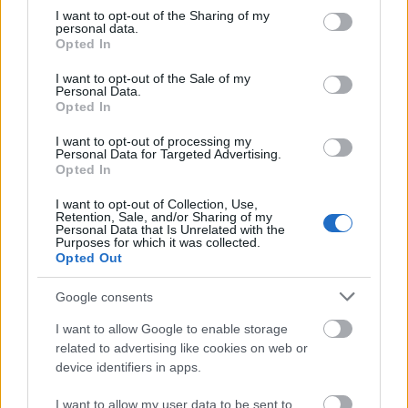
not limited to your visit or usage behaviour. You may click to
I want to opt-out of the Sharing of my
Egy kis művészettörténet LEGO-ból
personal data.
grant or deny consent to Google and its third-party tags to
Opted In
use your data for below specified purposes in below Google
Bohusek
•
2014. március 04.
4
consent section.
I want to opt-out of the Sale of my
Personal Data.
Opted In
Marco Sodano mindössze három képből álló
sorozata pont annyira zseniális, hogy nem kell
I want to opt-out of processing my
tovább ragoznia a műfajt. Bátran meghagyhatja az
Personal Data for Targeted Advertising.
utókor számára a további kísérletezés lehetőségét.
Opted In
Az olasz alkotó jelmondata egyébként: a LEGO-val
I want to opt-out of Collection, Use,
minden gyerek egyedülálló…
Retention, Sale, and/or Sharing of my
Personal Data that Is Unrelated with the
Purposes for which it was collected.
Opted Out
Google consents
I want to allow Google to enable storage
related to advertising like cookies on web or
device identifiers in apps.
I want to allow my user data to be sent to