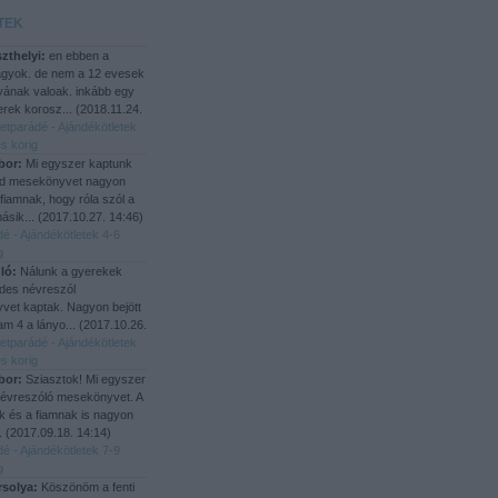
TEK
zthelyi:
en ebben a
agyok. de nem a 12 evesek
yának valoak. inkább egy
rek korosz...
(
2018.11.24.
letparádé - Ajándékötletek
s korig
bor:
Mi egyszer kaptunk
d mesekönyvet nagyon
 fiamnak, hogy róla szól a
ásik...
(
2017.10.27. 14:46
)
dé - Ajándékötletek 4-6
g
ló:
Nálunk a gyerekek
des névreszól
et kaptak. Nagyon bejött
iam 4 a lányo...
(
2017.10.26.
letparádé - Ajándékötletek
s korig
bor:
Sziasztok! Mi egyszer
névreszóló mesekönyvet. A
 és a fiamnak is nagyon
..
(
2017.09.18. 14:14
)
dé - Ajándékötletek 7-9
g
rsolya:
Köszönöm a fenti