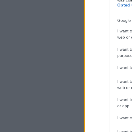
Opted 
Google 
I want t
web or d
tovább »
I want t
purpose
I want 
Szólj hozzá!
Címkék:
játék
nyár
nyaralá
I want t
web or d
Geometrikus h
2014.02.24. 09:34
Amarant
I want t
or app.
I want t
I want t