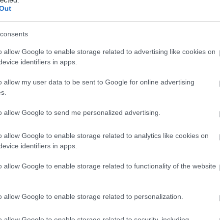
ikea
(
3
Out
internet
Itt a tavasz! Nálunk már előkerültek a homokozólapátok, és
íróasztal
megdöbbenve vettem észre, hogy az ultra masszívnak gondolt
iskola
(
fanyelű fémlapátka a tél folyamán megadta magát az
consents
jármű
(
enyészetnek. Sebaj, majd ha megjön a gyed, jól rendelek
játék
(
1
helyette egy fantasztikus Zoë b strandjáték szettet…
o allow Google to enable storage related to advertising like cookies on
játszóház
evice identifiers in apps.
játszótér
kamasz
karácson
o allow my user data to be sent to Google for online advertising
kép
(
14
s.
képet a 
Tetszik
0
kert
(
10
kiegészít
to allow Google to send me personalized advertising.
kiságy
kisbútor
s
játszótér
kert
úton
öko
recycle
o allow Google to enable storage related to analytics like cookies on
kollekció
konyha
evice identifiers in apps.
omokvár
könyv
(
a Ursula
könyvesp
o allow Google to enable storage related to functionality of the website
kreatív
Írtam már homokszobrász mesterséggel büszkélkedő
kreativ
művészről és munkáiról, de most, Calvin Seibert-et megismerve
kuckó
(
a szakma iránti irigységem csak tovább nőtt. A fent nevezett,
lámpa
(
o allow Google to enable storage related to personalization.
New york-i úr nemrég tért vissza Hawaii-ról, ahol ezeket az
lány
(
9
absztrakt, geometrikus homokvárakat…
lego
(
9
o allow Google to enable storage related to security, including
minimalis