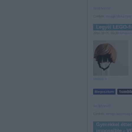
Szólj hozzá!
Címkék:
design
táska
nyár
Legyél LEGO-fi
2016.10.05. 09:38
felhaszn
tovább »
Szólj hozzá!
Címkék:
design
biztonság
Gyerekkel étte
impossible - V