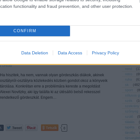
művészet
cation functionality and fraud prevention, and other user protection.
nyár
(
3
nyeremé
öko
(
23
Tetszik
0
ötletpará
CONFIRM
pakolás
pályázat
párna
(
pelenkáz
szet
kreativ
játszótér
kert
úton
Data Deletion
Data Access
Privacy Policy
polc
(
6
praktikus
recycle
 Ursula
rend
(
1
retro
(
6
Ha hiszitek, ha nem, vannak olyan gördeszkás diákok, akinek
ruha
(
6
osztályról-osztályra közlekedés közben gondot okoz a könyveik
sk
(
482
tárolása. Konkrétan erre a problémára kereste a megoldást
sport
(
8
Alexei Novitzky, aki így találta ki az ütésálló belső rekesszel
stílusos 
rendelkező gördeszkát. Engem…
szék
(
1
szekrény
szőnyeg
szülő
(
tálalás
(
Tetszik
tapéta
(
0
tárolás
társasját