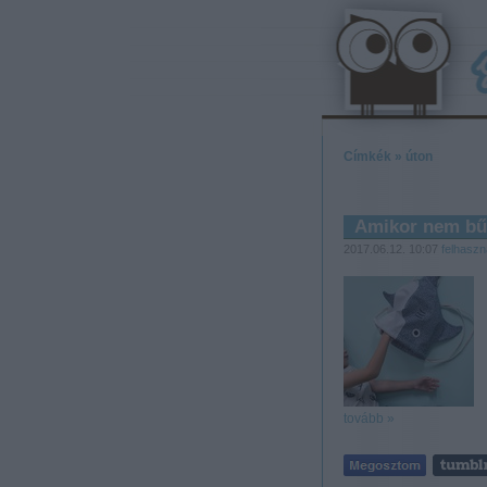
Címkék
»
úton
Amikor nem bűzl
2017.06.12. 10:07
felhaszn
tovább »