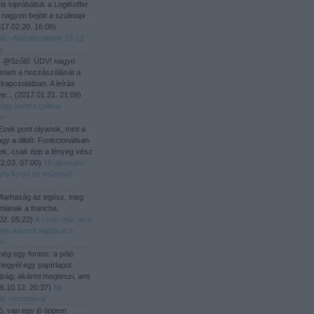
i is kipróbáltuk a LogiKoffer
 nagyon bejött a szülinapi
17.02.20. 16:08
)
dé - Ajándékötletek 10-12
g
:
@Szőlő: ÜDV! nagyo
stam a hozzászólását a
 kapcsolatban. A leírás
he...
(
2017.01.21. 21:09
)
ágy kontra galéria -
or
zek pont olyanok, mint a
gy a dildó: Funkcionálisan
ek, csak épp a lényeg vész
2.03. 07:00
)
10 alternatív
yfa fenyő és műfenyő
arhaság az egész, meg
mlanak a francba.
02. 05:22
)
A csoki már nem
tos adventi naptárat a
k!
ég egy fontos: a póló
 tegyél egy papírlapot
újság, akármi megteszi, ami
6.10.12. 20:37
)
Sk
ítás nyomdával
ó, van egy jó tippem