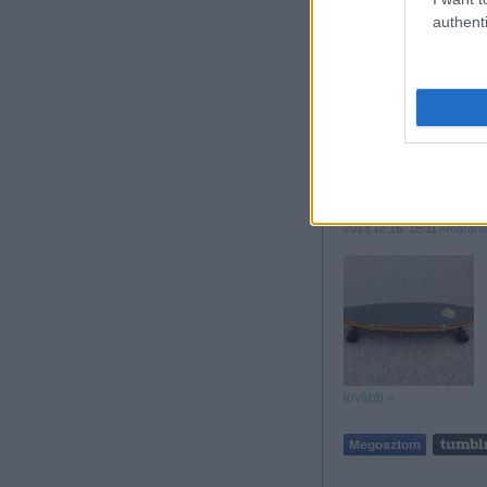
authenti
tovább »
Szólj hozzá!
Címkék:
design
játék
művé
Görtáska
2013.12.16. 15:11
Amaranta
tovább »