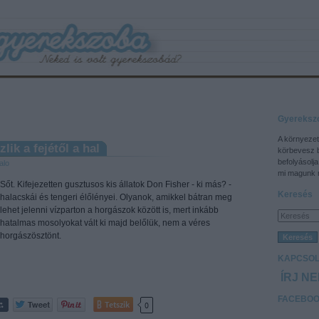
Gyereksz
A környezet
ik a fejétől a hal
körbevesz 
befolyásolja
alo
mi magunk m
Sőt. Kifejezetten gusztusos kis állatok Don Fisher - ki más? -
Keresés
halacskái és tengeri élőlényei. Olyanok, amikkel bátran meg
lehet jelenni vízparton a horgászok között is, mert inkább
hatalmas mosolyokat vált ki majd belőlük, nem a véres
horgászösztönt.
KAPCSOL
ÍRJ N
FACEBO
Tetszik
0