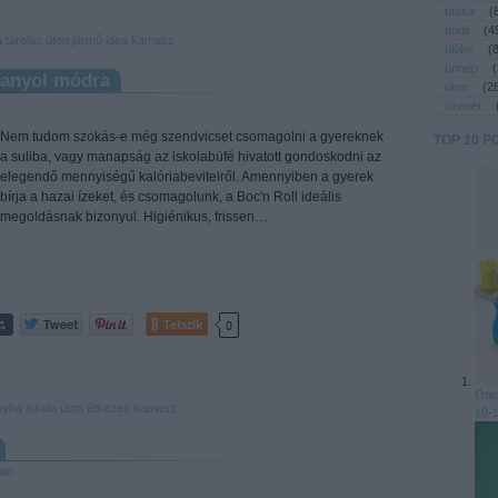
táska
(
textil
(
4
a
tárolás
úton
jármű
idea
kamasz
ülőke
(
ünnep
(
anyol módra
úton
(
2
üzenet
Nem tudom szokás-e még szendvicset csomagolni a gyereknek
TOP 10 P
a suliba, vagy manapság az iskolabüfé hivatott gondoskodni az
elegendő mennyiségű kalóriabevitelről. Amennyiben a gyerek
bírja a hazai ízeket, és csomagolunk, a Boc'n Roll ideális
megoldásnak bizonyul. Higiénikus, frissen…
Tetszik
0
Ötle
nyha
iskola
úton
étkezés
kamasz
10-1
alo