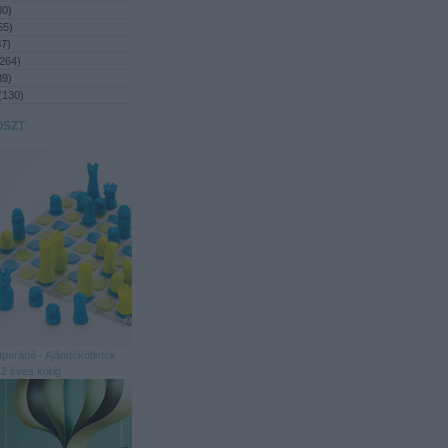
80
)
55
)
87
)
264
)
89
)
(
130
)
OSZT
tparádé - Ajándékötletek
2 éves korig