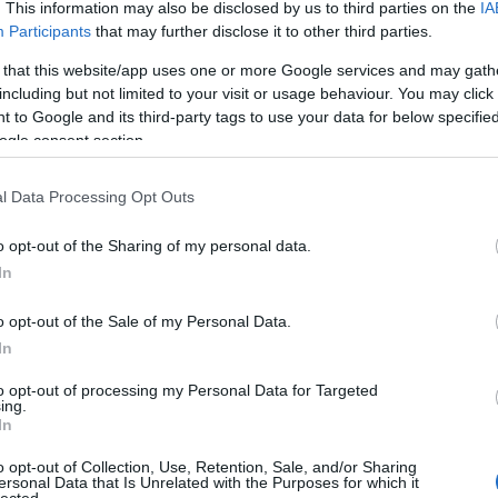
. This information may also be disclosed by us to third parties on the
IA
egészség
Participants
that may further disclose it to other third parties.
egyszer v
éjjeli
(
3
ék
könyv
művészet
úton
gyerekszoba
sk
 that this website/app uses one or more Google services and may gath
emeletes
építő
(
8
including but not limited to your visit or usage behaviour. You may click 
ereklábak
etetőszék
 to Google and its third-party tags to use your data for below specifi
étkezés
ogle consent section.
etsy
(
1
Amikor a gyerek elkezd járni, olyannyira belefeledkezik ezen
fal
(
217
tevékenység gyakorlásába, hogy esze ágában sincs
falmatrica
l Data Processing Opt Outs
megpihenni egy percre sem. Később a sok futkározástól már
fény
(
1
"megfájdul a lába", ilyenkor jön az "Apa, Anya vegyél fel!", és
fiú
(
104
Apa, Anya felvesz, cipel, ki karban, ki…
fogas
(
o opt-out of the Sharing of my personal data.
fotel
(
3
In
fotó
(
37
fürdés
(
fürdőszo
o opt-out of the Sale of my Personal Data.
gép
(
13
Tetszik
In
0
gyerek
gyereksz
to opt-out of processing my Personal Data for Targeted
gyerektr
ing.
hellókará
In
hinta
(
8
ítő
gyerek
anya
apa
úton
hordozó
hintaló
(
o opt-out of Collection, Use, Retention, Sale, and/or Sharing
g strandjáték
húsvét
ersonal Data that Is Unrelated with the Purposes for which it
idea
(
6
a Ursula
lected.