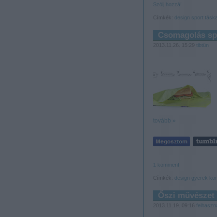
Szólj hozzá!
Címkék:
design
sport
tásk
Csomagolás sp
2013.11.26. 15:29
tibtün
tovább »
1
komment
Címkék:
design
gyerek
ko
Őszi művészet
2013.11.19. 09:16
felhaszn