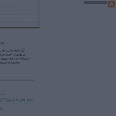
oba
, ami születésünktől
bennünket, nagyban
, milyen lesz az ízlésünk,
ilyenné válunk.
AT
EKÜNK LEVELET!
OK