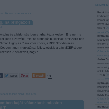
KOMMEN
Kami Kes
tárolás
úton
csecsebecse
korban v
korosztál
g, ha bringázol!
8eves gye
alo
08:37
)
Öt
10-12 éve
A stílus és a biztonság igenis járhat kéz a kézben. Erre nem is
nyitraiga
kell jobb bizonyíték, mint az a bringás bukósisak, amit 2015-ben
Mesevele
Simon Higby és Clara Prior Knock, a DDB Stockholm és
tetszett a
Coppenhagen munkatársai fejlesztettek ki a dán MOEF céggel
mese. A m
Ötletpará
közösen. A cél az volt, hogy a…
éves kori
Anikó Du
mesevele
mesekönyv
nekik. A f
18:14
)
Öt
Tetszik
0
10-12 éve
nyitraiga
kaptunk 
lányomnak
kiegészítő
lego
bicikli
úton
jármű
bejött. M.
Ötletpará
remben kaját választani: mission
éves kori
molnar.o
OLT