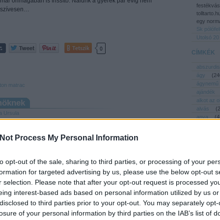
már önmagában is frissítő. Nálunk a gyerek pár évig nem
festékvás
szívesen…
tolltarto.
egy normá
Sk pólófe
Utolsó 20
Tetszik
0
CÍMKÉK
abszurdis
ágy
(
24
ágynemű
ton
matrac
ajándék
alkot az 
möknek
alvás
(
a Ursula
anya
(
4
apa
(
38
A papír fantasztikus találmány! Könnyedén vágható, hajtható,
asztal
(
gyűrhető, ragasztható, festhető, sokoldalú kreatív alapanyag.
Not Process My Personal Information
baba
(
6
Nem csoda, hogy a gyerekek első számú kedvence, ha
babaház
alkotásról van szó. A Franciaországban művészeti iskolát
babakocs
to opt-out of the sale, sharing to third parties, or processing of your per
végzett koreai terméktervező testvérpár,…
bemutató
formation for targeted advertising by us, please use the below opt-out s
bicikli
(
r selection. Please note that after your opt-out request is processed y
biztonság
eing interest-based ads based on personal information utilized by us or
bölcső
csecsebe
disclosed to third parties prior to your opt-out. You may separately opt-
dekor
(
Tetszik
0
losure of your personal information by third parties on the IAB’s list of
design