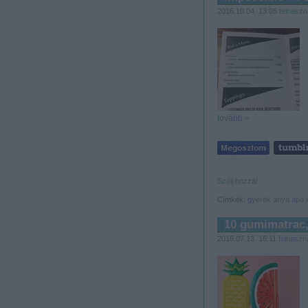
2016.10.04. 13:05
felhaszn
tovább »
Szólj hozzá!
Címkék:
gyerek
anya
apa
10 gumimatrac, 
2016.07.13. 16:11
felhaszn