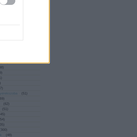
(
392
)
2
)
ny
(
53
)
2
)
dé
(
93
)
(
47
)
(
39
)
46
)
ás
(
55
)
4
)
(
461
)
(
218
)
38
)
9
)
1
)
)
7
)
gyerekszoba
(
51
)
69
)
(
62
)
(
51
)
545
)
54
)
35
)
(
300
)
ék
(
48
)