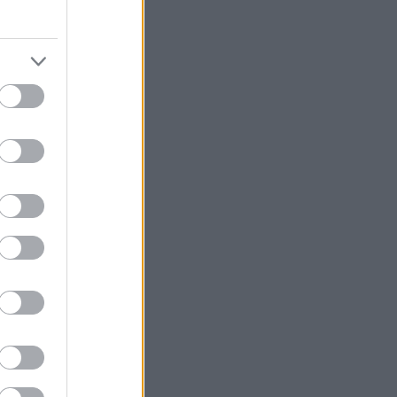
7
)
(
39
)
(
46
)
121
)
161
)
272
)
(
56
)
(
67
)
(
170
)
y
(
31
)
4
)
gyerekszobába
(
89
)
4
)
ő
(
709
)
(
87
)
(
267
)
(
55
)
(
252
)
97
)
olc
(
97
)
(
50
)
(
659
)
90
)
132
)
8
)
3
)
ta
(
62
)