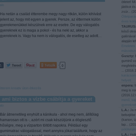
ötletet! M
alo
játékot és
zsúr...
(
20
Ha netán a család étterembe megy nagy ritkán, külön kihívást
Ötletpará
jelent az, hogy mit egyen a gyerek. Persze, az éttermek külön
éves kori
gyerekmenükkel készülnek erre az esetre. De egy válogatós
TAURUS
gyereknek ez is maga a pokol - és ha neki az, akkor a
késő olva
gyereknek is. Vagy ha nem is válogatós, de esetleg az adott…
galériával
alapján le
Emeletes 
másodsz
Guszty:
E
guminő va
Tetszik
0
megfeleln
...
(
2016.1
karácson
helyett
enpera:
M
étterem
kreativ
úton
étkezés
meg is ro
(
2016.12.
ami biztos a vízbe csábítja a gyereket
menő, saj
gyerekne
alo
L.A.:
Ja m
Bár átmenetileg enyhült a kánikula - ahol meg nem, állítólag
belsejébe
hamarosan ott is -, azért mi csak készüljünk a döglesztő
(karton, 
lap...
(
201
hőségre, meg a vízparton töltött napokra. Például egy
pólófelúj
gumimatrac válogatással, mert annyira jókat találtunk, hogy az
L.A.:
Hell