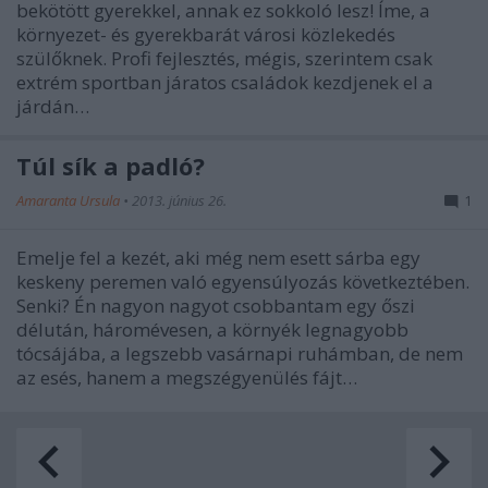
bekötött gyerekkel, annak ez sokkoló lesz! Íme, a
környezet- és gyerekbarát városi közlekedés
szülőknek. Profi fejlesztés, mégis, szerintem csak
extrém sportban járatos családok kezdjenek el a
járdán…
Túl sík a padló?
Amaranta Ursula
•
2013. június 26.
1
Emelje fel a kezét, aki még nem esett sárba egy
keskeny peremen való egyensúlyozás következtében.
Senki? Én nagyon nagyot csobbantam egy őszi
délután, háromévesen, a környék legnagyobb
tócsájába, a legszebb vasárnapi ruhámban, de nem
az esés, hanem a megszégyenülés fájt…