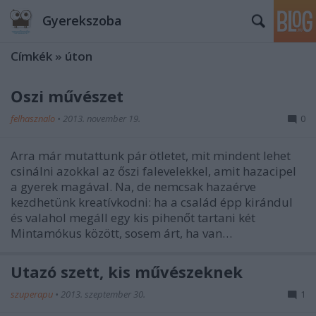
Gyerekszoba
Címkék
»
úton
Őszi művészet
felhasznalo
•
2013. november 19.
0
Arra már mutattunk pár ötletet, mit mindent lehet
csinálni azokkal az őszi falevelekkel, amit hazacipel
a gyerek magával. Na, de nemcsak hazaérve
kezdhetünk kreatívkodni: ha a család épp kirándul
és valahol megáll egy kis pihenőt tartani két
Mintamókus között, sosem árt, ha van…
Utazó szett, kis művészeknek
szuperapu
•
2013. szeptember 30.
1