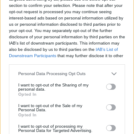
section to confirm your selection. Please note that after your
Bohusek
•
2013. július 26.
0
opt-out request is processed you may continue seeing
interest-based ads based on personal information utilized by
Nemrégiben megmutattuk, mit tud a Skoot néven
us or personal information disclosed to third parties prior to
futó bőrönd-járgány, és régebben már
your opt-out. You may separately opt-out of the further
megmutattuk nektek rokonát, a Trunkit is. Az elv
disclosure of your personal information by third parties on the
ugyanaz volt ennél a bőrönd-járgánynál is:
IAB’s list of downstream participants. This information may
megalkotni egy egyszerre tároló és gyerek-járműnek
also be disclosed by us to third parties on the
IAB’s List of
is alkalmas eszközt. A Trunki-őrület már…
Downstream Participants
that may further disclose it to other
third parties.
Játék a botokkal
Please note that this website/app uses one or more Google
Personal Data Processing Opt Outs
services and may gather and store information including but
felhasznalo
•
2013. július 25.
0
not limited to your visit or usage behaviour. You may click to
I want to opt-out of the Sharing of my
personal data.
grant or deny consent to Google and its third-party tags to
Opted In
Hogy egy gyerek minden sétáról visz haza legalább
use your data for below specified purposes in below Google
egy botot, az nem is kérdés, alapvetés. De ha valaki
consent section.
I want to opt-out of the Sale of my
úgy viszonyul a lakásban itt-ott felbukkanó botokkal
Personal Data.
szemben, mint én, vagyis gutaütés kerülgeti, mikor
Opted In
ismételten előkerül egy darab, akkor most figyeljen!
I want to opt-out of processing my
A Not Another Chair…
Personal Data for Targeted Advertising.