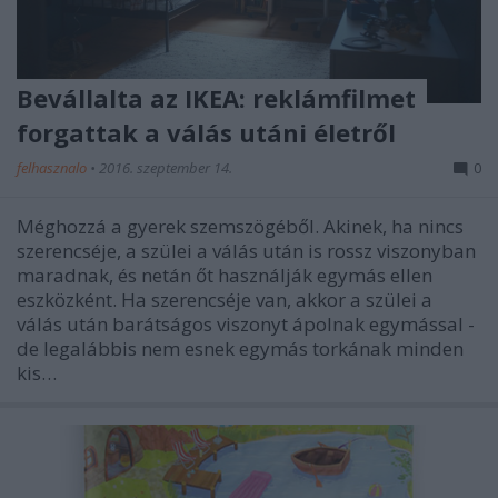
Bevállalta az IKEA: reklámfilmet
forgattak a válás utáni életről
felhasznalo
•
2016. szeptember 14.
0
Méghozzá a gyerek szemszögéből. Akinek, ha nincs
szerencséje, a szülei a válás után is rossz viszonyban
maradnak, és netán őt használják egymás ellen
eszközként. Ha szerencséje van, akkor a szülei a
válás után barátságos viszonyt ápolnak egymással -
de legalábbis nem esnek egymás torkának minden
kis…