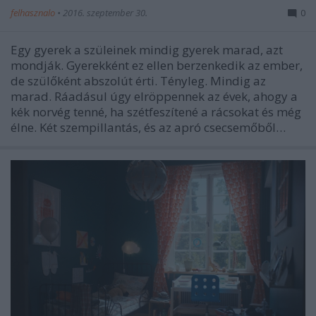
felhasznalo
•
2016. szeptember 30.
0
Egy gyerek a szüleinek mindig gyerek marad, azt
mondják. Gyerekként ez ellen berzenkedik az ember,
de szülőként abszolút érti. Tényleg. Mindig az
marad. Ráadásul úgy elröppennek az évek, ahogy a
kék norvég tenné, ha szétfeszítené a rácsokat és még
élne. Két szempillantás, és az apró csecsemőből…