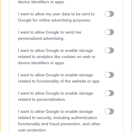
device identifiers in apps.
I want to allow my user data to be sent to
Google for online advertising purposes.
I want to allow Google to send me
Üveggolyókkal álmodsz még?
personalized advertising.
felhasznalo
•
2016. október 14.
0
I want to allow Google to enable storage
related to analytics like cookies on web or
Nem tudom, mi az, ami annyira elvarázsoló az
device identifiers in apps.
üveggolyókban, de én nemcsak gyerekkoromban
I want to allow Google to enable storage
imádtam őket, hanem most is. A gyerek is odavan
related to functionality of the website or app.
értük pici kora óta és gyanítom, hogy ezt ő sem fogja
kinőni. Talán a fények változása a felületükön és a
I want to allow Google to enable storage
belsejükben. Vagy a mozgástól kavargó köddé váló
related to personalization.
belső…
I want to allow Google to enable storage
related to security, including authentication
functionality and fraud prevention, and other
user protection.