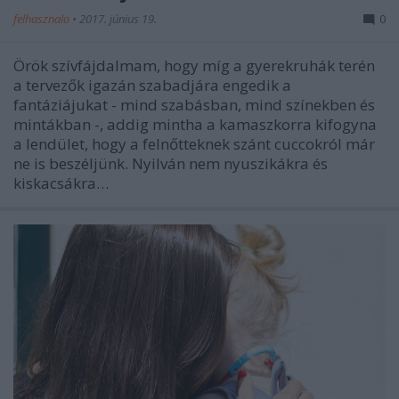
felhasznalo
•
2017. június 19.
0
Örök szívfájdalmam, hogy míg a gyerekruhák terén
a tervezők igazán szabadjára engedik a
fantáziájukat - mind szabásban, mind színekben és
mintákban -, addig mintha a kamaszkorra kifogyna
a lendület, hogy a felnőtteknek szánt cuccokról már
ne is beszéljünk. Nyilván nem nyuszikákra és
kiskacsákra…