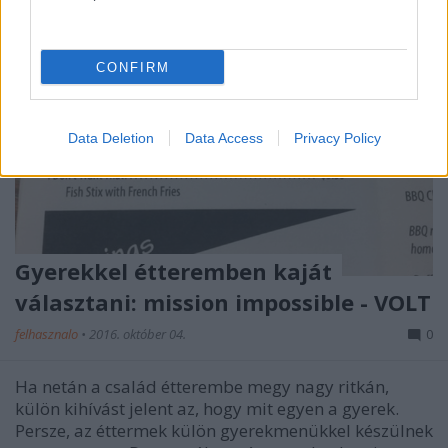
CONFIRM
Data Deletion
Data Access
Privacy Policy
Gyerekkel étteremben kaját
választani: mission impossible - VOLT
felhasznalo
•
2016. október 04.
0
Ha netán a család étterembe megy nagy ritkán,
külön kihívást jelent az, hogy mit egyen a gyerek.
Persze, az éttermek külön gyerekmenükkel készülnek