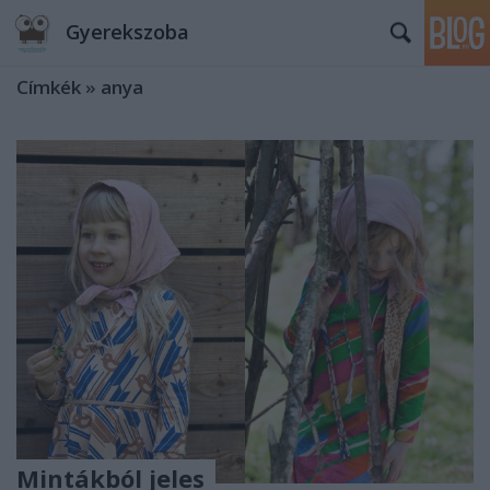
Gyerekszoba
Címkék
»
anya
Mintákból jeles