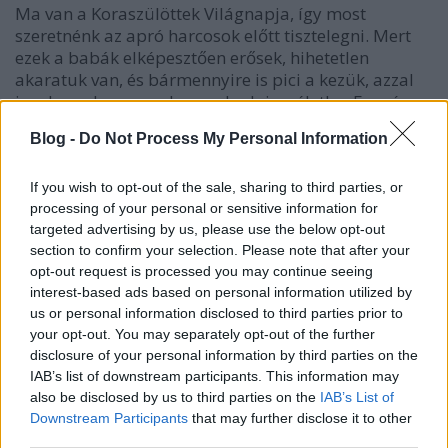
Ma van a Koraszülöttek Világnapja, így most
szeretnénk az apró harcosok előtt tisztelegni. Mert
ezek a babák elképesztően erősek, hihetetlen
akaratuk van, és bármennyire is pici a kezük, azzal
igyekeznek nagyon kapaszkodni az életbe. Ezer és
egy olyan dologgal küzdenek meg életük első pár…
Blog -
Do Not Process My Personal Information
If you wish to opt-out of the sale, sharing to third parties, or
processing of your personal or sensitive information for
targeted advertising by us, please use the below opt-out
section to confirm your selection. Please note that after your
opt-out request is processed you may continue seeing
interest-based ads based on personal information utilized by
us or personal information disclosed to third parties prior to
your opt-out. You may separately opt-out of the further
disclosure of your personal information by third parties on the
IAB’s list of downstream participants. This information may
also be disclosed by us to third parties on the
IAB’s List of
Downstream Participants
that may further disclose it to other
third parties.