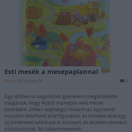
Esti mesék a mesepaplannal
tibtün
•
2016. június 24.
0
Egy időben a nagyobbik gyerekem megkövetelte
magának, hogy fejből mondjak neki mesét
esténként. Ehhez segítségül hívtam az ágynemű
huzatán fellelhető állatfigurákat, és minden este egy
új történetet találtunk ki közösen, és közben remekül
szórakoztunk. Mi takarómesének…