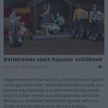
Betlehemes szett hipszter szülőknek
felhasznalo
•
2016. november 22.
0
Hogy mennyire rohan az idő, azt azóta érzem igazán,
mióta gyerekem van - pikkpakk eltelnek az évek, és a
pár éve még épphogy a suliból kikerült hipszterek
közül is sokan immár a szülők táborába tartoznak.
Mondjuk a következő betlehemet gyerek nélkül is
simán érdemes beszerezni, de mint tudjuk,…