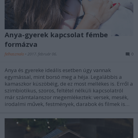
Anya-gyerek kapcsolat fémbe
formázva
felhasznalo
•
2017. február 06.
0
Anya és gyereke ideális esetben úgy vannak
egymással, mint borsó meg a héja. Legalábbis a
kamaszkor küszöbéig, de ez most mellékes is. Erről a
szimbiotikus, szoros, feltétel nélküli kapcsolatról
már számtalanszor megemlékeztek: versek, mesék,
irodalmi művek, festmények, darabok és filmek is…