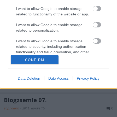
gyerekek is a szabadban töltik az idejük nagy részét.
Ennek virtuális megtámogatásaként új sorozatot
I want to allow Google to enable storage
indítunk itt a blogon, ahol játszótereket ajánlunk és
related to functionality of the website or app.
mutatunk be,…
I want to allow Google to enable storage
related to personalization.
Blogzsemle 08.
I want to allow Google to enable storage
szuperapu
•
2011. április 23.
0
related to security, including authentication
functionality and fraud prevention, and other
A hosszú húsvéti hétvégén elsőként a blogger
user protection.
CONFIRM
nyuszik hozzák az ajándékot, viszont nem hímes
vagy csokitojást hanem zsemlét. Blogzsemlét.
Fogyasszátok sonka mellé (előtt vagy után), mert
Data Deletion
Data Access
Privacy Policy
finom és szórakosztató.Húsvéti dekorációk minden
mennyiségben, avagy hogyan…
Blogzsemle 07.
zaphodbb
•
2011. április 16.
0