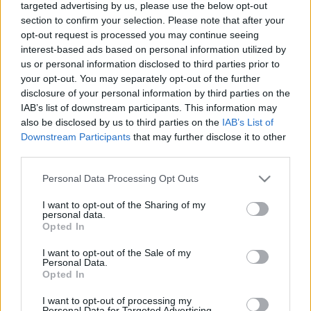
targeted advertising by us, please use the below opt-out
felhasznalo
•
2012. június 25.
0
section to confirm your selection. Please note that after your
opt-out request is processed you may continue seeing
Új vendégbloggert üdvözölhettek sorainkban, ő
interest-based ads based on personal information utilized by
Matty, aki eredetileg olvasója volt a blognak, majd a
us or personal information disclosed to third parties prior to
Facebookos csoportban aktív rajongóként is mindig
your opt-out. You may separately opt-out of the further
disclosure of your personal information by third parties on the
elmondta a véleményét. Mostantól időről-időre,
IAB’s list of downstream participants. This information may
ahogy ideje, kedve és ereje engedi, ő is jelentkezik
also be disclosed by us to third parties on the
IAB’s List of
majd posztokkal. Fogadjátok…
Downstream Participants
that may further disclose it to other
third parties.
Tömörfa varázslatok
Please note that this website/app uses one or more Google
Personal Data Processing Opt Outs
felhasznalo
•
2011. december 14.
1
services and may gather and store information including but
not limited to your visit or usage behaviour. You may click to
I want to opt-out of the Sharing of my
personal data.
grant or deny consent to Google and its third-party tags to
Nem ritka, hogy mikor szülők leszünk, egyszer csak
Opted In
use your data for below specified purposes in below Google
rádöbbenünk, hogy bármennyire is bődületes
consent section.
kínálatot talál a boltokban, csak a mi ízlésünknek
I want to opt-out of the Sale of my
Personal Data.
megfelelőt nem lehet fellelni sehol. A világ nyugati
Opted In
felén ilyenkor vesz egy nagy levegőt az ember, és
megvalósítja magát, az…
I want to opt-out of processing my
Personal Data for Targeted Advertising.