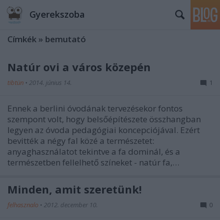
Gyerekszoba
Címkék
»
bemutató
Natúr ovi a város közepén
tibtün
•
2014. június 14.
1
Ennek a berlini óvodának tervezésekor fontos
szempont volt, hogy belsőépítészete összhangban
legyen az óvoda pedagógiai koncepciójával. Ezért
bevitték a négy fal közé a természetet:
anyaghasználatot tekintve a fa dominál, és a
természetben fellelhető színeket - natúr fa,…
Minden, amit szeretünk!
felhasznalo
•
2012. december 10.
0