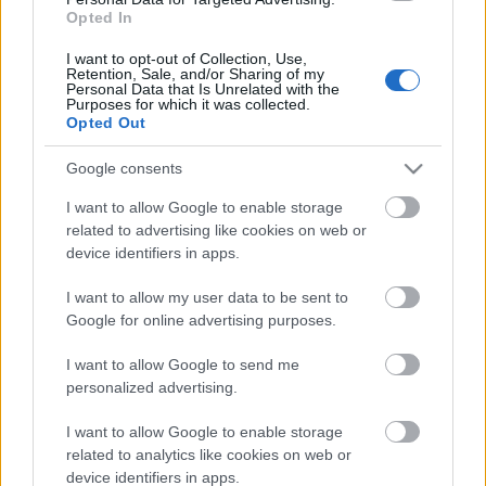
Opted In
Ismertek és gyerekesek - Pásztohy
I want to opt-out of Collection, Use,
Pankánál jártunk
Retention, Sale, and/or Sharing of my
Personal Data that Is Unrelated with the
Purposes for which it was collected.
felhasznalo
•
2011. november 07.
3
Opted Out
Pásztohy Panka arca talán nem annyira ismert, mint
Google consents
az a sok szépség, amit a kezei közül kiad. Rajzaival,
I want to allow Google to enable storage
illusztrációival számtalan színvonalas és minőségi
related to advertising like cookies on web or
gyerekkönyvben találkozhattatok már. És az egyedi
device identifiers in apps.
stílusú, színes képek láttán, no meg annak
köszönhetően, hogy Panka…
I want to allow my user data to be sent to
Google for online advertising purposes.
Játszótérkép - Erdei paradicsom
I want to allow Google to send me
personalized advertising.
szuperapu
•
2011. június 30.
0
I want to allow Google to enable storage
Bár a jelenlegi időjárás ezt nem látszik igazolni,
related to analytics like cookies on web or
azért nyár van. És nyáron még az internetező
device identifiers in apps.