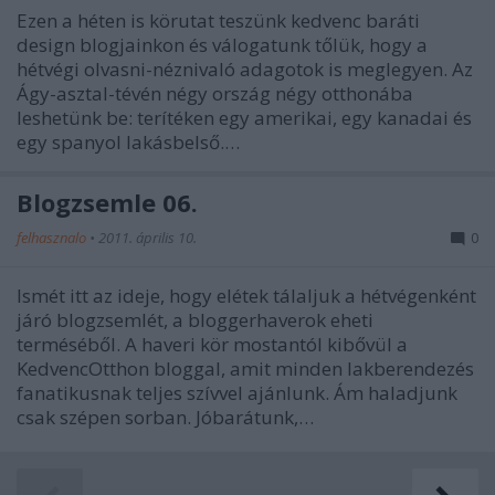
Ezen a héten is körutat teszünk kedvenc baráti
design blogjainkon és válogatunk tőlük, hogy a
hétvégi olvasni-néznivaló adagotok is meglegyen. Az
Ágy-asztal-tévén négy ország négy otthonába
leshetünk be: terítéken egy amerikai, egy kanadai és
egy spanyol lakásbelső.…
Blogzsemle 06.
felhasznalo
•
2011. április 10.
0
Ismét itt az ideje, hogy elétek tálaljuk a hétvégenként
járó blogzsemlét, a bloggerhaverok eheti
terméséből. A haveri kör mostantól kibővül a
KedvencOtthon bloggal, amit minden lakberendezés
fanatikusnak teljes szívvel ajánlunk. Ám haladjunk
csak szépen sorban. Jóbarátunk,…