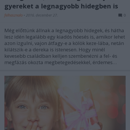
gyereket a legnagyobb hidegben is
felhasznalo
•
2016. december 27.
0
Még előttünk állnak a legnagyobb hidegek, és hátha
lesz idén legalább egy kiadós hóesés is, amikor lehet
azon izgulni, vajon átfagy-e a kölök keze-lába, netán
kilátszik-e a dereka is istenesen. Hogy minél
kevesebb családban kelljen szembenézni a fel- és
megfázás okozta megbetegedésekkel, érdemes…