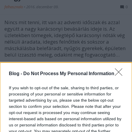
felhasznalo
•
2016. december 09.
0
Nincs mit tenni, itt van az adventi időszak és azzal
együtt a nagy karácsonyi bevásárlás ideje is. Az
üzletekben tömegek, idegtépő karácsonyi nóták vég
nélküli áradata, ideges felnőttek és sokszor a
mászkálásba belefáradt, nyűgös gyerekek, épületen
belül izzasztó meleg, odakint meg fogvacogtató…
Blog -
Do Not Process My Personal Information
If you wish to opt-out of the sale, sharing to third parties, or
processing of your personal or sensitive information for
targeted advertising by us, please use the below opt-out
section to confirm your selection. Please note that after your
opt-out request is processed you may continue seeing
interest-based ads based on personal information utilized by
us or personal information disclosed to third parties prior to
your opt-out. You may separately opt-out of the further