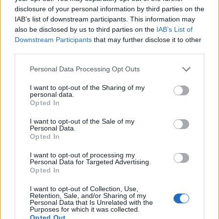
disclosure of your personal information by third parties on the
IAB’s list of downstream participants. This information may
also be disclosed by us to third parties on the
IAB’s List of
Downstream Participants
that may further disclose it to other
Csak a szépet - Hazai
third parties.
gyerekirodalmat a karácsonyfa alá!
Please note that this website/app uses one or more Google
Personal Data Processing Opt Outs
jimbor
•
2016. december 08.
0
services and may gather and store information including but
not limited to your visit or usage behaviour. You may click to
I want to opt-out of the Sharing of my
personal data.
grant or deny consent to Google and its third-party tags to
Karácsonykor minden gyereknek jár egy könyv!
Opted In
use your data for below specified purposes in below Google
Persze, nem mindegy, hogy milyen, hiszen a boltok
consent section.
I want to opt-out of the Sale of my
polcain elképesztő mennyiség és változatos minőség
Personal Data.
fogadja az ajándékot keresőket. Hogy biztosan
Opted In
minőségi kötet legyen az ajándék, ahhoz nyújt
segítséget az alábbi válogatásunk. Kizárólag magyar
I want to opt-out of processing my
Personal Data for Targeted Advertising.
szerzőktől…
Opted In
I want to opt-out of Collection, Use,
Retention, Sale, and/or Sharing of my
Personal Data that Is Unrelated with the
Purposes for which it was collected.
Opted Out