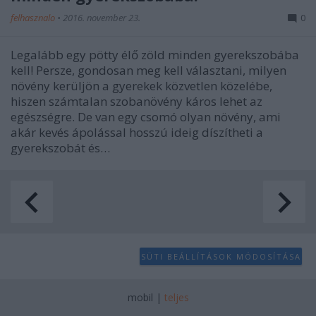
felhasznalo
•
2016. november 23.
0
Legalább egy pötty élő zöld minden gyerekszobába
kell! Persze, gondosan meg kell választani, milyen
növény kerüljön a gyerekek közvetlen közelébe,
hiszen számtalan szobanövény káros lehet az
egészségre. De van egy csomó olyan növény, ami
akár kevés ápolással hosszú ideig díszítheti a
gyerekszobát és…
SÜTI BEÁLLÍTÁSOK MÓDOSÍTÁSA
mobil
|
teljes