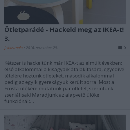
Ötletparádé - Hackeld meg az IKEA-t!
3.
felhasznalo
•
2016. november 29.
0
Kétszer is hackeltünk már IKEA-t az elmúlt években:
első alkalommal a kiságyaik átalakítására, egyedivé
tételére hoztunk ötleteket, második alkalommal
pedig az egyik gyerekágyuk került sorra. Most a
Frosta ülőkére mutatunk pár ötletet, szerintünk
zseniálisak! Maradjunk az alapvető ülőke
funkciónál:…