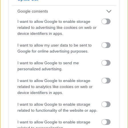
Google consents
I want to allow Google to enable storage
related to advertising like cookies on web or
device identifiers in apps.
I want to allow my user data to be sent to
Google for online advertising purposes.
I want to allow Google to send me
5 baba, aminek minden kislány
personalized advertising.
örülne karácsonykor
I want to allow Google to enable storage
related to analytics like cookies on web or
felhasznalo
•
2016. december 07.
0
device identifiers in apps.
Jó, sztereotípia, hogy csak a kislányok babáznak - a
I want to allow Google to enable storage
fiúk is szoktak. És nem, nem baj, ha egy fiú babázik,
related to functionality of the website or app.
a szerepjátékos időszakba ez bőven belefér, és
rengeteget számít mind a személyiségfejlődés, mind
I want to allow Google to enable storage
related to personalization.