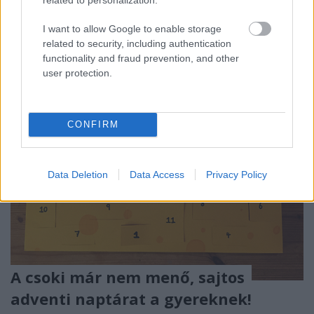
a lelki és érzelmi fejlődés terén. Arról nem is szólva,
hogy remek…
I want to allow Google to enable storage
related to security, including authentication
functionality and fraud prevention, and other
user protection.
CONFIRM
Data Deletion
Data Access
Privacy Policy
A csoki már nem menő, sajtos
adventi naptárat a gyereknek!