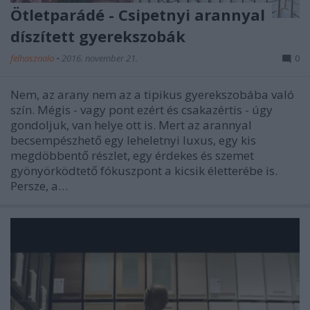
Ötletparádé - Csipetnyi arannyal
díszített gyerekszobák
felhasznalo
•
2016. november 21.
0
Nem, az arany nem az a tipikus gyerekszobába való
szín. Mégis - vagy pont ezért és csakazértis - úgy
gondoljuk, van helye ott is. Mert az arannyal
becsempészhető egy leheletnyi luxus, egy kis
megdöbbentő részlet, egy érdekes és szemet
gyönyörködtető fókuszpont a kicsik életterébe is.
Persze, a…