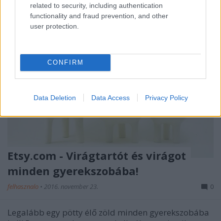
related to security, including authentication
functionality and fraud prevention, and other
user protection.
CONFIRM
Data Deletion
Data Access
Privacy Policy
Etsy.com - Virágtartót és virágot
minden gyerekszobába!
felhasznalo
•
2016. november 23.
0
Legalább egy pötty élő zöld minden gyerekszobába