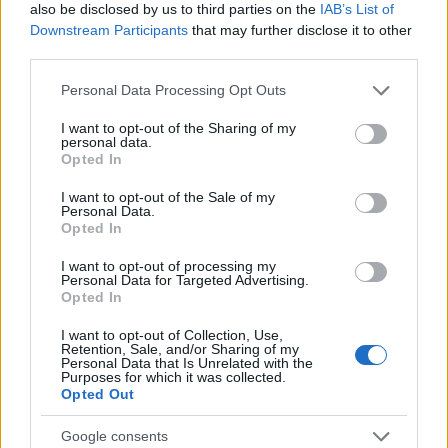
also be disclosed by us to third parties on the
IAB’s List of
3.
Downstream Participants
that may further disclose it to other
third parties.
felhasznalo
•
2016. november 29.
0
Please note that this website/app uses one or more Google
Personal Data Processing Opt Outs
Kétszer is hackeltünk már IKEA-t az elmúlt években:
services and may gather and store information including but
első alkalommal a kiságyaik átalakítására, egyedivé
not limited to your visit or usage behaviour. You may click to
I want to opt-out of the Sharing of my
personal data.
tételére hoztunk ötleteket, második alkalommal
grant or deny consent to Google and its third-party tags to
Opted In
pedig az egyik gyerekágyuk került sorra. Most a
use your data for below specified purposes in below Google
Frosta ülőkére mutatunk pár ötletet, szerintünk
consent section.
I want to opt-out of the Sale of my
Personal Data.
zseniálisak! Maradjunk az alapvető ülőke
Opted In
funkciónál:…
I want to opt-out of processing my
Personal Data for Targeted Advertising.
Opted In
I want to opt-out of Collection, Use,
Retention, Sale, and/or Sharing of my
Personal Data that Is Unrelated with the
Purposes for which it was collected.
Opted Out
Google consents