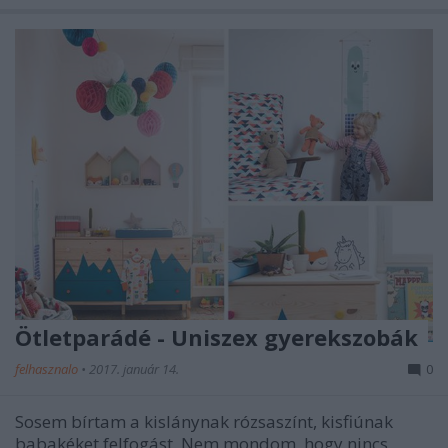
Ötletparádé - Uniszex gyerekszobák
felhasznalo
•
2017. január 14.
0
Sosem bírtam a kislánynak rózsaszínt, kisfiúnak
babakéket felfogást. Nem mondom, hogy nincs