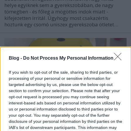
helye egyiknek sem a gyerekszobában, de nagy
tömegben - és főleg a mögöttes indok miatt -
kifejezetten irritál. Úgyhogy most csakazértis
hoztunk egy csomó uniszex gyerekszoba ötletet…
Blog -
Do Not Process My Personal Information
If you wish to opt-out of the sale, sharing to third parties, or
processing of your personal or sensitive information for
targeted advertising by us, please use the below opt-out
section to confirm your selection. Please note that after your
opt-out request is processed you may continue seeing
interest-based ads based on personal information utilized by
us or personal information disclosed to third parties prior to
your opt-out. You may separately opt-out of the further
disclosure of your personal information by third parties on the
Ötletparádé - Hackeld meg az IKEA-t!
IAB’s list of downstream participants. This information may