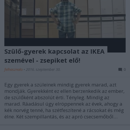
Szülő-gyerek kapcsolat az IKEA
szemével - zsepiket elő!
felhasznalo
•
2016. szeptember 30.
0
Egy gyerek a szüleinek mindig gyerek marad, azt
mondják. Gyerekként ez ellen berzenkedik az ember,
de szülőként abszolút érti. Tényleg. Mindig az
marad. Ráadásul úgy elröppennek az évek, ahogy a
kék norvég tenné, ha szétfeszítené a rácsokat és még
élne. Két szempillantás, és az apró csecsemőből…