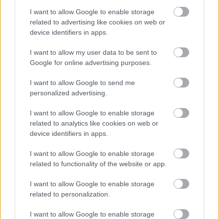
I want to allow Google to enable storage
related to advertising like cookies on web or
device identifiers in apps.
I want to allow my user data to be sent to
Google for online advertising purposes.
Ha egyszer megálmodta, meg is
I want to allow Google to send me
csinálta
personalized advertising.
felhasznalo
•
2016. november 24.
0
I want to allow Google to enable storage
related to analytics like cookies on web or
A textíliák egy gyerekszobában is meghatározzák a
device identifiers in apps.
hangulatot, ebben talán mindenki egyetért velünk. A
színes szobákban és a monokróm
I want to allow Google to enable storage
gyerekbirodalmakban is jól fognak mutatni a Willie
related to functionality of the website or app.
and Millie textiljei. Az aprócska svéd cég története
már-már szokványos: egy szülési szabadsággal
I want to allow Google to enable storage
kezdődik. Az…
related to personalization.
I want to allow Google to enable storage