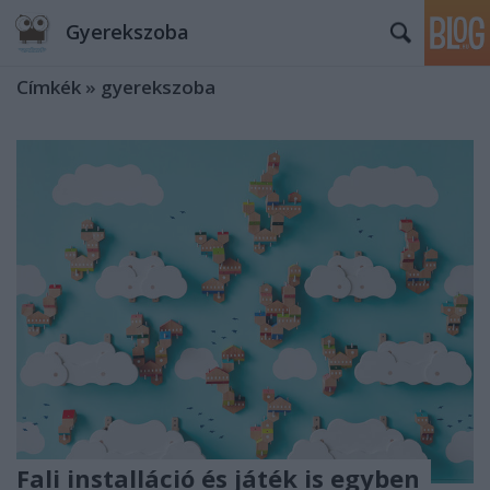
Gyerekszoba
Címkék
»
gyerekszoba
Fali installáció és játék is egyben