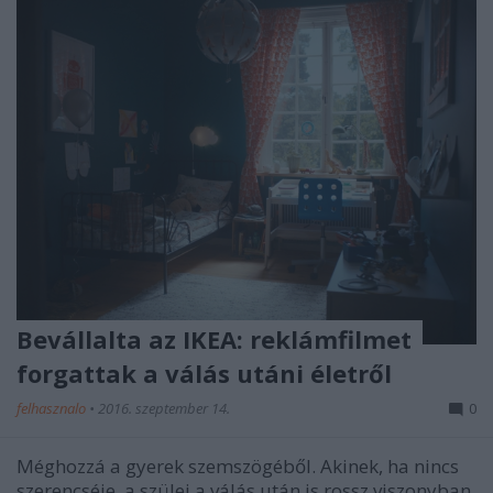
Bevállalta az IKEA: reklámfilmet
forgattak a válás utáni életről
felhasznalo
•
2016. szeptember 14.
0
Méghozzá a gyerek szemszögéből. Akinek, ha nincs
szerencséje, a szülei a válás után is rossz viszonyban