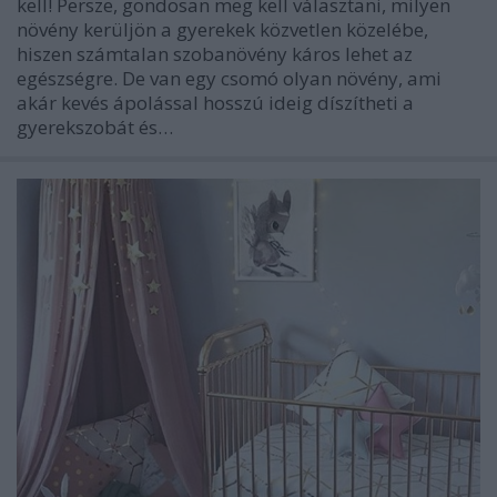
kell! Persze, gondosan meg kell választani, milyen
növény kerüljön a gyerekek közvetlen közelébe,
hiszen számtalan szobanövény káros lehet az
egészségre. De van egy csomó olyan növény, ami
akár kevés ápolással hosszú ideig díszítheti a
gyerekszobát és…