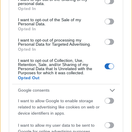
personal data.
grant or deny consent to Google and its third-party tags to
Opted In
use your data for below specified purposes in below Google
consent section.
I want to opt-out of the Sale of my
Personal Data.
Opted In
Állati csomagolási praktikák
I want to opt-out of processing my
felhasznalo
•
2016. december 02.
0
Personal Data for Targeted Advertising.
Opted In
Ha már arra nem is jut idő, hogy csodálatos, kézzel
I want to opt-out of Collection, Use,
készített, aprólékosan kidolgozott ajándékok
Retention, Sale, and/or Sharing of my
Personal Data that Is Unrelated with the
elkészítésére a mindennapos teperés, a gyerekek
Purposes for which it was collected.
terelgetése, a háztartás, és úgy egyébként a
Opted Out
karácsonyra készülődés mellett - hót megértjük, mi
is pont így vagyunk ám vele -, akkor azért annyi még
Google consents
jól…
I want to allow Google to enable storage
related to advertising like cookies on web or
device identifiers in apps.
I want to allow my user data to be sent to
Google for online advertising purposes.