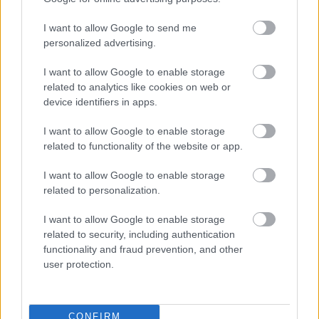
I want to allow Google to send me
personalized advertising.
I want to allow Google to enable storage
related to analytics like cookies on web or
device identifiers in apps.
I want to allow Google to enable storage
related to functionality of the website or app.
10 alternatív karácsonyfa fenyő és
I want to allow Google to enable storage
műfenyő helyett
related to personalization.
felhasznalo
•
2016. december 01.
1
I want to allow Google to enable storage
related to security, including authentication
functionality and fraud prevention, and other
Még csak advent első napja van, de mi máris
user protection.
belecsapunk a közepébe: karácsonyfákat hoztunk
nektek, méghozzá olyanokat, amiket azoknak
ajánlunk, akik nem akarnak egy kivágott fenyőt
díszíteni, akiknek kicsi a lakásuk a labdás vagy
CONFIRM