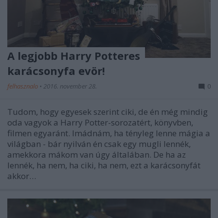
A legjobb Harry Potteres
karácsonyfa evör!
felhasznalo
•
2016. november 28.
0
Tudom, hogy egyesek szerint ciki, de én még mindig
oda vagyok a Harry Potter-sorozatért, könyvben,
filmen egyaránt. Imádnám, ha tényleg lenne mágia a
világban - bár nyilván én csak egy mugli lennék,
amekkora mákom van úgy általában. De ha az
lennék, ha nem, ha ciki, ha nem, ezt a karácsonyfát
akkor…