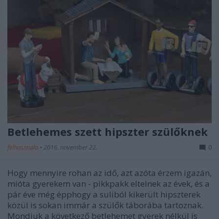
Betlehemes szett hipszter szülőknek
felhasznalo
•
2016. november 22.
0
Hogy mennyire rohan az idő, azt azóta érzem igazán,
mióta gyerekem van - pikkpakk eltelnek az évek, és a
pár éve még épphogy a suliból kikerült hipszterek
közül is sokan immár a szülők táborába tartoznak.
Mondjuk a következő betlehemet gyerek nélkül is