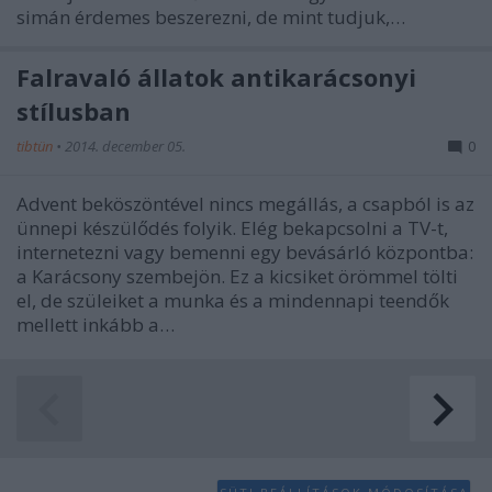
simán érdemes beszerezni, de mint tudjuk,…
Falravaló állatok antikarácsonyi
stílusban
tibtün
•
2014. december 05.
0
Advent beköszöntével nincs megállás, a csapból is az
ünnepi készülődés folyik. Elég bekapcsolni a TV-t,
internetezni vagy bemenni egy bevásárló központba:
a Karácsony szembejön. Ez a kicsiket örömmel tölti
el, de szüleiket a munka és a mindennapi teendők
mellett inkább a…