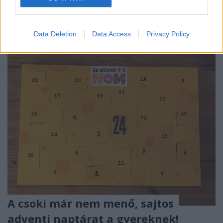
cserepes fenyőhöz, és akiknek végigfut a hideg a
hátukon, ha azt a…
Data Deletion
Data Access
Privacy Policy
A csoki már nem menő, sajtos
adventi naptárat a gyereknek!