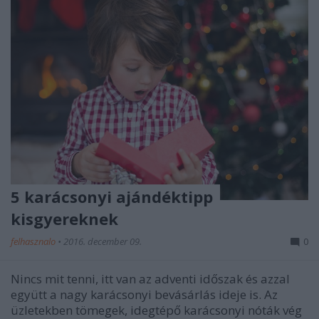
5 karácsonyi ajándéktipp
kisgyereknek
felhasznalo
•
2016. december 09.
0
Nincs mit tenni, itt van az adventi időszak és azzal
együtt a nagy karácsonyi bevásárlás ideje is. Az
üzletekben tömegek, idegtépő karácsonyi nóták vég