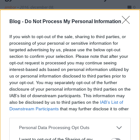
jimbor
•
2016. december 08.
0
Blog -
Do Not Process My Personal Information
Karácsonykor minden gyereknek jár egy könyv!
Persze, nem mindegy, hogy milyen, hiszen a boltok
polcain elképesztő mennyiség és változatos minőség
If you wish to opt-out of the sale, sharing to third parties, or
processing of your personal or sensitive information for
fogadja az ajándékot keresőket. Hogy biztosan
targeted advertising by us, please use the below opt-out
minőségi kötet legyen az ajándék, ahhoz nyújt
section to confirm your selection. Please note that after your
segítséget az alábbi válogatásunk. Kizárólag magyar
opt-out request is processed you may continue seeing
szerzőktől…
interest-based ads based on personal information utilized by
us or personal information disclosed to third parties prior to
your opt-out. You may separately opt-out of the further
disclosure of your personal information by third parties on the
IAB’s list of downstream participants. This information may
also be disclosed by us to third parties on the
IAB’s List of
Downstream Participants
that may further disclose it to other
third parties.
Please note that this website/app uses one or more Google
Personal Data Processing Opt Outs
services and may gather and store information including but
not limited to your visit or usage behaviour. You may click to
I want to opt-out of the Sharing of my