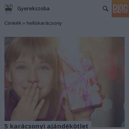
Gyerekszoba
Címkék
»
hellókarácsony
5 karácsonyi ajándékötlet