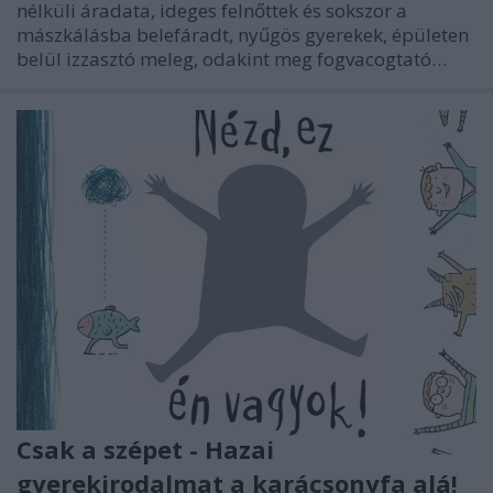
nélküli áradata, ideges felnőttek és sokszor a
mászkálásba belefáradt, nyűgös gyerekek, épületen
belül izzasztó meleg, odakint meg fogvacogtató…
Csak a szépet - Hazai
gyerekirodalmat a karácsonyfa alá!