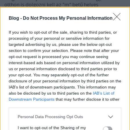
otthon is dolgozni kell az "m" betű helyes
kanyarintásán, dobjuk fel a gyakorlást ezzel a…
Blog -
Do Not Process My Personal Information
Öröklufi
If you wish to opt-out of the sale, sharing to third parties, or
tibtün
•
2014. május 27.
0
processing of your personal or sensitive information for
targeted advertising by us, please use the below opt-out
A kölkök imádják a lufit, és nagy a bánat ha elrepül,
section to confirm your selection. Please note that after your
kidurran vagy leereszt. Boris Klimek, Prágában élő
opt-out request is processed you may continue seeing
interest-based ads based on personal information utilized by
designer olyan léggömböt alkotott, amely orvosolja
us or personal information disclosed to third parties prior to
a fenti problémákat. Ugyanis ez a lufi egy üvegből
your opt-out. You may separately opt-out of the further
készült lámpa, ha akarom mennyezeti függeszték,
disclosure of your personal information by third parties on the
ha akarom falikar. A…
IAB’s list of downstream participants. This information may
also be disclosed by us to third parties on the
IAB’s List of
Tudós leszel, mert azt mondtam!
Downstream Participants
that may further disclose it to other
third parties.
Bohusek
•
2014. február 03.
0
Please note that this website/app uses one or more Google
Personal Data Processing Opt Outs
services and may gather and store information including but
Nagy szerencsémre egy mérnök sógorral és egy
not limited to your visit or usage behaviour. You may click to
I want to opt-out of the Sharing of my
egyenesen a fa tövébe csapódott unokaöccsel áldott