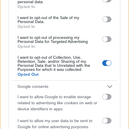
personal data.
grant or deny consent to Google and its third-party tags to
meg a sors - a másodszülöttet mi más, mint a zene
Opted In
use your data for below specified purposes in below Google
érdekli -, így nem kell szégyen szemre magamnak
consent section.
I want to opt-out of the Sale of my
megvenni a 4M cég Kidz Labs játékait, hanem
Personal Data.
karácsony és születésnap címszóval…
Opted In
I want to opt-out of processing my
Kapcsoltam
Personal Data for Targeted Advertising.
Opted In
tibtün
•
2014. január 29.
0
I want to opt-out of Collection, Use,
Retention, Sale, and/or Sharing of my
Franta Ági nevét leginkább egyedi csillaglámpái
Personal Data that Is Unrelated with the
Purposes for which it was collected.
kapcsán szokták emlegetni, pedig remek
Opted Out
villanykapcsolókat is tervez. A kapcsolókat bájos
grafika formájában az állatvilág jeles képviselői
Google consents
színesítik, szimpla és dupla kivitelben is
választhatóak, valamint jól bírják a…
I want to allow Google to enable storage
related to advertising like cookies on web or
device identifiers in apps.
Baglyok, újra meg újra meg újra
I want to allow my user data to be sent to
tibtün
•
2013. június 13.
0
Google for online advertising purposes.