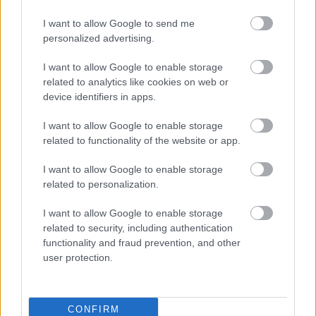
Matt Pugh egy brit designer, bútorokat és
I want to allow Google to send me
kiegészítőket tervez. Termékei a modernitás és a
personalized advertising.
hagyomány jegyében születnek: az elegáns, letisztult
formákat a fa megmunkálásának hagyományos
I want to allow Google to enable storage
metódusával ötvözi. Időtálló, csodaszép, kézzel
related to analytics like cookies on web or
készített termékei természetes…
device identifiers in apps.
I want to allow Google to enable storage
related to functionality of the website or app.
Hangulatteremtés kipipálva
tibtün
•
2013. február 15.
0
I want to allow Google to enable storage
related to personalization.
Az biztos, hogy a francia Petit Pan lampionjaival
I want to allow Google to enable storage
remek hangulatot varázsolhatunk a gyerekszobába,
related to security, including authentication
de egy szabadtéri szülinapi partin is el tudom
functionality and fraud prevention, and other
képzelni őket. Csak jönne már a tavasz! A kis
user protection.
lámpások bambuszból és selyemből készültek,
mindegyik darabot kézzel festették. A…
CONFIRM