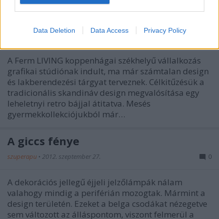
Mesés lámpák - naná, hogy
Skandináviából!
Data Deletion
Data Access
Privacy Policy
tibtün
•
2013. január 11.
0
A Ferm LIVING koppenhágai székhelyű vállalkozás
grafikai stúdiónak indult, ma már számtalan design
és lakberendezési tárgyat terveznek. Célkitűzésük a
tradicionális skandináv design megvalósítása egy
leheletnyi retro bájjal átitatva. Mesés
gyermekkollekciójukból már…
A giccs fénye
szuperapu
•
2012. szeptember 27.
0
A dekorációs jellegű éjjeli jelzőlámpák nálam
valahogy mindig a periférián mozogtak. Mármint a
design területén. Ezeket a belga csodákat nézegetve
sem változott az álláspontom, viszont felmerül a