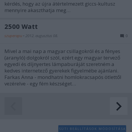
kérdés, hogy az újra átértelmezett giccs-kultusz
mennyire akaszthatja meg…
2500 Watt
szuperapu
•
2012. augusztus 08.
0
Mivel a mai nap a magyar csillagokról és a fényes
(aranyló) dolgokról szól, ezért egy magyar tervező
egyedi és díjnyertes lámpaburáját szeretném a
kedves internetező gyerekek figyelmébe ajánlani.
Farkas Anna - mondhatni homlokracsapós ötlettől
vezérelve - egy fém készséget…
SÜTI BEÁLLÍTÁSOK MÓDOSÍTÁSA