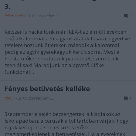
3.
felhasznalo
•
2016. november 29.
0
Kétszer is hackeltünk már IKEA-t az elmúlt években:
első alkalommal a kiságyaik átalakítására, egyedivé
tételére hoztunk ötleteket, második alkalommal
pedig az egyik gyerekágyuk került sorra. Most a
Frosta ülőkére mutatunk pár ötletet, szerintünk
zseniálisak! Maradjunk az alapvető ülőke
funkciónál:…
Fényes betűvetés kelléke
tibtün
•
2014. szeptember 03.
1
Szeptember elsején becsengettek: a kisdiákok az
iskolapadban, a ceruzák a tolltartóban várják, hogy
rájuk kerüljön a sor, és közös erővel
megismerkedjenek a betűvetéssel. Ha a gyereknek