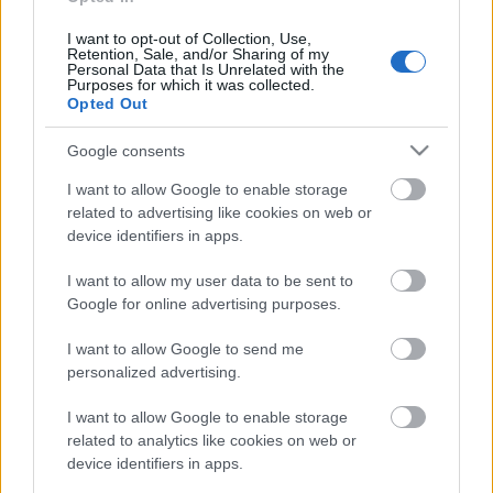
Tároló? Asztal? Szék?
I want to opt-out of Collection, Use,
Amaranta Ursula
•
2013. június 11.
0
Retention, Sale, and/or Sharing of my
Personal Data that Is Unrelated with the
Purposes for which it was collected.
Opted Out
Ha gyerekeink vannak, megszokjuk, hogy csak a
változás állandó az életünkben. A bútoraink is úgy
Google consents
váltogatják a funkcióikat, ahogy a gyerek életkora,
aktuális érdeklődése, vagy a szülők szükségletei
I want to allow Google to enable storage
megkívánják. Nem hátrány, ha erre is vannak
related to advertising like cookies on web or
tervezve. A brit sztárdesigner,…
device identifiers in apps.
I want to allow my user data to be sent to
Óriáskerék a szobában
Google for online advertising purposes.
felhasznalo
•
2013. június 05.
2
I want to allow Google to send me
personalized advertising.
Most, hogy óriáskereket építenek a budapesti
I want to allow Google to enable storage
Erzsébet-téren, külön öröm, hogy rátaláltam a szerb
related to analytics like cookies on web or
Creative Space projekt keretében tervezett Play
device identifiers in apps.
elnevezésű óriáskereket. Amit gyerekszobákba szánt