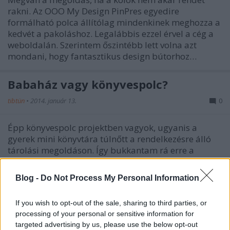
rakni. Az OOO My Design PinPres egyedire
formálható polca állítólag mindenkinek meghozza a
kedvét a pakoláshoz. Legalábbis ezzel érvel a cég a
weboldalán. Szerintem őszintébb lett volna azt
mondani, hogy fantasztikus design bútorhoz…
Babaház vagy könyvespolc?
tibtün
•
2014. január 13.
0
Épp könyvespolc projektben vagyok, ugyanis a
gyerek mini könyvtára túlnőtt a rendelkezésre álló
tárolási megoldáson. Így bukkantam rá erre a
többszintes lakóházat formáló könyvespolcra, ami
első ránézésre babaház is lehetne, ám az ajtók
Blog -
Do Not Process My Personal Information
kinyitásával, rögtön…
If you wish to opt-out of the sale, sharing to third parties, or
DIY: Belezz és tárolj!
processing of your personal or sensitive information for
targeted advertising by us, please use the below opt-out
Bohusek
•
2013. július 23.
0