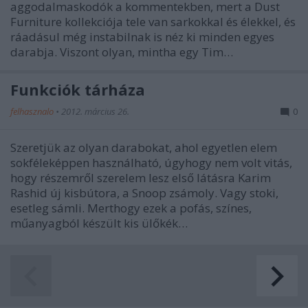
aggodalmaskodók a kommentekben, mert a Dust
Furniture kollekciója tele van sarkokkal és élekkel, és
ráadásul még instabilnak is néz ki minden egyes
darabja. Viszont olyan, mintha egy Tim…
Funkciók tárháza
felhasznalo
•
2012. március 26.
0
Szeretjük az olyan darabokat, ahol egyetlen elem
sokféleképpen használható, úgyhogy nem volt vitás,
hogy részemről szerelem lesz első látásra Karim
Rashid új kisbútora, a Snoop zsámoly. Vagy stoki,
esetleg sámli. Merthogy ezek a pofás, színes,
műanyagból készült kis ülőkék…