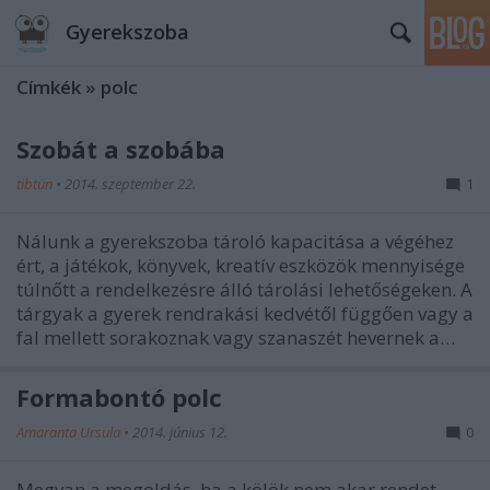
Gyerekszoba
Címkék
»
polc
Szobát a szobába
tibtün
•
2014. szeptember 22.
1
Nálunk a gyerekszoba tároló kapacitása a végéhez
ért, a játékok, könyvek, kreatív eszközök mennyisége
túlnőtt a rendelkezésre álló tárolási lehetőségeken. A
tárgyak a gyerek rendrakási kedvétől függően vagy a
fal mellett sorakoznak vagy szanaszét hevernek a…
Formabontó polc
Amaranta Ursula
•
2014. június 12.
0
Megvan a megoldás, ha a kölök nem akar rendet